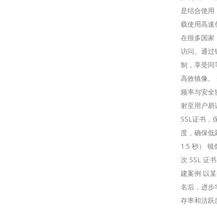
是结合使用
载使用高速代
在很多国家
访问。通过
制，享受同
高效镜像。
频率与安全协
射至用户易
SSL证书，
度，确保低
1.5 秒） 
次 SSL 
建案例 以
名后，进步率
存率和活跃