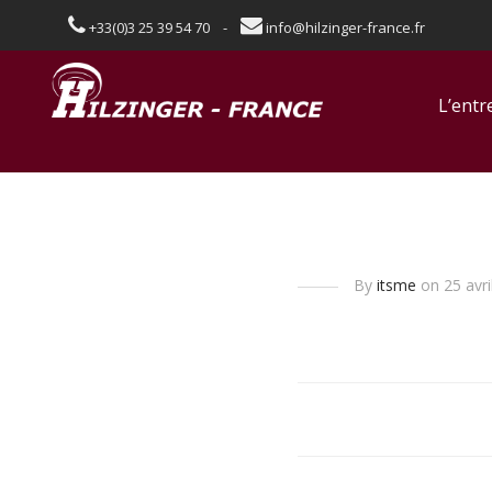
+33(0)3 25 39 54 70 -
info@hilzinger-france.fr
L’entr
By
itsme
on 25 avri