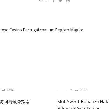
Share
otexo Casino Portugal com um Registo Mágico
illet 2026
2 mai 2026
访问与镜像指南
Slot Sweet Bonanza Hak
Bilmeniz Gerekenler