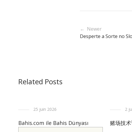
← Newer
Desperte a Sorte no Sl
Related Posts
25 juin 2026
2 ju
Bahis.com ile Bahis Dünyası
赌场技术