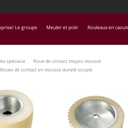
eprise/ Le groupe
Meuler et polir
Rouleaux en caou
es spéciaux
Roue de contact moyeu mousse
Roues de contact en mousse dureté souple