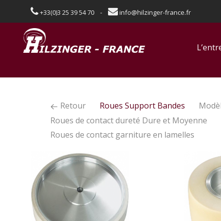
+33(0)3 25 39 54 70 -
info@hilzinger-france.fr
L’entr
Retour
Roues Support Bandes
Modèl
Roues de contact dureté Dure et Moyenne
Roues de contact garniture en lamelles