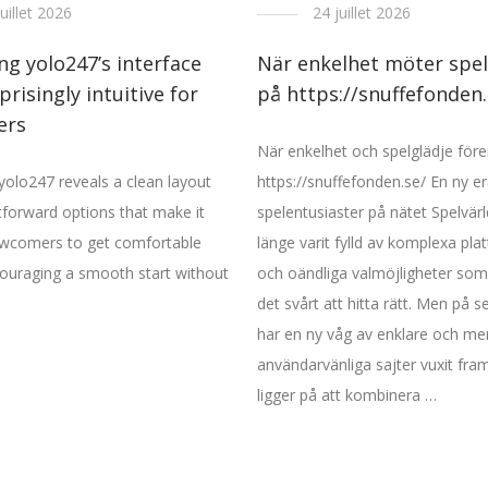
uillet 2026
24 juillet 2026
ng yolo247’s interface
När enkelhet möter spel
prisingly intuitive for
på https://snuffefonden.
ers
När enkelhet och spelglädje för
yolo247 reveals a clean layout
https://snuffefonden.se/ En ny er
tforward options that make it
spelentusiaster på nätet Spelvär
ewcomers to get comfortable
länge varit fylld av komplexa pla
couraging a smooth start without
och oändliga valmöjligheter som
det svårt att hitta rätt. Men på s
har en ny våg av enklare och me
användarvänliga sajter vuxit fra
ligger på att kombinera …