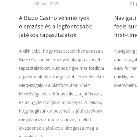
28 avril 2026
21 j
A Bizzo Casino vélemények
Navigati
elemzése és a legfontosabb
feels sur
játékos tapasztalatok
first-tim
A cikk célja, hogy részletesen bemutassa a
Navigating 
Bizzo Casino vélemények alapján szerzett
and straigh
tapasztalatokat, különös figyelmet fordítva
easy for n
a játékosok által megosztott értékelésekre.
quickly, en
Megvizsgáljuk a platform által kínált
overwhelm.
lehetőségeket, a bónuszokat, a játékokat,
és az ügyfélszolgálat minőségét. A célunk,
hogy segítsünk a potenciális játékosoknak
megalapozott döntést hozni, mielőtt
elkezdenék a játékot a látogassa meg a
weboldalt. A …