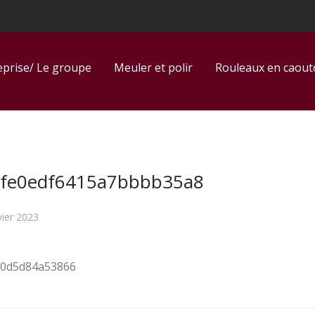
eprise/ Le groupe
Meuler et polir
Rouleaux en caou
fe0edf6415a7bbbb35a8
ier 2023
70d5d84a53866