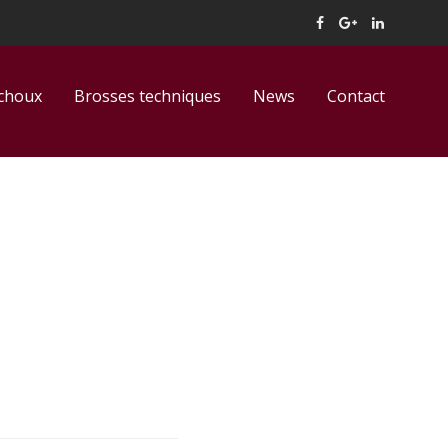
tchoux
Brosses techniques
News
Contact