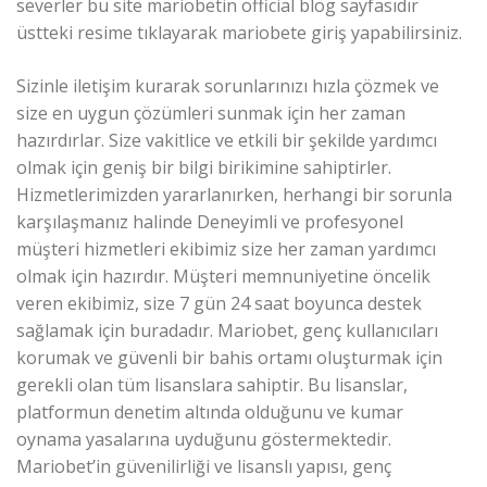
severler bu site mariobetin official blog sayfasıdır
üstteki resime tıklayarak mariobete giriş yapabilirsiniz.
Sizinle iletişim kurarak sorunlarınızı hızla çözmek ve
size en uygun çözümleri sunmak için her zaman
hazırdırlar. Size vakitlice ve etkili bir şekilde yardımcı
olmak için geniş bir bilgi birikimine sahiptirler.
Hizmetlerimizden yararlanırken, herhangi bir sorunla
karşılaşmanız halinde Deneyimli ve profesyonel
müşteri hizmetleri ekibimiz size her zaman yardımcı
olmak için hazırdır. Müşteri memnuniyetine öncelik
veren ekibimiz, size 7 gün 24 saat boyunca destek
sağlamak için buradadır. Mariobet, genç kullanıcıları
korumak ve güvenli bir bahis ortamı oluşturmak için
gerekli olan tüm lisanslara sahiptir. Bu lisanslar,
platformun denetim altında olduğunu ve kumar
oynama yasalarına uyduğunu göstermektedir.
Mariobet’in güvenilirliği ve lisanslı yapısı, genç