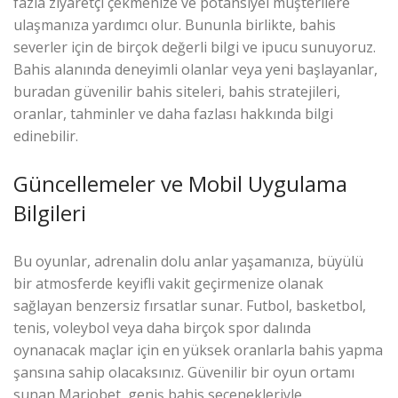
fazla ziyaretçi çekmenize ve potansiyel müşterilere
ulaşmanıza yardımcı olur. Bununla birlikte, bahis
severler için de birçok değerli bilgi ve ipucu sunuyoruz.
Bahis alanında deneyimli olanlar veya yeni başlayanlar,
buradan güvenilir bahis siteleri, bahis stratejileri,
oranlar, tahminler ve daha fazlası hakkında bilgi
edinebilir.
Güncellemeler ve Mobil Uygulama
Bilgileri
Bu oyunlar, adrenalin dolu anlar yaşamanıza, büyülü
bir atmosferde keyifli vakit geçirmenize olanak
sağlayan benzersiz fırsatlar sunar. Futbol, basketbol,
tenis, voleybol veya daha birçok spor dalında
oynanacak maçlar için en yüksek oranlarla bahis yapma
şansına sahip olacaksınız. Güvenilir bir oyun ortamı
sunan Mariobet, geniş bahis seçenekleriyle