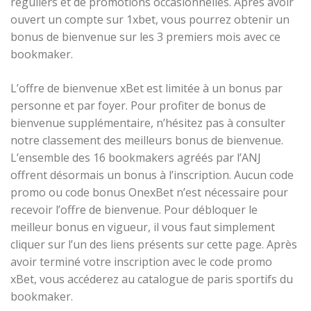
réguliers et de promotions occasionnelles. Après avoir
ouvert un compte sur 1xbet, vous pourrez obtenir un
bonus de bienvenue sur les 3 premiers mois avec ce
bookmaker.
L’offre de bienvenue xBet est limitée à un bonus par
personne et par foyer. Pour profiter de bonus de
bienvenue supplémentaire, n’hésitez pas à consulter
notre classement des meilleurs bonus de bienvenue.
L’ensemble des 16 bookmakers agréés par l’ANJ
offrent désormais un bonus à l’inscription. Aucun code
promo ou code bonus OnexBet n’est nécessaire pour
recevoir l’offre de bienvenue. Pour débloquer le
meilleur bonus en vigueur, il vous faut simplement
cliquer sur l’un des liens présents sur cette page. Après
avoir terminé votre inscription avec le code promo
xBet, vous accéderez au catalogue de paris sportifs du
bookmaker.