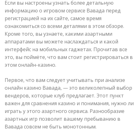
Если вы настроены узнать более детальную
информацию о игровом сервисе Вавада перед
регистрацией на их сайте, самое время
ознакомиться со всеми деталями в этом обзоре.
Кроме того, вы узнаете, какими азартными
аппаратами вы можете наслаждаться и какой
интерфейс на мобильных гаджетах. Прочитав все
это, вы поймёте, что вам стоит регистрироваться в
этом онлайн-казино.
Первое, что вам следует учитывать при анализе
онлайн казино Вавада, — это великолепный выбор
вендеров, которые клуб предлагает. Этот пункт
важен для сравнения казино и понимания, нужно ли
играть у этого азартного сервиса. Разнообразие
азартных игр позволит вашему пребыванию в
Вавада совсем не быть монотонным.