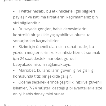
Twitter hesabı, bu etkinliklerle ilgili bilgileri
paylaşır ve katılma fırsatlarını kaçırmamanız için
sizi bilgilendirir.
Bu sayede gençler, bahis deneyimlerini
kontrollü bir şekilde yaşayabilir ve olumsuz
sonuçlardan kaçınabilirler.
Bizim için önemli olan sizin rahatınızdır, bu
yüzden müşterilerimize kesintisiz hizmet sunmak
için 24 saat destek mariobet güncel
babyakademi.com sağlamaktayız.
Mariobet, kullanıcıların güvenliği ve gizliliği
konusunda titiz bir şekilde çalışır.
Ödeme seçeneklerinde çeşitlilik, hızlı ve güvenli
işlemler, 7/24 müşteri desteği gibi avantajlarla size
en iyi bahis deneyimini sunar.