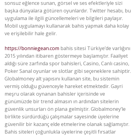
sonsuz eğlence sunan, görsel ve ses efektleriyle sizi
başka dünyalara götüren oyunlardır. Twitter hesabı, bu
uygulama ile ilgili güncellemeleri ve bilgileri paylaşır.
Mobil uygulamayı kullanarak bahis yapmak daha kolay
ve erişilebilir hale gelir.
https://bonniegean.com
bahis sitesi Türkiye’de varlığını
2015 yılından itibaren göstermeye başlamıştır. Faaliyet
aldığı süre zarfında spor bahisleri, Casino, Canlı casino,
Poker Sanal oyunlar ve slotlar gibi seçeneklere sahiptir.
Globalmoney alt yapısını kullanan site, bu sistemin
vermiş olduğu güvenceyle hareket etmektedir. Gayri
meşru olarak oynanan bahisler içerisinde ve
günümüzde bir trend almasın ın ardından sitelerin
güvenlik unsurları ön plana gelmiştir. Globalmoney’le
birlikte sürdürdüğü çalışmalar sayesinde üyelerine
güvenilir bir kazanç elde etmelerine olanak sağlamıştır.
Bahis siteleri çoğunlukla üyelerine çeşitli fırsatlar