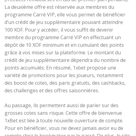
La deuxième offre est réservée aux membres du
programme Carré VIP, elle vous permet de bénéficier
d’un crédit de jeu supplémentaire pouvant atteindre
100 XOF. Pour y accéder, il vous suffit de devenir
membre du programme Carré VIP en effectuant un
dépôt de 10 XOF minimum et en cumulant des points
grâce à vos mises sur la plateforme. Le montant du
crédit de jeu supplémentaire dépendra du nombre de
points accumulés. En résumé, 1xbet propose une
variété de promotions pour les joueurs, notamment
des boost de cotes, des paris gratuits, des cashbacks,
des challenges et des offres saisonnières.
Au passage, ils permettent aussi de parier sur des
grosses cotes sans risque. Cette offre de bienvenue
1xBet est liée à toute nouvelle ouverture de compte.
Pour en bénéficier, vous ne devez jamais avoir eu de
compte chez le bookmaker par le passé. De plus, le site