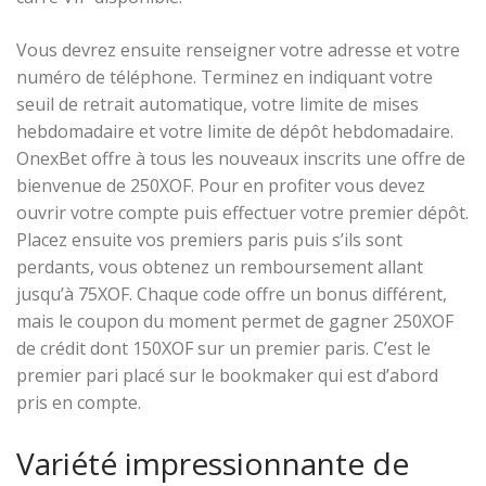
Vous devrez ensuite renseigner votre adresse et votre
numéro de téléphone. Terminez en indiquant votre
seuil de retrait automatique, votre limite de mises
hebdomadaire et votre limite de dépôt hebdomadaire.
OnexBet offre à tous les nouveaux inscrits une offre de
bienvenue de 250XOF. Pour en profiter vous devez
ouvrir votre compte puis effectuer votre premier dépôt.
Placez ensuite vos premiers paris puis s’ils sont
perdants, vous obtenez un remboursement allant
jusqu’à 75XOF. Chaque code offre un bonus différent,
mais le coupon du moment permet de gagner 250XOF
de crédit dont 150XOF sur un premier paris. C’est le
premier pari placé sur le bookmaker qui est d’abord
pris en compte.
Variété impressionnante de