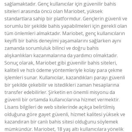
sağlamaktadır. Genç kullanıcılar için güvenilir bahis
siteleri arasında öncü olan Mariobet, yüksek
standartlara sahip bir platformdur. Gençlerin güvenli ve
sorumlu bir şekilde bahis yapabilmeleri için gerekli olan
tüm önlemleri almaktadır. Mariobet, genç kullanıcıların
keyifli bir bahis deneyimi yaşamalarını sağlarken aynı
zamanda sorumluluk bilinci ve doğru bahis
alışkanlıkları kazanmalarına da yardımcı olmaktadır.
Sonuç olarak, Mariobet gibi güvenilir bahis siteleri,
kaliteli ve hızlı ödeme yöntemleriyle kolay para çekme
işlemleri sunar. Kullanıcılar, kazandıkları parayı güvenli
bir şekilde çekebilir ve istedikleri zaman hesaplarına
transfer edebilirler. Şirketin en önemli misyonu da
güvenli bir ortamda kullanıcılarına hizmet vermektir.
Lisans bilgileri de web sitelerinde açıkça belirtilmiş
olduğuna göre gayet güvenli, hizmet kalitesi yüksek ve
kazandıran bir canlı bahis sitesi olduğunu söylemek
mümkündür. Mariobet, 18 yaş altı kullanıcılara yönelik