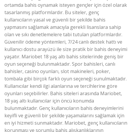
ortamda bahis oynamak isteyen gençler için özel olarak
tasarlanmış platformlardır. Bu siteler, genç
kullanıcıların yasal ve güvenli bir şekilde bahis
yapmasını sağlamak amacıyla gerekli lisanslara sahip
olan ve sıkı denetlemelere tabi tutulan platformlardır.
Güvenilir ödeme yöntemleri, 7/24 canlı destek hattı ve
kullanıcı dostu arayüzü ile size pratik bir bahis deneyimi
yaşatır. Mariobet 18 yaş altı bahis sitelerinde geniş bir
oyun seçeneği bulunmaktadır. Spor bahisleri, canlı
bahisler, casino oyunları, slot makineleri, poker,
tombala gibi birçok farklı oyun seçeneği sunulmaktadır.
Kullanıcılar kendi ilgi alanlarına ve tercihlerine göre
oyunları seçebilirler. Bahis siteleri arasında Mariobet,
18 yaş altı kullanıcılar için öncü konumda
bulunmaktadır. Genç kullanıcıların bahis deneyimlerini
keyifli ve güvenli bir şekilde yaşamalarını sağlamak için
en iyi hizmeti sunmaktadır. Mariobet, genç kullanıcıların
korunması ve sorumlu bahis alışkanlıklarının