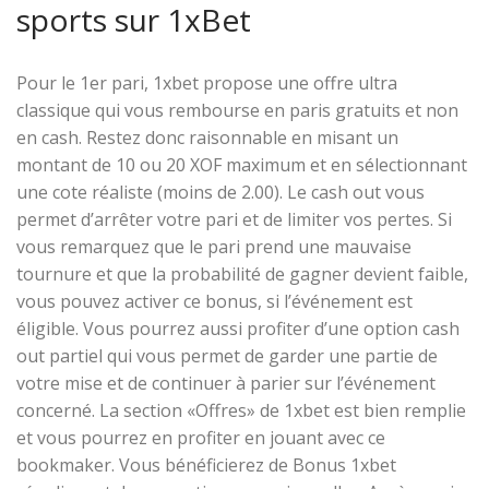
sports sur 1xBet
Pour le 1er pari, 1xbet propose une offre ultra
classique qui vous rembourse en paris gratuits et non
en cash. Restez donc raisonnable en misant un
montant de 10 ou 20 XOF maximum et en sélectionnant
une cote réaliste (moins de 2.00). Le cash out vous
permet d’arrêter votre pari et de limiter vos pertes. Si
vous remarquez que le pari prend une mauvaise
tournure et que la probabilité de gagner devient faible,
vous pouvez activer ce bonus, si l’événement est
éligible. Vous pourrez aussi profiter d’une option cash
out partiel qui vous permet de garder une partie de
votre mise et de continuer à parier sur l’événement
concerné. La section «Offres» de 1xbet est bien remplie
et vous pourrez en profiter en jouant avec ce
bookmaker. Vous bénéficierez de Bonus 1xbet