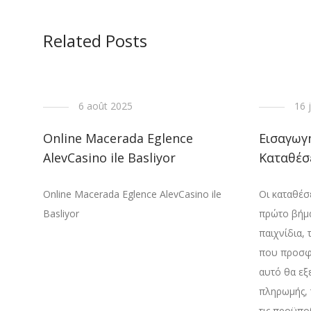
Related Posts
6 août 2025
16 j
Online Macerada Eglence
Εισαγωγ
AlevCasino ile Basliyor
Καταθέσ
Online Macerada Eglence AlevCasino ile
Οι καταθέσε
Basliyor
πρώτο βήμα
παιχνίδια, 
που προσφ
αυτό θα εξ
πληρωμής, 
τις προϋπο