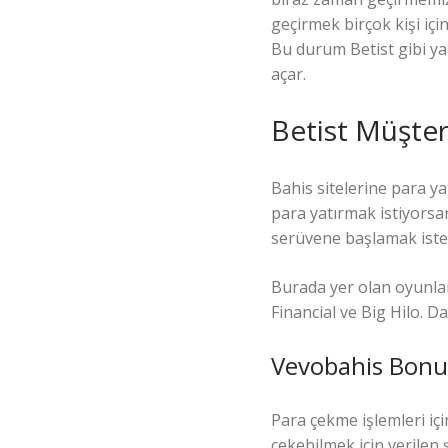
geçirmek birçok kişi için
Bu durum Betist gibi y
açar.
Betist Müşter
Bahis sitelerine para ya
para yatırmak istiyorsan
serüvene başlamak isteye
Burada yer olan oyunları
Financial ve Big Hilo.
Vevobahis Bonu
Para çekme işlemleri iç
çekebilmek için verilen 