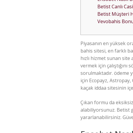
Betist Canlı Cas
Betist Müşteri H
Vevobahis Bonu
Piyasanın en yüksek ora
bahis sitesi, en farklı
hızlı hizmet sunan site 
vermek için çalıştığını 
sorulmaktadır. ödeme y
için Ecopayz, Astropay
kaçak iddaa sitesinin i
Çıkan formu da eksiksiz 
alabiliyorsunuz. Betist 
yararlanabilirsiniz. Gü