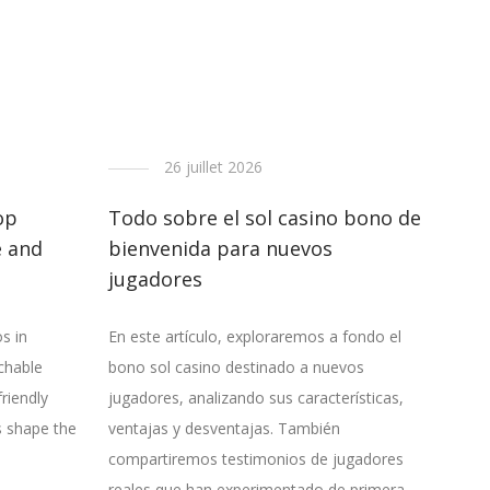
26 juillet 2026
op
Todo sobre el sol casino bono de
e and
bienvenida para nuevos
jugadores
s in
En este artículo, exploraremos a fondo el
chable
bono sol casino destinado a nuevos
riendly
jugadores, analizando sus características,
s shape the
ventajas y desventajas. También
compartiremos testimonios de jugadores
reales que han experimentado de primera