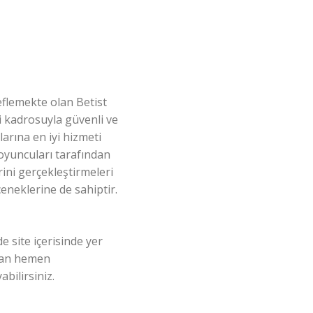
eflemekte olan Betist
i kadrosuyla güvenli ve
larına en iyi hizmeti
 oyuncuları tarafından
ni gerçekleştirmeleri
neklerine de sahiptir.
e site içerisinde yer
rdan hemen
bilirsiniz.