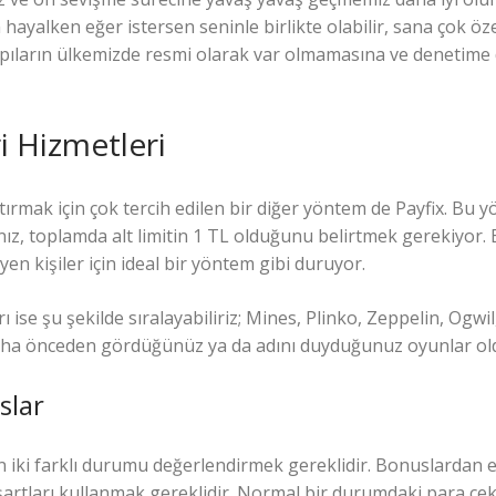
 hayalken eğer istersen seninle birlikte olabilir, sana çok öze
apıların ülkemizde resmi olarak var olmamasına ve denetim
i Hizmetleri
tırmak için çok tercih edilen bir diğer yöntem de Payfix. Bu yö
ız, toplamda alt limitin 1 TL olduğunu belirtmek gerekiyor. 
n kişiler için ideal bir yöntem gibi duruyor.
 ise şu şekilde sıralayabiliriz; Mines, Plinko, Zeppelin, Ogwil
 Daha önceden gördüğünüz ya da adını duyduğunuz oyunlar 
slar
in iki farklı durumu değerlendirmek gereklidir. Bonuslardan e
şartları kullanmak gereklidir. Normal bir durumdaki para çek