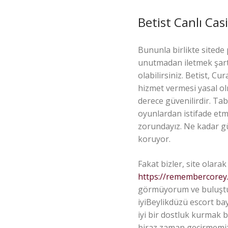
Betist Canlı Cas
Bununla birlikte sitede
unutmadan iletmek şarttı
olabilirsiniz. Betist, C
hizmet vermesi yasal ol
derece güvenilirdir. Tab
oyunlardan istifade etme
zorundayız. Ne kadar güv
koruyor.
Fakat bizler, site olara
https://remembercorey
görmüyorum ve buluştu
iyiBeylikdüzü escort b
iyi bir dostluk kurmak b
biraz zaman geçirmemiz