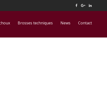
tchoux
Brosses techniques
News
Contact