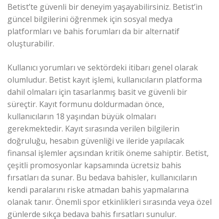
Betist’te güvenli bir deneyim yaşayabilirsiniz. Betist’in
güncel bilgilerini öğrenmek için sosyal medya
platformları ve bahis forumları da bir alternatif
oluşturabilir.
Kullanıcı yorumları ve sektördeki itibarı genel olarak
olumludur. Betist kayıt işlemi, kullanıcıların platforma
dahil olmaları için tasarlanmış basit ve güvenli bir
süreçtir. Kayıt formunu doldurmadan önce,
kullanıcıların 18 yaşından büyük olmaları
gerekmektedir. Kayıt sırasında verilen bilgilerin
doğruluğu, hesabın güvenliği ve ileride yapılacak
finansal işlemler açısından kritik öneme sahiptir. Betist,
çeşitli promosyonlar kapsamında ücretsiz bahis
fırsatları da sunar. Bu bedava bahisler, kullanıcıların
kendi paralarını riske atmadan bahis yapmalarına
olanak tanır. Önemli spor etkinlikleri sırasında veya özel
günlerde sıkça bedava bahis fırsatları sunulur.