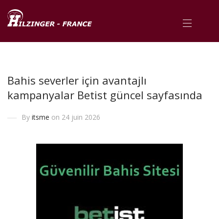
Bahis severler için avantajlı
kampanyalar Betist güncel sayfasında
By
itsme
on 24 juin 2026