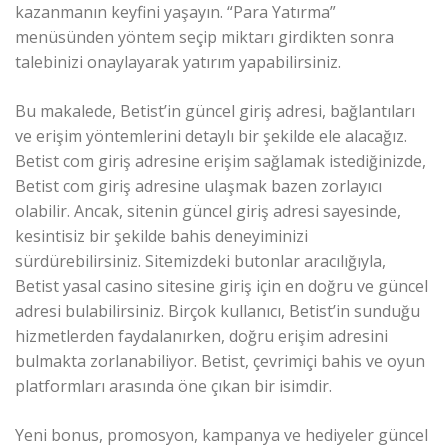
kazanmanın keyfini yaşayın. “Para Yatırma”
menüsünden yöntem seçip miktarı girdikten sonra
talebinizi onaylayarak yatırım yapabilirsiniz.
Bu makalede, Betist’in güncel giriş adresi, bağlantıları
ve erişim yöntemlerini detaylı bir şekilde ele alacağız.
Betist com giriş adresine erişim sağlamak istediğinizde,
Betist com giriş adresine ulaşmak bazen zorlayıcı
olabilir. Ancak, sitenin güncel giriş adresi sayesinde,
kesintisiz bir şekilde bahis deneyiminizi
sürdürebilirsiniz. Sitemizdeki butonlar aracılığıyla,
Betist yasal casino sitesine giriş için en doğru ve güncel
adresi bulabilirsiniz. Birçok kullanıcı, Betist’in sunduğu
hizmetlerden faydalanırken, doğru erişim adresini
bulmakta zorlanabiliyor. Betist, çevrimiçi bahis ve oyun
platformları arasında öne çıkan bir isimdir.
Yeni bonus, promosyon, kampanya ve hediyeler güncel