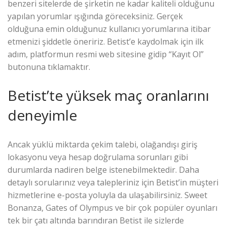
benzeri sitelerde de şirketin ne kadar kaliteli olduğunu
yapılan yorumlar ışığında göreceksiniz. Gerçek
olduğuna emin olduğunuz kullanıcı yorumlarına itibar
etmenizi şiddetle öneririz. Betist’e kaydolmak için ilk
adım, platformun resmi web sitesine gidip “Kayıt Ol”
butonuna tıklamaktır.
Betist’te yüksek maç oranlarını
deneyimle
Ancak yüklü miktarda çekim talebi, olağandışı giriş
lokasyonu veya hesap doğrulama sorunları gibi
durumlarda nadiren belge istenebilmektedir. Daha
detaylı sorularınız veya talepleriniz için Betist’in müşteri
hizmetlerine e-posta yoluyla da ulaşabilirsiniz. Sweet
Bonanza, Gates of Olympus ve bir çok popüler oyunları
tek bir çatı altında barındıran Betist ile sizlerde