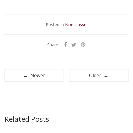
Posted in
Non classé
.
Share
← Newer
Older →
Related Posts