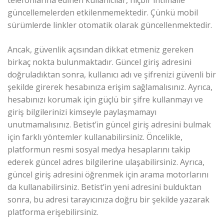
güncellemelerden etkilenmemektedir. Çünkü mobil
sürümlerde linkler otomatik olarak güncellenmektedir.
Ancak, güvenlik açısından dikkat etmeniz gereken
birkaç nokta bulunmaktadır. Güncel giriş adresini
doğruladıktan sonra, kullanıcı adı ve şifrenizi güvenli bir
şekilde girerek hesabınıza erişim sağlamalısınız. Ayrıca,
hesabınızı korumak için güçlü bir şifre kullanmayı ve
giriş bilgilerinizi kimseyle paylaşmamayı
unutmamalısınız. Betist’in güncel giriş adresini bulmak
için farklı yöntemler kullanabilirsiniz. Öncelikle,
platformun resmi sosyal medya hesaplarını takip
ederek güncel adres bilgilerine ulaşabilirsiniz. Ayrıca,
güncel giriş adresini öğrenmek için arama motorlarını
da kullanabilirsiniz. Betist’in yeni adresini bulduktan
sonra, bu adresi tarayıcınıza doğru bir şekilde yazarak
platforma erişebilirsiniz.