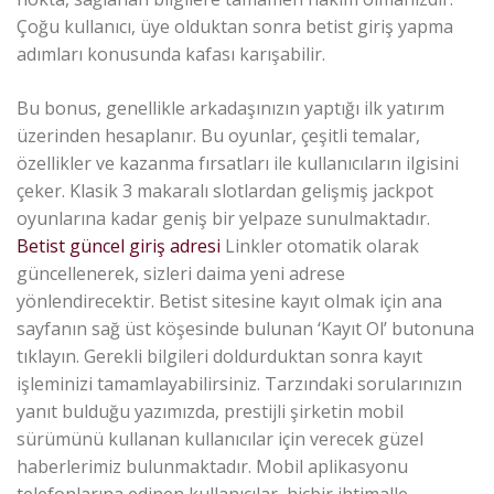
Çoğu kullanıcı, üye olduktan sonra betist giriş yapma
adımları konusunda kafası karışabilir.
Bu bonus, genellikle arkadaşınızın yaptığı ilk yatırım
üzerinden hesaplanır. Bu oyunlar, çeşitli temalar,
özellikler ve kazanma fırsatları ile kullanıcıların ilgisini
çeker. Klasik 3 makaralı slotlardan gelişmiş jackpot
oyunlarına kadar geniş bir yelpaze sunulmaktadır.
Betist güncel giriş adresi
Linkler otomatik olarak
güncellenerek, sizleri daima yeni adrese
yönlendirecektir. Betist sitesine kayıt olmak için ana
sayfanın sağ üst köşesinde bulunan ‘Kayıt Ol’ butonuna
tıklayın. Gerekli bilgileri doldurduktan sonra kayıt
işleminizi tamamlayabilirsiniz. Tarzındaki sorularınızın
yanıt bulduğu yazımızda, prestijli şirketin mobil
sürümünü kullanan kullanıcılar için verecek güzel
haberlerimiz bulunmaktadır. Mobil aplikasyonu
telefonlarına edinen kullanıcılar, hiçbir ihtimalle