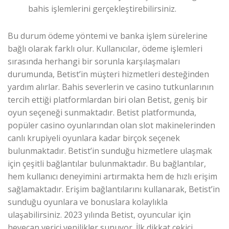
bahis işlemlerini gerçekleştirebilirsiniz.
Bu durum ödeme yöntemi ve banka işlem sürelerine
bağlı olarak farklı olur. Kullanıcılar, ödeme işlemleri
sırasında herhangi bir sorunla karşılaşmaları
durumunda, Betist’in müşteri hizmetleri desteğinden
yardım alırlar. Bahis severlerin ve casino tutkunlarının
tercih ettiği platformlardan biri olan Betist, geniş bir
oyun seçeneği sunmaktadır. Betist platformunda,
popüler casino oyunlarından olan slot makinelerinden
canlı krupiyeli oyunlara kadar birçok seçenek
bulunmaktadır. Betist’in sunduğu hizmetlere ulaşmak
için çeşitli bağlantılar bulunmaktadır. Bu bağlantılar,
hem kullanıcı deneyimini artırmakta hem de hızlı erişim
sağlamaktadır. Erişim bağlantılarını kullanarak, Betist’in
sunduğu oyunlara ve bonuslara kolaylıkla
ulaşabilirsiniz. 2023 yılında Betist, oyuncular için
heyecan verici yenilikler sunuyor. İlk dikkat çekici