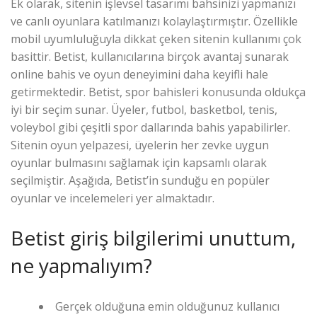
Ek olarak, sitenin işlevsel tasarımı bahsinizi yapmanızı
ve canlı oyunlara katılmanızı kolaylaştırmıştır. Özellikle
mobil uyumluluğuyla dikkat çeken sitenin kullanımı çok
basittir. Betist, kullanıcılarına birçok avantaj sunarak
online bahis ve oyun deneyimini daha keyifli hale
getirmektedir. Betist, spor bahisleri konusunda oldukça
iyi bir seçim sunar. Üyeler, futbol, basketbol, tenis,
voleybol gibi çeşitli spor dallarında bahis yapabilirler.
Sitenin oyun yelpazesi, üyelerin her zevke uygun
oyunlar bulmasını sağlamak için kapsamlı olarak
seçilmiştir. Aşağıda, Betist’in sunduğu en popüler
oyunlar ve incelemeleri yer almaktadır.
Betist giriş bilgilerimi unuttum,
ne yapmalıyım?
Gerçek olduğuna emin olduğunuz kullanıcı