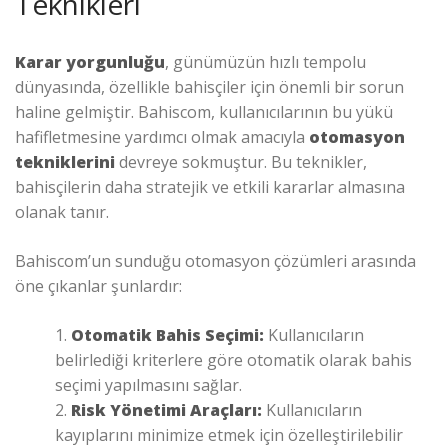
Teknikleri
Karar yorgunluğu
, günümüzün hızlı tempolu
dünyasında, özellikle bahisçiler için önemli bir sorun
haline gelmiştir. Bahiscom, kullanıcılarının bu yükü
hafifletmesine yardımcı olmak amacıyla
otomasyon
tekniklerini
devreye sokmuştur. Bu teknikler,
bahisçilerin daha stratejik ve etkili kararlar almasına
olanak tanır.
Bahiscom’un sunduğu otomasyon çözümleri arasında
öne çıkanlar şunlardır:
Otomatik Bahis Seçimi:
Kullanıcıların
belirlediği kriterlere göre otomatik olarak bahis
seçimi yapılmasını sağlar.
Risk Yönetimi Araçları:
Kullanıcıların
kayıplarını minimize etmek için özelleştirilebilir