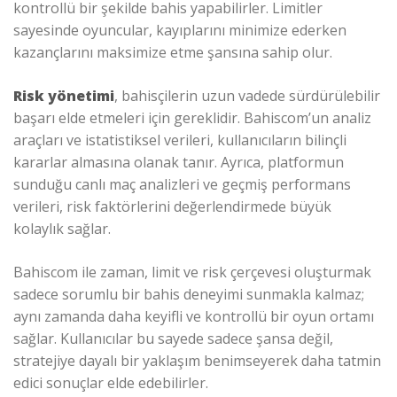
kontrollü bir şekilde bahis yapabilirler. Limitler
sayesinde oyuncular, kayıplarını minimize ederken
kazançlarını maksimize etme şansına sahip olur.
Risk yönetimi
, bahisçilerin uzun vadede sürdürülebilir
başarı elde etmeleri için gereklidir. Bahiscom’un analiz
araçları ve istatistiksel verileri, kullanıcıların bilinçli
kararlar almasına olanak tanır. Ayrıca, platformun
sunduğu canlı maç analizleri ve geçmiş performans
verileri, risk faktörlerini değerlendirmede büyük
kolaylık sağlar.
Bahiscom ile zaman, limit ve risk çerçevesi oluşturmak
sadece sorumlu bir bahis deneyimi sunmakla kalmaz;
aynı zamanda daha keyifli ve kontrollü bir oyun ortamı
sağlar. Kullanıcılar bu sayede sadece şansa değil,
stratejiye dayalı bir yaklaşım benimseyerek daha tatmin
edici sonuçlar elde edebilirler.