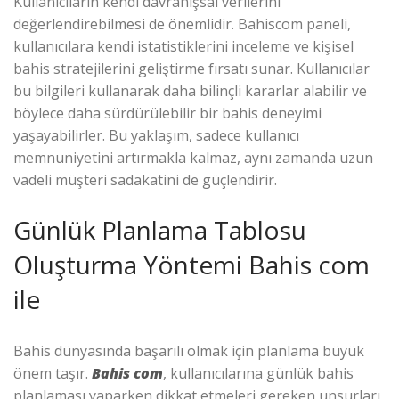
Kullanıcıların kendi davranışsal verilerini
değerlendirebilmesi de önemlidir. Bahiscom paneli,
kullanıcılara kendi istatistiklerini inceleme ve kişisel
bahis stratejilerini geliştirme fırsatı sunar. Kullanıcılar
bu bilgileri kullanarak daha bilinçli kararlar alabilir ve
böylece daha sürdürülebilir bir bahis deneyimi
yaşayabilirler. Bu yaklaşım, sadece kullanıcı
memnuniyetini artırmakla kalmaz, aynı zamanda uzun
vadeli müşteri sadakatini de güçlendirir.
Günlük Planlama Tablosu
Oluşturma Yöntemi Bahis com
ile
Bahis dünyasında başarılı olmak için planlama büyük
önem taşır.
Bahis com
, kullanıcılarına günlük bahis
planlaması yaparken dikkat etmeleri gereken unsurları