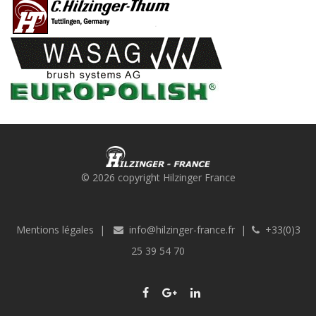
© 2026 copyright Hilzinger France
Mentions légales
|
info@hilzinger-france.fr
|
+33(0)3
25 39 54 70