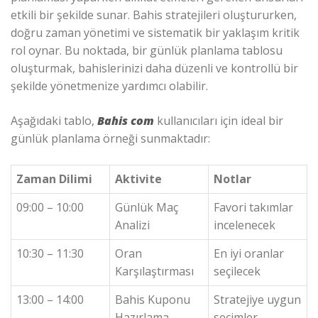
etkili bir şekilde sunar. Bahis stratejileri oluştururken,
doğru zaman yönetimi ve sistematik bir yaklaşım kritik
rol oynar. Bu noktada, bir günlük planlama tablosu
oluşturmak, bahislerinizi daha düzenli ve kontrollü bir
şekilde yönetmenize yardımcı olabilir.
Aşağıdaki tablo,
Bahis com
kullanıcıları için ideal bir
günlük planlama örneği sunmaktadır:
Zaman Dilimi
Aktivite
Notlar
09:00 – 10:00
Günlük Maç
Favori takımlar
Analizi
incelenecek
10:30 – 11:30
Oran
En iyi oranlar
Karşılaştırması
seçilecek
13:00 – 14:00
Bahis Kuponu
Stratejiye uygun
Hazırlama
seçimler