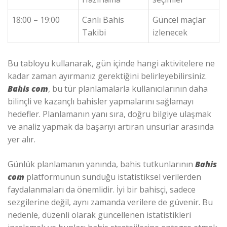
18:00 – 19:00
Canlı Bahis
Güncel maçlar
Takibi
izlenecek
Bu tabloyu kullanarak, gün içinde hangi aktivitelere ne
kadar zaman ayırmanız gerektiğini belirleyebilirsiniz.
Bahis com
, bu tür planlamalarla kullanıcılarının daha
bilinçli ve kazançlı bahisler yapmalarını sağlamayı
hedefler. Planlamanın yanı sıra, doğru bilgiye ulaşmak
ve analiz yapmak da başarıyı artıran unsurlar arasında
yer alır.
Günlük planlamanın yanında, bahis tutkunlarının
Bahis
com
platformunun sunduğu istatistiksel verilerden
faydalanmaları da önemlidir. İyi bir bahisçi, sadece
sezgilerine değil, aynı zamanda verilere de güvenir. Bu
nedenle, düzenli olarak güncellenen istatistikleri