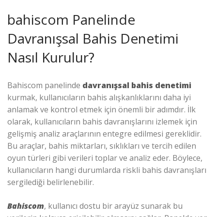
bahiscom Panelinde
Davranışsal Bahis Denetimi
Nasıl Kurulur?
Bahiscom panelinde
davranışsal bahis denetimi
kurmak, kullanıcıların bahis alışkanlıklarını daha iyi
anlamak ve kontrol etmek için önemli bir adımdır. İlk
olarak, kullanıcıların bahis davranışlarını izlemek için
gelişmiş analiz araçlarının entegre edilmesi gereklidir.
Bu araçlar, bahis miktarları, sıklıkları ve tercih edilen
oyun türleri gibi verileri toplar ve analiz eder. Böylece,
kullanıcıların hangi durumlarda riskli bahis davranışları
sergilediği belirlenebilir.
Bahiscom
, kullanıcı dostu bir arayüz sunarak bu