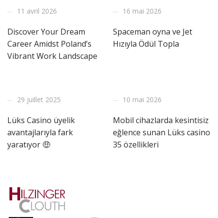
11 avril 2026
16 mai 2026
Discover Your Dream
Spaceman oyna ve Jet
Career Amidst Poland’s
Hızıyla Ödül Topla
Vibrant Work Landscape
29 juillet 2025
10 mai 2026
Lüks Casino üyelik
Mobil cihazlarda kesintisiz
avantajlarıyla fark
eğlence sunan Lüks casino
yaratıyor 🤑
35 özellikleri