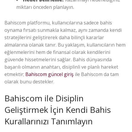
miktarı önceden planlayın.
Bahiscom platformu, kullanıcılarına sadece bahis
oynama fırsatı sunmakla kalmaz, aynı zamanda kendi
stratejilerini geliştirerek daha bilinçli kararlar
almalarına olanak tanır. Bu yaklaşım, kullanıcıların hem
eğlenmelerini hem de finansal olarak kendilerini
güvende hissetmelerini sağlar. Bahis dünyasında
başarılı olmanın anahtarı, disiplinli ve planlı hareket
etmektir;
Bahiscom güncel giriş
ile Bahiscom da tam
olarak bunu destekler.
Bahiscom ile Disiplin
Geliştirmek İçin Kendi Bahis
Kurallarınızı Tanımlayın