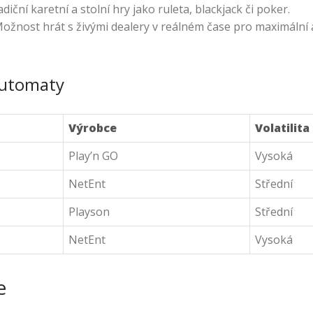
diční karetní a stolní hry jako ruleta, blackjack či poker.
ožnost hrát s živými dealery v reálném čase pro maximální 
automaty
Výrobce
Volatilita
Play’n GO
Vysoká
NetEnt
Střední
Playson
Střední
NetEnt
Vysoká
e