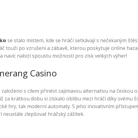
ko
se stalo místem, kde se hráči setkávají s nečekaným ště
áč touží po vzrušení a zábavě, kterou poskytuje online haz
a navíc nabízí spoustu možností pro zisk velkých výher!
merang Casino
aloženo s cílem přinést zajímavou alternativu na českou on
iž za krátkou dobu si získalo oblibu mezi hráči díky svému š
ické hry, tak moderní automaty. S jeho inovativním přístup
í neustále zlepšovat hráčský zážitek.