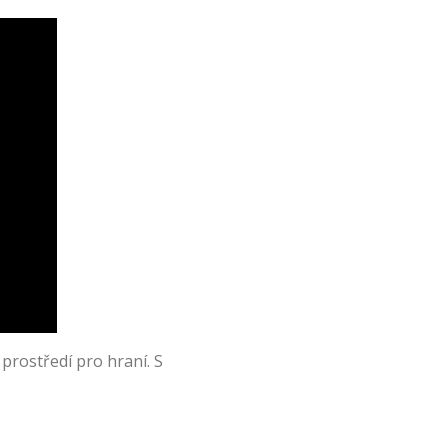
prostředí pro hraní. S