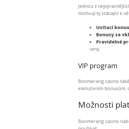
Jednou z nejvýraznějš
motivují ty stávající k v
Uvítací bonus
Bonusy za vk
Pravidelné p
ceny.
VIP program
Boomerang casino také 
exkluzivním bonusům, 
Možnosti pla
Boomerang casino nabíz
používat: