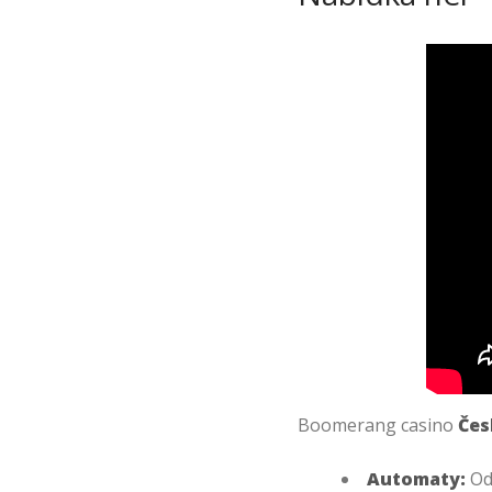
Boomerang casino
Čes
Automaty:
Od 