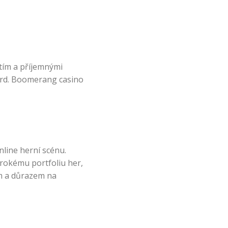
stím a příjemnými
ard. Boomerang casino
line herní scénu.
irokému portfoliu her,
em a důrazem na