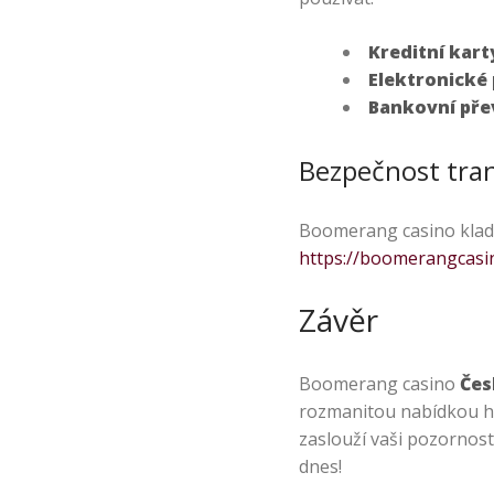
Kreditní kart
Elektronické
Bankovní pře
Bezpečnost tran
Boomerang casino klade
https://boomerangcasi
Závěr
Boomerang casino
Čes
rozmanitou nabídkou he
zaslouží vaši pozornost.
dnes!