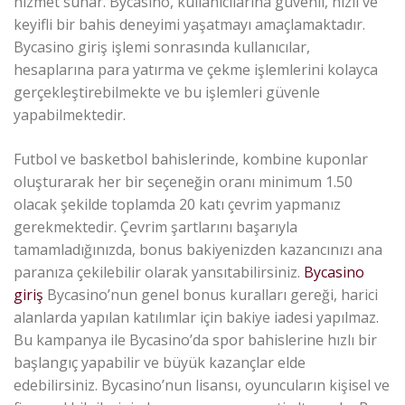
hizmet sunar. Bycasino, kullanıcılarına güvenli, hızlı ve
keyifli bir bahis deneyimi yaşatmayı amaçlamaktadır.
Bycasino giriş işlemi sonrasında kullanıcılar,
hesaplarına para yatırma ve çekme işlemlerini kolayca
gerçekleştirebilmekte ve bu işlemleri güvenle
yapabilmektedir.
Futbol ve basketbol bahislerinde, kombine kuponlar
oluşturarak her bir seçeneğin oranı minimum 1.50
olacak şekilde toplamda 20 katı çevrim yapmanız
gerekmektedir. Çevrim şartlarını başarıyla
tamamladığınızda, bonus bakiyenizden kazancınızı ana
paranıza çekilebilir olarak yansıtabilirsiniz.
Bycasino
giriş
Bycasino’nun genel bonus kuralları gereği, harici
alanlarda yapılan katılımlar için bakiye iadesi yapılmaz.
Bu kampanya ile Bycasino’da spor bahislerine hızlı bir
başlangıç yapabilir ve büyük kazançlar elde
edebilirsiniz. Bycasino’nun lisansı, oyuncuların kişisel ve