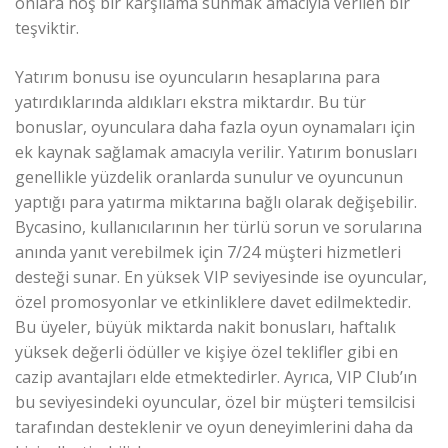
onlara hoş bir karşılama sunmak amacıyla verilen bir
teşviktir.
Yatırım bonusu ise oyuncuların hesaplarına para
yatırdıklarında aldıkları ekstra miktardır. Bu tür
bonuslar, oyunculara daha fazla oyun oynamaları için
ek kaynak sağlamak amacıyla verilir. Yatırım bonusları
genellikle yüzdelik oranlarda sunulur ve oyuncunun
yaptığı para yatırma miktarına bağlı olarak değişebilir.
Bycasino, kullanıcılarının her türlü sorun ve sorularına
anında yanıt verebilmek için 7/24 müşteri hizmetleri
desteği sunar. En yüksek VIP seviyesinde ise oyuncular,
özel promosyonlar ve etkinliklere davet edilmektedir.
Bu üyeler, büyük miktarda nakit bonusları, haftalık
yüksek değerli ödüller ve kişiye özel teklifler gibi en
cazip avantajları elde etmektedirler. Ayrıca, VIP Club’ın
bu seviyesindeki oyuncular, özel bir müşteri temsilcisi
tarafından desteklenir ve oyun deneyimlerini daha da