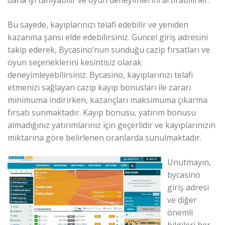
Bu sayede, kayıplarınızı telafi edebilir ve yeniden
kazanma şansı elde edebilirsiniz. Güncel giriş adresini
takip ederek, Bycasino’nun sunduğu cazip fırsatları ve
oyun seçeneklerini kesintisiz olarak
deneyimleyebilirsiniz. Bycasino, kayıplarınızı telafi
etmenizi sağlayan cazip kayıp bonusları ile zararı
minimuma indirirken, kazançları maksimuma çıkarma
fırsatı sunmaktadır. Kayıp bonusu, yatırım bonusu
almadığınız yatırımlarınız için geçerlidir ve kayıplarınızın
miktarına göre belirlenen oranlarda sunulmaktadır.
Unutmayın,
bycasino
giriş adresi
ve diğer
önemli
bilgileri her