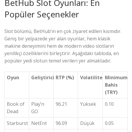
BetHub Slot Oyunları: En
Popüler Seçenekler
Slot bölümü, BetHub’ın en çok ziyaret edilen kısmıdır.
Geniş bir yelpazede yer alan oyunlar, hem klasik
makine deneyimini hem de modern video slotların
yenilikçi özelliklerini birleştirir. Aşağıdaki tabloda, en
popüler yedi slotun temel verileri yer almaktadır.
Oyun
Geliştirici
RTP (%)
Volatilite
Minimum
Bahis
(TRY)
Book of
Play’n
96.21
Yüksek
0.10
Dead
GO
Starburst
NetEnt
96.09
Düşük
0.05