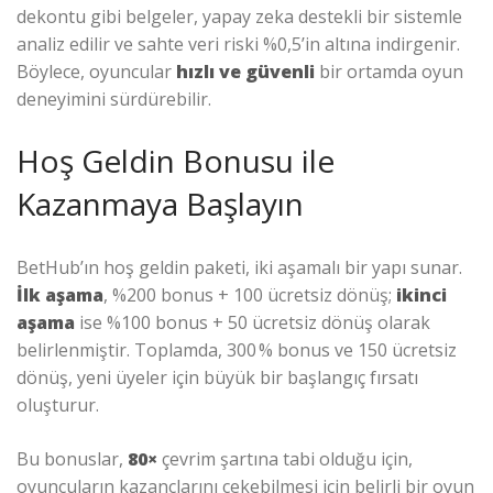
dekontu gibi belgeler, yapay zeka destekli bir sistemle
analiz edilir ve sahte veri riski %0,5’in altına indirgenir.
Böylece, oyuncular
hızlı ve güvenli
bir ortamda oyun
deneyimini sürdürebilir.
Hoş Geldin Bonusu ile
Kazanmaya Başlayın
BetHub’ın hoş geldin paketi, iki aşamalı bir yapı sunar.
İlk aşama
, %200 bonus + 100 ücretsiz dönüş;
ikinci
aşama
ise %100 bonus + 50 ücretsiz dönüş olarak
belirlenmiştir. Toplamda, 300 % bonus ve 150 ücretsiz
dönüş, yeni üyeler için büyük bir başlangıç fırsatı
oluşturur.
Bu bonuslar,
80×
çevrim şartına tabi olduğu için,
oyuncuların kazançlarını çekebilmesi için belirli bir oyun