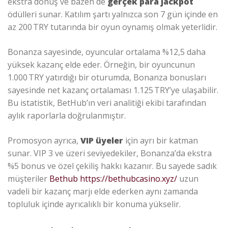
ekstra dönüş ve bazen de
gerçek para jackpot
ödülleri sunar. Katılım şartı yalnızca son 7 gün içinde en
az 200 TRY tutarında bir oyun oynamış olmak yeterlidir.
Bonanza sayesinde, oyuncular ortalama %12,5 daha
yüksek kazanç elde eder. Örneğin, bir oyuncunun
1.000 TRY yatırdığı bir oturumda, Bonanza bonusları
sayesinde net kazanç ortalaması 1.125 TRY’ye ulaşabilir.
Bu istatistik, BetHub’ın veri analitiği ekibi tarafından
aylık raporlarla doğrulanmıştır.
Promosyon ayrıca,
VIP üyeler
için ayrı bir katman
sunar. VIP 3 ve üzeri seviyedekiler, Bonanza’da ekstra
%5 bonus ve özel çekiliş hakkı kazanır. Bu sayede sadık
müşteriler
Bethub https://bethubcasino.xyz/
uzun
vadeli bir kazanç marjı elde ederken aynı zamanda
topluluk içinde ayrıcalıklı bir konuma yükselir.