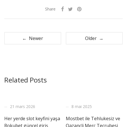
Share
← Newer
Older →
Related Posts
21 mars 2026
8 mai 2025
Her yerde slot keyfini yaşa
Mostbet ile Tehlukesiz ve
Rokubet güncel giriş
Qazancli Merc Tecrubesi