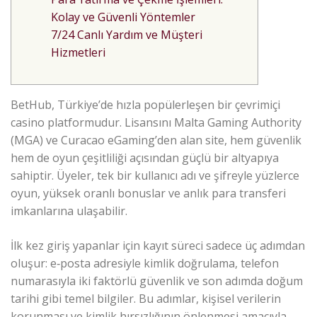
Kolay ve Güvenli Yöntemler
7/24 Canlı Yardım ve Müşteri
Hizmetleri
BetHub, Türkiye’de hızla popülerleşen bir çevrimiçi
casino platformudur. Lisansını Malta Gaming Authority
(MGA) ve Curacao eGaming’den alan site, hem güvenlik
hem de oyun çeşitliliği açısından güçlü bir altyapıya
sahiptir. Üyeler, tek bir kullanıcı adı ve şifreyle yüzlerce
oyun, yüksek oranlı bonuslar ve anlık para transferi
imkanlarına ulaşabilir.
İlk kez giriş yapanlar için kayıt süreci sadece üç adımdan
oluşur: e‑posta adresiyle kimlik doğrulama, telefon
numarasıyla iki faktörlü güvenlik ve son adımda doğum
tarihi gibi temel bilgiler. Bu adımlar, kişisel verilerin
korunması ve kimlik hırsızlığının önlenmesi amacıyla