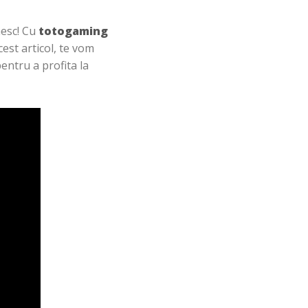
nesc! Cu
totogaming
cest articol, te vom
pentru a profita la