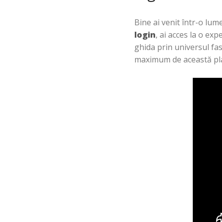
Bine ai venit într-o lum
login
, ai acces la o exp
ghida prin universul fa
maximum de această pl