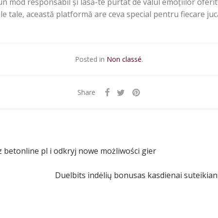
-un mod responsabil și lasă-te purtat de valul emoțiilor oferi
le tale, această platformă are ceva special pentru fiecare juc
Posted in
Non classé
.
Share
 betonline pl i odkryj nowe możliwości gier
Duelbits indėlių bonusas kasdienai suteikia