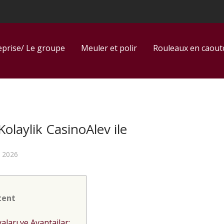
eprise/ Le groupe
Meuler et polir
Rouleaux en caou
olaylik CasinoAlev ile
 2026
tent
arı ve Avantajlar: