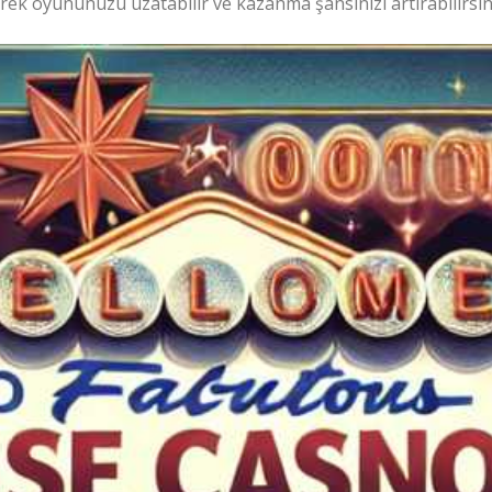
erek oyununuzu uzatabilir ve kazanma şansınızı artırabilirsin