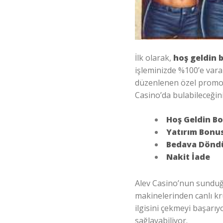
İlk olarak,
hoş geldin 
işleminizde %100’e vara
düzenlenen özel promos
Casino’da bulabileceğini
Hoş Geldin B
Yatırım Bonu
Bedava Dönd
Nakit İade
Alev Casino’nun sunduğu
makinelerinden canlı kr
ilgisini çekmeyi başarıy
sağlayabiliyor.