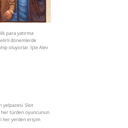
ilk para yatırma
elirli dönemlerde
p oluyorlar. İşte Alev
 yelpazesi. Slot
k, her türden oyuncunun
ri her yerden erişim