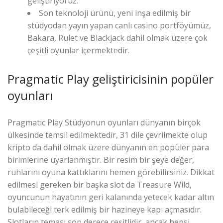
geliştiriyoruz.
Son teknoloji ürünü, yeni inşa edilmiş bir
stüdyodan yayın yapan canlı casino portföyümüz,
Bakara, Rulet ve Blackjack dahil olmak üzere çok
çeşitli oyunlar içermektedir.
Pragmatic Play geliştiricisinin popüler
oyunları
Pragmatic Play Stüdyonun oyunları dünyanın birçok
ülkesinde temsil edilmektedir, 31 dile çevrilmekte olup
kripto da dahil olmak üzere dünyanın en popüler para
birimlerine uyarlanmıştır. Bir resim bir şeye değer,
ruhlarını oyuna kattıklarını hemen görebilirsiniz. Dikkat
edilmesi gereken bir başka slot da Treasure Wild,
oyuncunun hayatının geri kalanında yetecek kadar altın
bulabileceği terk edilmiş bir hazineye kapı açmasıdır.
Slotların teması son derece çeşitlidir, ancak hepsi