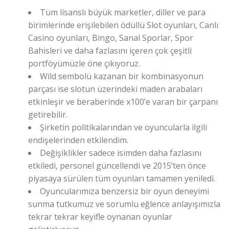
Tüm lisanslı büyük marketler, diller ve para
birimlerinde erişilebilen ödüllü Slot oyunları, Canlı
Casino oyunları, Bingo, Sanal Sporlar, Spor
Bahisleri ve daha fazlasını içeren çok çeşitli
portföyümüzle öne çıkıyoruz.
Wild sembolü kazanan bir kombinasyonun
parçası ise slotun üzerindeki maden arabaları
etkinleşir ve beraberinde x100’e varan bir çarpanı
getirebilir.
Şirketin politikalarından ve oyuncularla ilgili
endişelerinden etkilendim.
Değişiklikler sadece isimden daha fazlasını
etkiledi, personel güncellendi ve 2015’ten önce
piyasaya sürülen tüm oyunları tamamen yeniledi.
Oyuncularımıza benzersiz bir oyun deneyimi
sunma tutkumuz ve sorumlu eğlence anlayışımızla
tekrar tekrar keyifle oynanan oyunlar