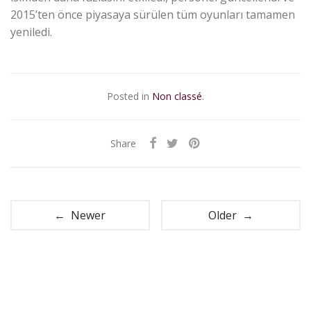
2015’ten önce piyasaya sürülen tüm oyunları tamamen
yeniledi.
Posted in
Non classé
.
Share
← Newer
Older →