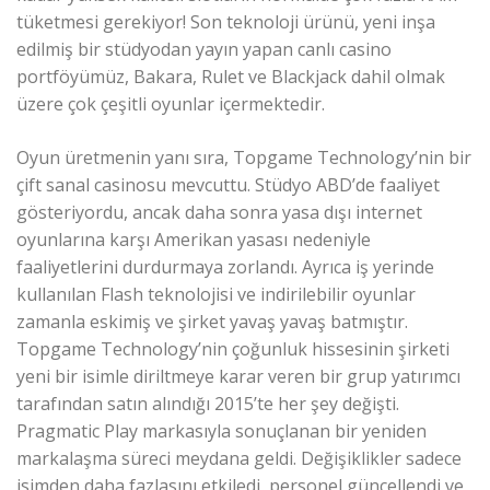
tüketmesi gerekiyor! Son teknoloji ürünü, yeni inşa
edilmiş bir stüdyodan yayın yapan canlı casino
portföyümüz, Bakara, Rulet ve Blackjack dahil olmak
üzere çok çeşitli oyunlar içermektedir.
Oyun üretmenin yanı sıra, Topgame Technology’nin bir
çift sanal casinosu mevcuttu. Stüdyo ABD’de faaliyet
gösteriyordu, ancak daha sonra yasa dışı internet
oyunlarına karşı Amerikan yasası nedeniyle
faaliyetlerini durdurmaya zorlandı. Ayrıca iş yerinde
kullanılan Flash teknolojisi ve indirilebilir oyunlar
zamanla eskimiş ve şirket yavaş yavaş batmıştır.
Topgame Technology’nin çoğunluk hissesinin şirketi
yeni bir isimle diriltmeye karar veren bir grup yatırımcı
tarafından satın alındığı 2015’te her şey değişti.
Pragmatic Play markasıyla sonuçlanan bir yeniden
markalaşma süreci meydana geldi. Değişiklikler sadece
isimden daha fazlasını etkiledi, personel güncellendi ve