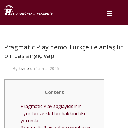
Pragmatic Play demo Türkçe ile anlaşılır
bir başlangıç yap
By
itsme
on 15 mai 2026
Content
Pragmatic Play sağlayıcısının
oyunları ve slotları hakkındaki
yorumlar
Pragmatic Play online oyunları ve