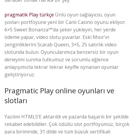
pragmatik Play türkçe
Ünlü oyun sağlayıcısı, oyun
şovları portföyüne yeni bir Canlı Casino oyunu ekliyor.
6×5 Sweet Bonanza™’da şeker yükleyin, her yerde
ödeme yapar, video slotu yuvarlar. Eski Mısır’ın
zenginliklerini Scarab Queen, 3×5, 25 satırlık video
slotunda bulun. Oyuncularımıza benzersiz bir oyun
deneyimi sunma tutkumuz ve sorumlu eğlence
anlayışımızla tekrar tekrar keyifle oynanan oyunlar
geliştiriyoruz.
Pragmatic Play online oyunları ve
slotları
Yazılım HTML5’E aktarıldı ve pazarda başarılı bir şekilde
rekabet edebildiler. Çok ödüllü slot portföyümüz, birçok
para biriminde, 31 dilde ve tüm büyük sertifikalı