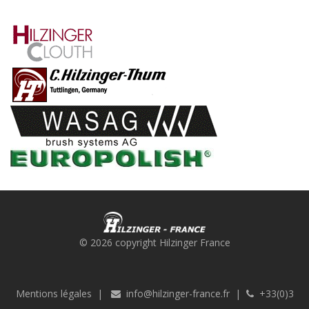
© 2026 copyright Hilzinger France
Mentions légales
|
info@hilzinger-france.fr
|
+33(0)3