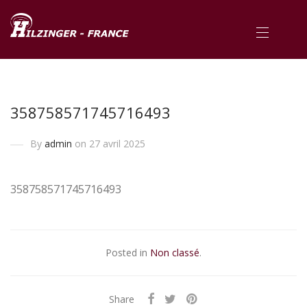
358758571745716493
By
admin
on 27 avril 2025
358758571745716493
Posted in
Non classé
.
Share