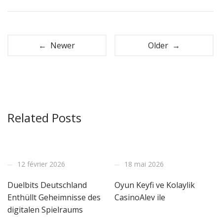
← Newer
Older →
Related Posts
12 février 2026
18 mai 2026
Duelbits Deutschland
Oyun Keyfi ve Kolaylik
Enthüllt Geheimnisse des
CasinoAlev ile
digitalen Spielraums