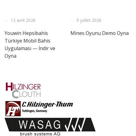
12 avril 2026
9 juillet 2026
Youwin Hepsibahis
Mines Oyunu Demo Oyna
Türkiye Mobil Bahis
Uygulaması — İndir ve
Oyna