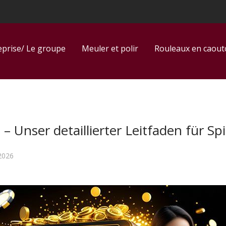
eprise/ Le groupe
Meuler et polir
Rouleaux en caou
– Unser detaillierter Leitfaden für Spi
2026