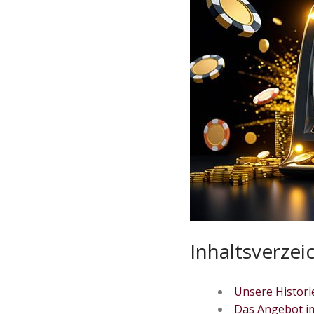
Inhaltsverzei
Unsere Histori
Das Angebot i