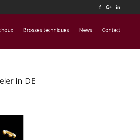
tchoux
Brosses techniques
News
Contact
eler in DE