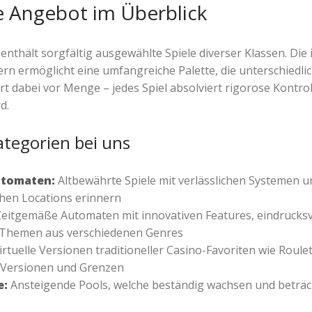
ge Angebot im Überblick
 enthält sorgfältig ausgewählte Spiele diverser Klassen. Die
rn ermöglicht eine umfangreiche Palette, die unterschiedli
ert dabei vor Menge – jedes Spiel absolviert rigorose Kontrol
d.
ategorien bei uns
utomaten:
Altbewährte Spiele mit verlässlichen Systemen un
hen Locations erinnern
eitgemäße Automaten mit innovativen Features, eindrucksv
Themen aus verschiedenen Genres
rtuelle Versionen traditioneller Casino-Favoriten wie Roulet
 Versionen und Grenzen
e:
Ansteigende Pools, welche beständig wachsen und beträc