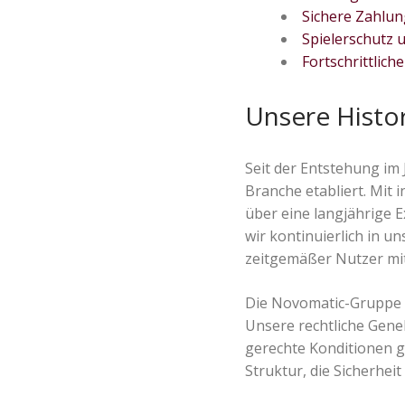
Sichere Zahlu
Spielerschutz
Fortschrittlich
Unsere Histor
Seit der Entstehung im 
Branche etabliert. Mit
über eine langjährige E
wir kontinuierlich in u
zeitgemäßer Nutzer mi
Die Novomatic-Gruppe al
Unsere rechtliche Gen
gerechte Konditionen ga
Struktur, die Sicherhei