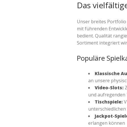
Das vielfälti
Unser breites Portfolio
mit führenden Entwickle
bedient. Qualität rangi
Sortiment integriert wir
Populäre Spielk
Klassische A
an unsere physisc
Video-Slots:
Z
und aufregenden 
Tischspiele:
Vi
unterschiedlichen
Jackpot-Spiel
erlangen können