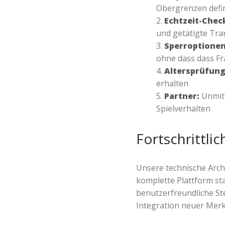
Obergrenzen defin
Echtzeit-Chec
und getätigte Tra
Sperroptionen
ohne dass dass Fr
Altersprüfung
erhalten
Partner:
Unmitt
Spielverhalten
Fortschrittli
Unsere technische Arch
komplette Plattform st
benutzerfreundliche S
Integration neuer Mer