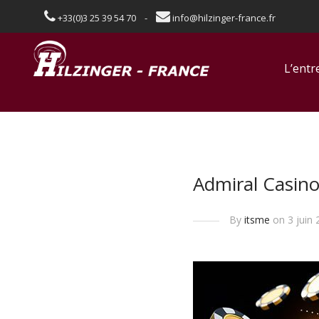
+33(0)3 25 39 54 70 -
info@hilzinger-france.fr
L’entr
Admiral Casino 
By
itsme
on 3 juin 