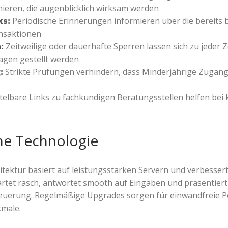
ieren, die augenblicklich wirksam werden
ks:
Periodische Erinnerungen informieren über die bereits b
nsaktionen
:
Zeitweilige oder dauerhafte Sperren lassen sich zu jeder Ze
agen gestellt werden
:
Strikte Prüfungen verhindern, dass Minderjährige Zugan
elbare Links zu fachkundigen Beratungsstellen helfen bei 
che Technologie
itektur basiert auf leistungsstarken Servern und verbesser
artet rasch, antwortet smooth auf Eingaben und präsentiert
teuerung. Regelmäßige Upgrades sorgen für einwandfreie 
kmale.