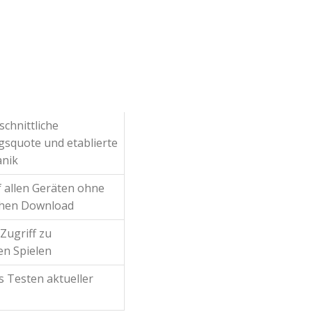
chnittliche
squote und etablierte
anik
f allen Geräten ohne
chen Download
Zugriff zu
en Spielen
s Testen aktueller