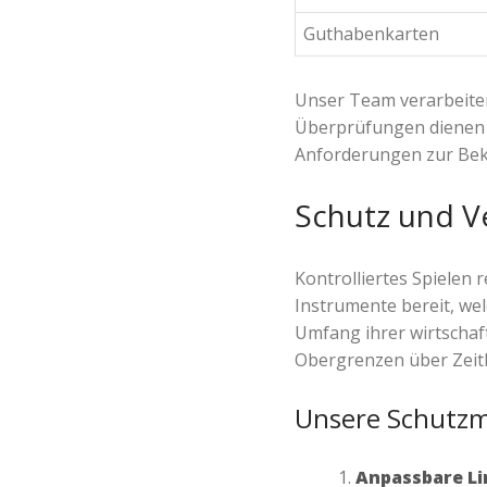
Guthabenkarten
Unser Team verarbeiten
Überprüfungen dienen d
Anforderungen zur Be
Schutz und V
Kontrolliertes Spielen 
Instrumente bereit, we
Umfang ihrer wirtschaf
Obergrenzen über Zeit
Unsere Schutzm
Anpassbare Li