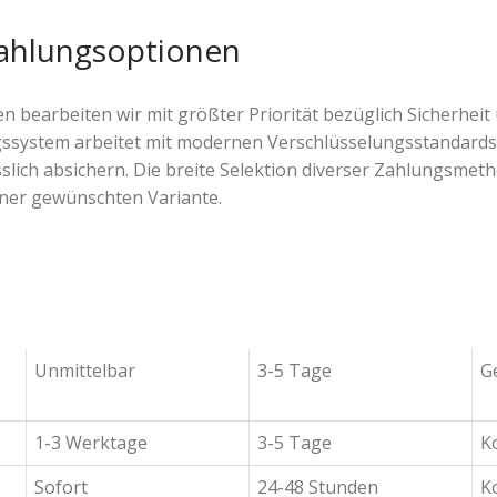
ahlungsoptionen
 bearbeiten wir mit größter Priorität bezüglich Sicherheit 
ssystem arbeitet mit modernen Verschlüsselungsstandards, 
slich absichern. Die breite Selektion diverser Zahlungsmet
ner gewünschten Variante.
Unmittelbar
3-5 Tage
G
1-3 Werktage
3-5 Tage
K
Sofort
24-48 Stunden
K