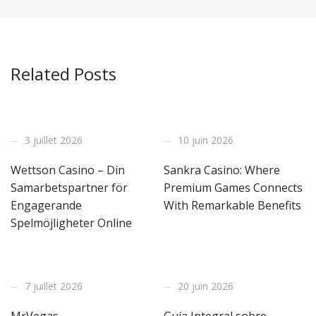
Related Posts
3 juillet 2026
10 juin 2026
Wettson Casino – Din
Sankra Casino: Where
Samarbetspartner för
Premium Games Connects
Engagerande
With Remarkable Benefits
Spelmöjligheter Online
7 juillet 2026
20 juin 2026
MrVegas –
Guía Integral sobre