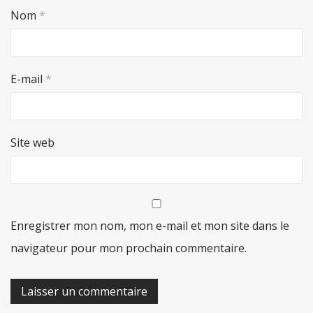
Nom
*
E-mail
*
Site web
Enregistrer mon nom, mon e-mail et mon site dans le
navigateur pour mon prochain commentaire.