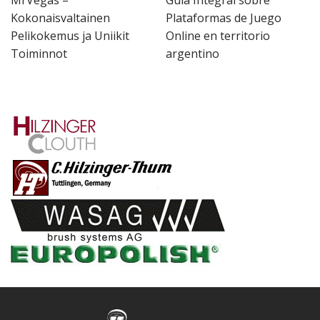
Kokonaisvaltainen
Plataformas de Juego
Pelikokemus ja Uniikit
Online en territorio
Toiminnot
argentino