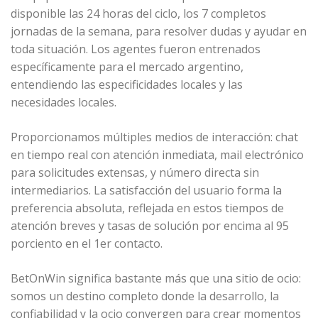
disponible las 24 horas del ciclo, los 7 completos
jornadas de la semana, para resolver dudas y ayudar en
toda situación. Los agentes fueron entrenados
específicamente para el mercado argentino,
entendiendo las especificidades locales y las
necesidades locales.
Proporcionamos múltiples medios de interacción: chat
en tiempo real con atención inmediata, mail electrónico
para solicitudes extensas, y número directa sin
intermediarios. La satisfacción del usuario forma la
preferencia absoluta, reflejada en estos tiempos de
atención breves y tasas de solución por encima al 95
porciento en el 1er contacto.
BetOnWin significa bastante más que una sitio de ocio:
somos un destino completo donde la desarrollo, la
confiabilidad y la ocio convergen para crear momentos