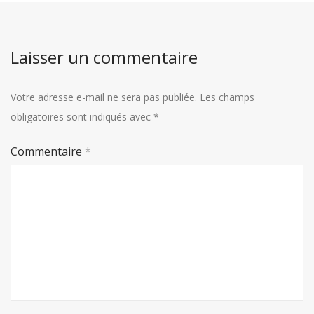
Laisser un commentaire
Votre adresse e-mail ne sera pas publiée.
Les champs
obligatoires sont indiqués avec
*
Commentaire
*