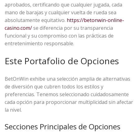
aprobados, certificando que cualquier jugada, cada
mano de barajas y cualquier vuelta de rueda sea
absolutamente equitativo.
https://betonwin-online-
casino.com/
se diferencia por su transparencia
funcional y su compromiso con las prácticas de
entretenimiento responsable.
Este Portafolio de Opciones
BetOnWin exhibe una selección amplia de alternativas
de diversión que cubren todos los estilos y
preferencias. Tenemos seleccionado cuidadosamente
cada opción para proporcionar multiplicidad sin afectar
la nivel.
Secciones Principales de Opciones