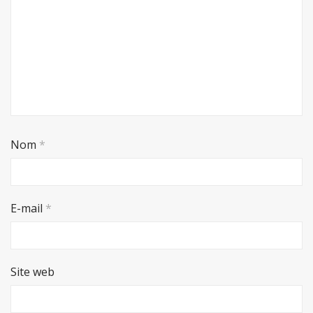
Nom
*
E-mail
*
Site web