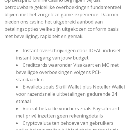
betrouwbare geldelijke overboekingen fundamenteel
blijven met het zorgeloze game-experience. Daarom
bieden ons casino het uitgebreid aanbod aan
betalingsopties welke zijn uitgekozen conform basis
met beveiliging, rapiditeit en gemak.
Instant overschrijvingen door IDEAL inclusief
instant toegang van jouw budget
Creditcards waaronder Visakaart en MC met
beveiligde overboekingen volgens PCI-
standaarden
E-wallets zoals Skrill Wallet plus Neteller Wallet
voor razendsnelle uitbetalingen gedurende 24
etmaal
Vooraf betaalde vouchers zoals Paysafecard
met privé inzetten geen rekeningdetails
Cryptovaluta ten behoeve van gebruikers