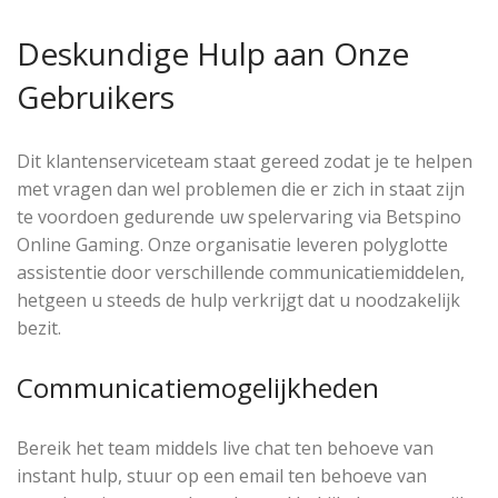
Deskundige Hulp aan Onze
Gebruikers
Dit klantenserviceteam staat gereed zodat je te helpen
met vragen dan wel problemen die er zich in staat zijn
te voordoen gedurende uw spelervaring via Betspino
Online Gaming. Onze organisatie leveren polyglotte
assistentie door verschillende communicatiemiddelen,
hetgeen u steeds de hulp verkrijgt dat u noodzakelijk
bezit.
Communicatiemogelijkheden
Bereik het team middels live chat ten behoeve van
instant hulp, stuur op een email ten behoeve van