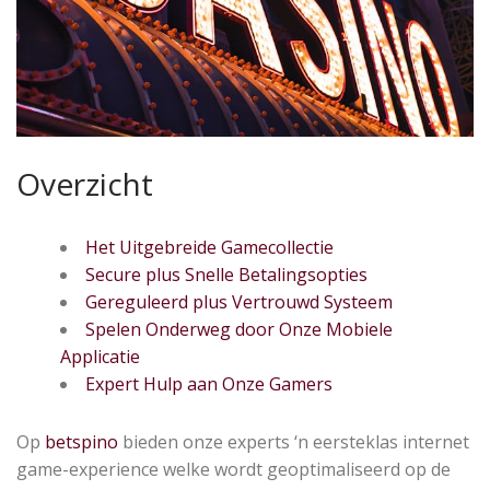
Overzicht
Het Uitgebreide Gamecollectie
Secure plus Snelle Betalingsopties
Gereguleerd plus Vertrouwd Systeem
Spelen Onderweg door Onze Mobiele
Applicatie
Expert Hulp aan Onze Gamers
Op
betspino
bieden onze experts ‘n eersteklas internet
game-experience welke wordt geoptimaliseerd op de