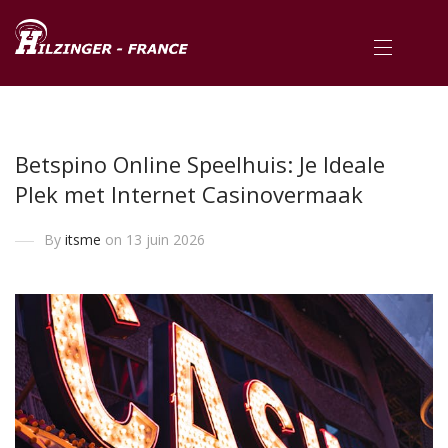
Betspino Online Speelhuis: Je Ideale
Plek met Internet Casinovermaak
By
itsme
on 13 juin 2026