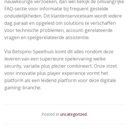
nauwkeurige verzoeken, dan wel bekijk de omvangrijke
FAQ-sectie voor informatie bij frequent gestelde
onduidelijkheden. Dit klantenserviceteam wordt iedere
dag paraat en opgeleid om solutions te verschaffen
voor technische problemen, account-gerelateerde
vragen en spelgerelateerde assistentie.
Via Betspino Speelhuis komt dit alles rondom deze
leveren van een superieure spelervaring welke
security, variatie plus plezier combineert. Onze inzet
voor innovatie plus player experience vormt het
platform als een leidend platform voor deze digitale
gaming-branche.
Posted in
uncategorized
.