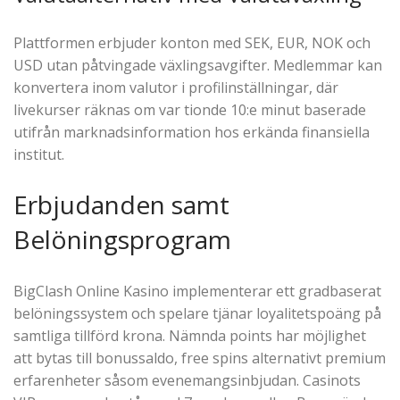
Plattformen erbjuder konton med SEK, EUR, NOK och
USD utan påtvingade växlingsavgifter. Medlemmar kan
konvertera inom valutor i profilinställningar, där
livekurser räknas om var tionde 10:e minut baserade
utifrån marknadsinformation hos erkända finansiella
institut.
Erbjudanden samt
Belöningsprogram
BigClash Online Kasino implementerar ett gradbaserat
belöningssystem och spelare tjänar loyalitetspoäng på
samtliga tillförd krona. Nämnda points har möjlighet
att bytas till bonussaldo, free spins alternativt premium
erfarenheter såsom evenemangsinbjudan. Casinots