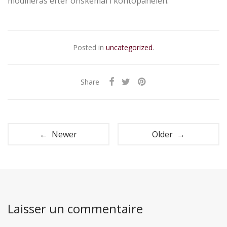
modifieras efter önskemål i kontopanelen.
Posted in
uncategorized
.
Share
← Newer
Older →
Laisser un commentaire