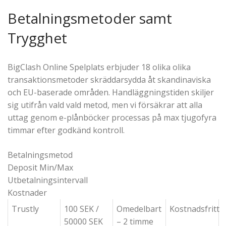
Betalningsmetoder samt
Trygghet
BigClash Online Spelplats erbjuder 18 olika olika
transaktionsmetoder skräddarsydda åt skandinaviska
och EU-baserade områden. Handläggningstiden skiljer
sig utifrån vald vald metod, men vi försäkrar att alla
uttag genom e-plånböcker processas på max tjugofyra
timmar efter godkänd kontroll.
Betalningsmetod
Deposit Min/Max
Utbetalningsintervall
Kostnader
Trustly
100 SEK /
Omedelbart
Kostnadsfritt
50000 SEK
– 2 timme