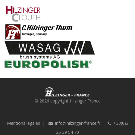
© 2026 copyright Hilzinger France
Mentions légales
|
info@hilzinger-france.fr
|
+33(0)3
25 39 54 70