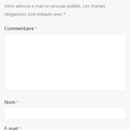
Votre adresse e-mail ne sera pas publiée.
Les champs
obligatoires sont indiqués avec
*
Commentaire
*
Nom
*
E-mail
*