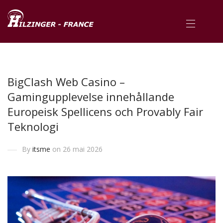
BigClash Web Casino –
Gamingupplevelse innehållande
Europeisk Spellicens och Provably Fair
Teknologi
By
itsme
on 26 mai 2026