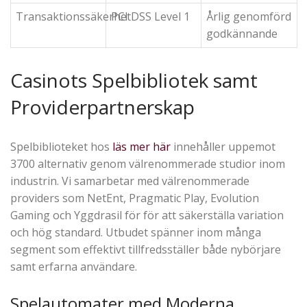
Transaktionssäkerhet
PCI DSS Level 1
Årlig genomförd
godkännande
Casinots Spelbibliotek samt
Providerpartnerskap
Spelbiblioteket hos
läs mer här
innehåller uppemot
3700 alternativ genom välrenommerade studior inom
industrin. Vi samarbetar med välrenommerade
providers som NetEnt, Pragmatic Play, Evolution
Gaming och Yggdrasil för för att säkerställa variation
och hög standard. Utbudet spänner inom många
segment som effektivt tillfredsställer både nybörjare
samt erfarna användare.
Spelautomater med Moderna