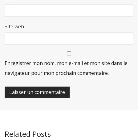
Site web
Enregistrer mon nom, mon e-mail et mon site dans le
navigateur pour mon prochain commentaire.
Related Posts