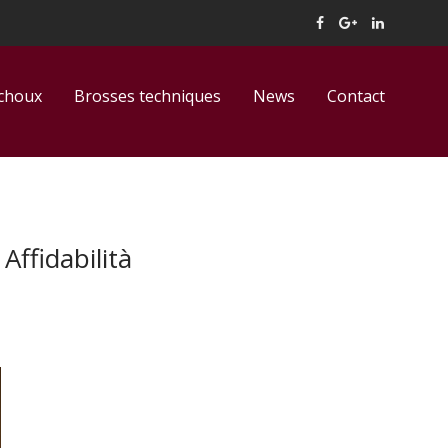
tchoux
Brosses techniques
News
Contact
Affidabilità