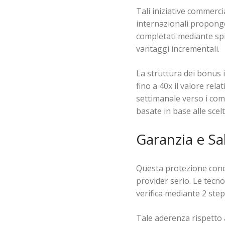
Tali iniziative commercia
internazionali propongo
completati mediante spin 
vantaggi incrementali.
La struttura dei bonus i
fino a 40x il valore rel
settimanale verso i com
basate in base alle scel
Garanzia e Sal
Questa protezione conce
provider serio. Le tecn
verifica mediante 2 step
Tale aderenza rispetto 