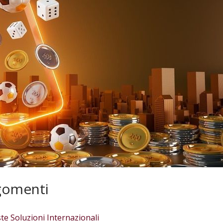
rgomenti
ste Soluzioni Internazionali