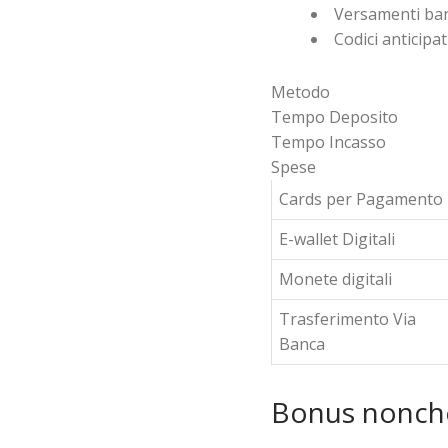
Versamenti ban
Codici anticipa
Metodo
Tempo Deposito
Tempo Incasso
Spese
Cards per Pagamento
E-wallet Digitali
Monete digitali
Trasferimento Via
Banca
Bonus nonch