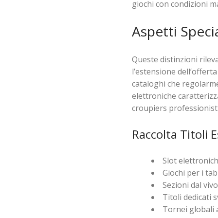
giochi con condizioni m
Aspetti Specia
Queste distinzioni rile
l’estensione dell’offert
cataloghi che regolarm
elettroniche caratteriz
croupiers professionist
Raccolta Titoli 
Slot elettronic
Giochi per i tab
Sezioni dal vi
Titoli dedicati 
Tornei globali