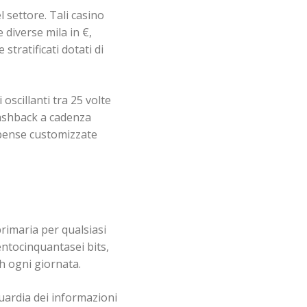
l settore. Tali casino
diverse mila in €,
stratificati dotati di
oscillanti tra 25 volte
 cashback a cadenza
ompense customizzate
rimaria per qualsiasi
entocinquantasei bits,
 h ogni giornata.
uardia dei informazioni