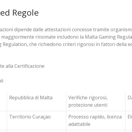
i ed Regole
erazioni dipende dalle attestazioni concesse tramite organismi
 maggiormente rinomate includono la Malta Gaming Regulat
gulation, che richiedono criteri rigorosi in fattori della e
.
 alla Certificazione
li
Repubblica di Malta
Verifiche rigorosi,
D
protezione utenti
g
Territorio Curaçao
Processo rapido, licenza
E
adattabile