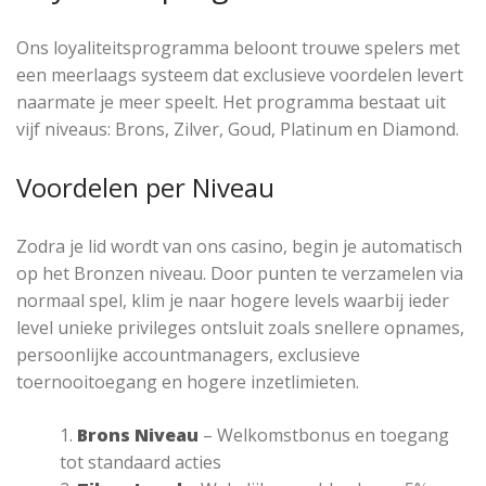
Ons loyaliteitsprogramma beloont trouwe spelers met
een meerlaags systeem dat exclusieve voordelen levert
naarmate je meer speelt. Het programma bestaat uit
vijf niveaus: Brons, Zilver, Goud, Platinum en Diamond.
Voordelen per Niveau
Zodra je lid wordt van ons casino, begin je automatisch
op het Bronzen niveau. Door punten te verzamelen via
normaal spel, klim je naar hogere levels waarbij ieder
level unieke privileges ontsluit zoals snellere opnames,
persoonlijke accountmanagers, exclusieve
toernooitoegang en hogere inzetlimieten.
Brons Niveau
– Welkomstbonus en toegang
tot standaard acties