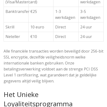
(Visa/Mastercard)
werkdagen
Banktransfer
€25
1-3
3-5
werkdagen
werkdagen
Skrill
10 euro
Direct
24 uur
Neteller
€10
Direct
24 uur
Alle financiële transacties worden beveiligd door 256-bit
SSL encryptie, dezelfde veiligheidsnorm welke
internationale banken gebruiken. Onze
betalingsverwerking voldoet aan de strenge PCI DSS
Level 1 certificering, wat garandeert dat je geldelijke
gegevens altijd veilig blijven.
Het Unieke
Loyaliteitsprogramma