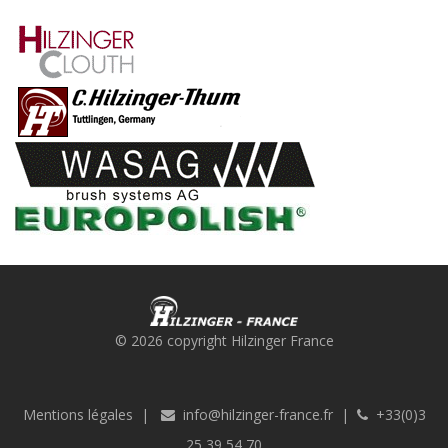
© 2026 copyright Hilzinger France
Mentions légales
|
info@hilzinger-france.fr
|
+33(0)3
25 39 54 70