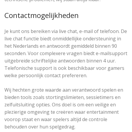
Contactmogelijkheden
Je kunt ons bereiken via live chat, e-mail of telefoon. De
live chat functie biedt onmiddellijke ondersteuning in
het Nederlands en antwoordt gemiddeld binnen 90
seconden. Voor complexere vragen biedt e-mailsupport
uitgebreide schriftelijke antwoorden binnen 4 uur.
Telefonische support is ook beschikbaar voor gamers
welke persoonlijk contact prefereren.
Wij hechten grote waarde aan verantwoord spelen en
bieden tools zoals stortingslimieten, sessietimers en
zelfuitsluiting opties. Ons doel is om een veilige en
plezierige omgeving te creëren waar entertainment
voorop staat en waar spelers altijd de controle
behouden over hun spelgedrag.