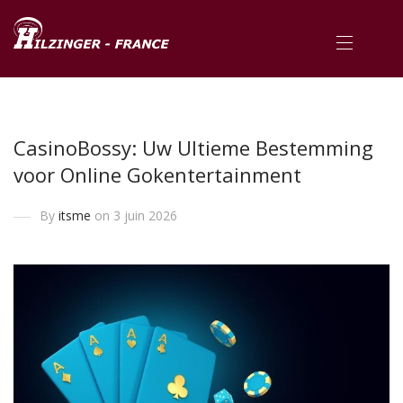
CasinoBossy: Uw Ultieme Bestemming
voor Online Gokentertainment
By
itsme
on 3 juin 2026