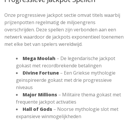
Onze progressieve jackpot sectie omvat titels waarbij
prijzenpotten regelmatig de miljoengrens
overschrijden. Deze spellen zijn verbonden aan een
netwerk waardoor de jackpots exponentieel toenemen
met elke bet van spelers wereldwijd.
Mega Moolah
– De legendarische jackpot
gokast met recordbrekende betalingen
Divine Fortune
– Een Griekse mythologie
geïnspireerde gokast met drie progressieve
niveaus
Major Millions
– Militaire thema gokast met
frequente jackpot activaties
Hall of Gods
– Noorse mythologie slot met
expansieve winmogelijkheden