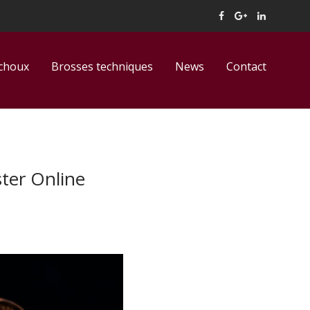
tchoux
Brosses techniques
News
Contact
ter Online