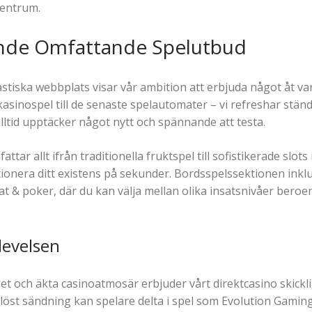
centrum.
nde Omfattande Spelutbud
astiska webbplats visar vår ambition att erbjuda något åt va
asinospel till de senaste spelautomater – vi refreshar ständi
alltid upptäcker något nytt och spännande att testa.
tar allt ifrån traditionella fruktspel till sofistikerade slot
ionera ditt existens på sekunder. Bordsspelssektionen inklu
rat & poker, där du kan välja mellan olika insatsnivåer beroen
levelsen
et och äkta casinoatmosär erbjuder vårt direktcasino skicklig
st sändning kan spelare delta i spel som Evolution Gaming