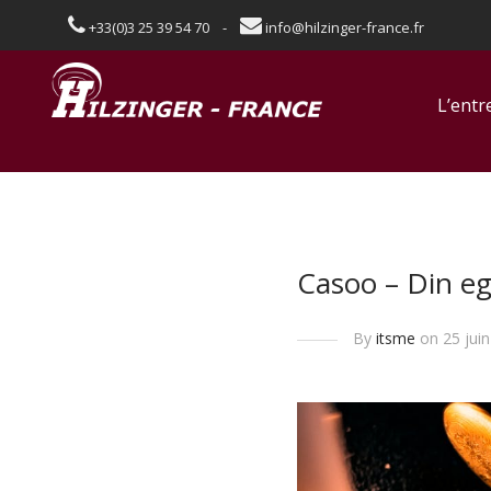
+33(0)3 25 39 54 70 -
info@hilzinger-france.fr
L’entr
Casoo – Din eg
By
itsme
on 25 juin