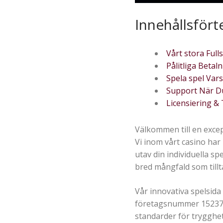
Innehållsfört
Vårt stora Ful
Pålitliga Betal
Spela spel Vars
Support När Du
Licensiering &
Välkommen till en excep
Vi inom vårt casino har u
utav din individuella s
bred mångfald som tillt
Vår innovativa spelsida 
företagsnummer 152377,
standarder för trygghet