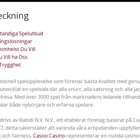
eckning
lständiga Spelutbud
ningslösningar
omhelst Du Vill
 Vill ha Oss
 Trygghet
tionell spelupplevelse som förenar bästa kvalitet med genu
tvecklat en spelsida där alla snurr, alla satsning och alla jac
pelresa. Med över 3000 spel från marknadens ledande tillhand
alar både nybörjare och erfarna spelare.
drivs av Rabidi N.V. N.V., ett etablerat företag baserat på 
 detta säkerställer att varenda våra erbjudanden uppfylle
 och fairness.
Casoo Casino
representerar en nutida casinof