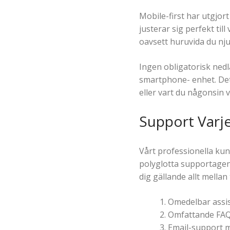
Mobile-first har utgjort
justerar sig perfekt ti
oavsett huruvida du nju
Ingen obligatorisk nedl
smartphone- enhet. Dett
eller vart du någonsin 
Support Varj
Vårt professionella kun
polyglotta supportage
dig gällande allt mellan
Omedelbar assis
Omfattande FAQ 
Email-support m