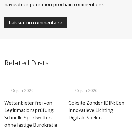
navigateur pour mon prochain commentaire.
Related Posts
26 juin 2026
26 juin 2026
Wettanbieter frei von
Goksite Zonder IDIN: Een
Legitimationsprüfung:
Innovatieve Lichting
Schnelle Sportwetten
Digitale Spelen
ohne lästige Bürokratie