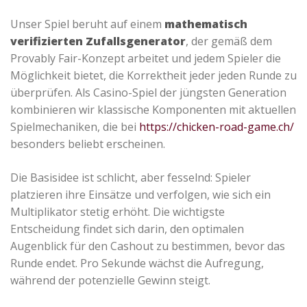
Unser Spiel beruht auf einem
mathematisch
verifizierten Zufallsgenerator
, der gemäß dem
Provably Fair-Konzept arbeitet und jedem Spieler die
Möglichkeit bietet, die Korrektheit jeder jeden Runde zu
überprüfen. Als Casino-Spiel der jüngsten Generation
kombinieren wir klassische Komponenten mit aktuellen
Spielmechaniken, die bei
https://chicken-road-game.ch/
besonders beliebt erscheinen.
Die Basisidee ist schlicht, aber fesselnd: Spieler
platzieren ihre Einsätze und verfolgen, wie sich ein
Multiplikator stetig erhöht. Die wichtigste
Entscheidung findet sich darin, den optimalen
Augenblick für den Cashout zu bestimmen, bevor das
Runde endet. Pro Sekunde wächst die Aufregung,
während der potenzielle Gewinn steigt.