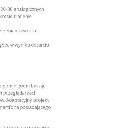
20-30 analogicznych
esie trafienie
erzeniami zwrotu –
gów, w wyniku dotarciu
z pominięciem bacząc
m przeglądarkach
. Adaptacyjny projekt
 smartfona posiadającego