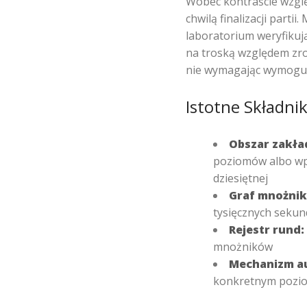
Wobec kontraście wzgl
chwilą finalizacji part
laboratorium weryfikuj
na troską względem zro
nie wymagając wymogu 
Istotne Składnik
Obszar zakła
poziomów albo wpr
dziesiętnej
Graf mnożnik
tysięcznych sekun
Rejestr rund:
mnożników
Mechanizm au
konkretnym poziom