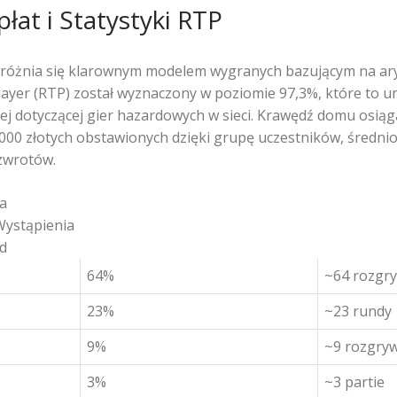
łat i Statystyki RTP
yróżnia się klarownym modelem wygranych bazującym na ar
Player (RTP) został wyznaczony w poziomie 97,3%, które to 
j dotyczącej gier hazardowych w sieci. Krawędź domu osiąga
000 złotych obstawionych dzięki grupę uczestników, średnio
zwrotów.
a
ystąpienia
d
64%
~64 rozgry
23%
~23 rundy
9%
~9 rozgry
3%
~3 partie