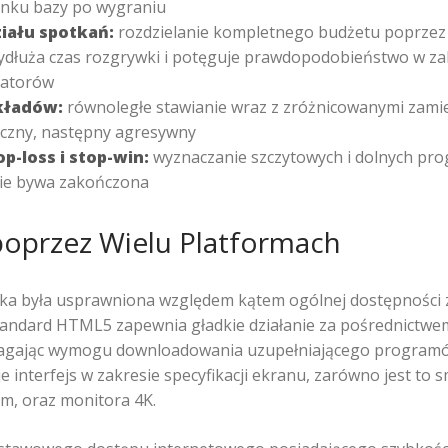
nku bazy po wygraniu
iału spotkań:
rozdzielanie kompletnego budżetu poprzez 
dłuża czas rozgrywki i potęguje prawdopodobieństwo w zakr
katorów
kładów:
równoległe stawianie wraz z zróżnicowanymi zami
eczny, następny agresywny
p-loss i stop-win:
wyznaczanie szczytowych i dolnych pro
ie bywa zakończona
poprzez Wielu Platformach
ka była usprawniona względem kątem ogólnej dostępności 
tandard HTML5 zapewnia gładkie działanie za pośrednictwe
agając wymogu downloadowania uzupełniającego programów
 interfejs w zakresie specyfikacji ekranu, zarówno jest to
m, oraz monitora 4K.