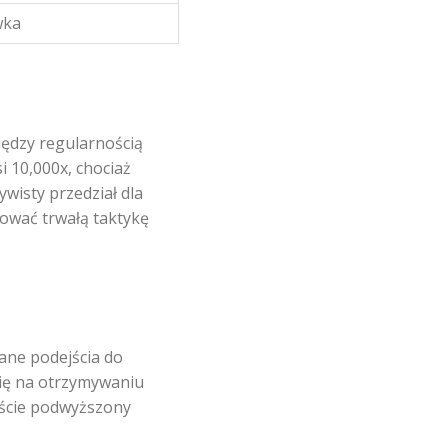
wka
ędzy regularnością
 10,000x, chociaż
ywisty przedział dla
dować trwałą taktykę
ane podejścia do
 się na otrzymywaniu
jście podwyższony