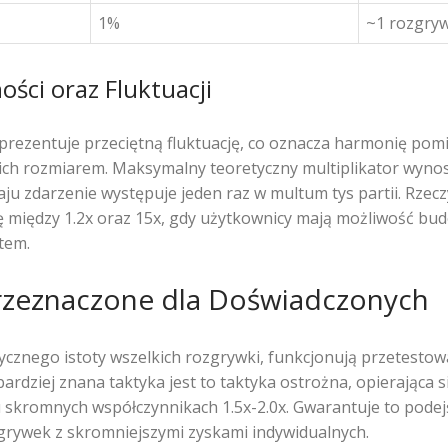
1%
~1 rozgry
ści oraz Fluktuacji
rezentuje przeciętną fluktuację, co oznacza harmonię pomi
ich rozmiarem. Maksymalny teoretyczny multiplikator wynosi
aju zdarzenie występuje jeden raz w multum tys partii. Rzecz
się między 1.2x oraz 15x, gdy użytkownicy mają możliwość bu
tem.
przeznaczone dla Doświadczonych
ycznego istoty wszelkich rozgrywki, funkcjonują przetestow
bardziej znana taktyka jest to taktyka ostrożna, opierająca
 skromnych współczynnikach 1.5x-2.0x. Gwarantuje to pode
rywek z skromniejszymi zyskami indywidualnych.