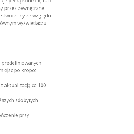
je pełną kontrolę nad
any przez zewnętrzne
ł stworzony ze względu
głównym wyświetlaczu
 predefiniowanych
miejsc po kropce
 aktualizacją co 100
ższych zdobytych
ńczenie przy