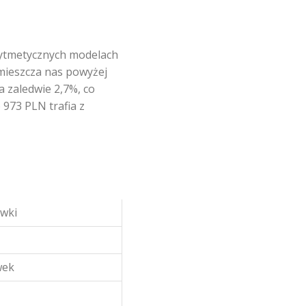
ytmetycznych modelach
umieszcza nas powyżej
 zaledwie 2,7%, co
 973 PLN trafia z
wki
wek