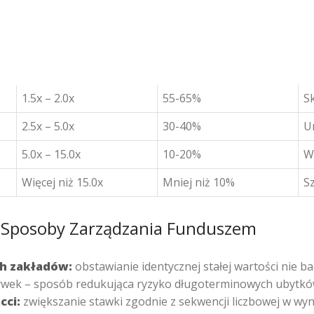
1.5x – 2.0x
55-65%
S
2.5x – 5.0x
30-40%
U
5.0x – 15.0x
10-20%
Wy
Więcej niż 15.0x
Mniej niż 10%
S
Sposoby Zarządzania Funduszem
h zakładów:
obstawianie identycznej stałej wartości nie b
ywek – sposób redukująca ryzyko długoterminowych ubytk
cci:
zwiększanie stawki zgodnie z sekwencji liczbowej w wyn