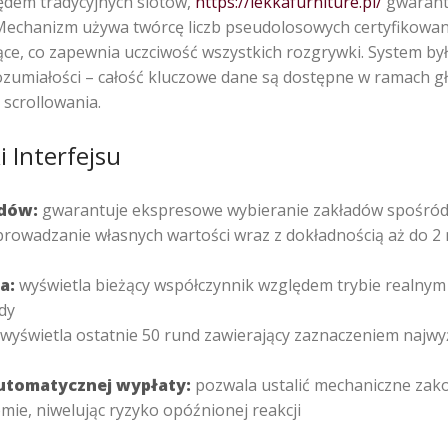
ędem tradycyjnych slotów,
https://lekkafurniture.pl/
gwarantu
ii. Mechanizm używa twórcę liczb pseudolosowych certyfikow
ące, co zapewnia uczciwość wszystkich rozgrywki. System by
zumiałości – całość kluczowe dane są dostępne w ramach 
scrollowania.
i Interfejsu
dów:
gwarantuje ekspresowe wybieranie zakładów spośród
owadzanie własnych wartości wraz z dokładnością aż do 2 
a:
wyświetla bieżący współczynnik względem trybie realnym z
dy
wyświetla ostatnie 50 rund zawierający zaznaczeniem najwy
tomatycznej wypłaty:
pozwala ustalić mechaniczne zako
ie, niwelując ryzyko opóźnionej reakcji