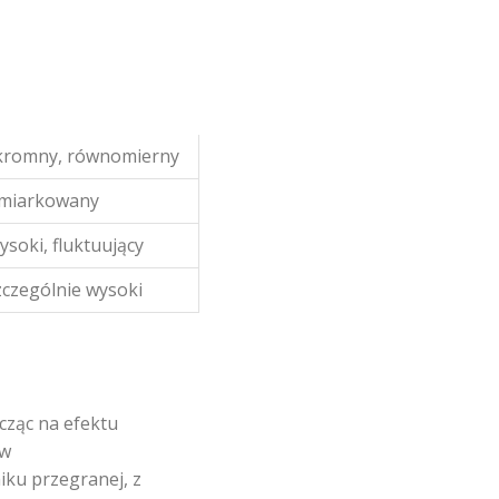
kromny, równomierny
miarkowany
soki, fluktuujący
zczególnie wysoki
acząc na efektu
ów
iku przegranej, z