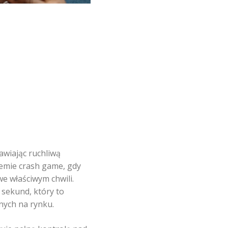
wiając ruchliwą
temie crash game, gdy
e właściwym chwili.
sekund, który to
nych na rynku.