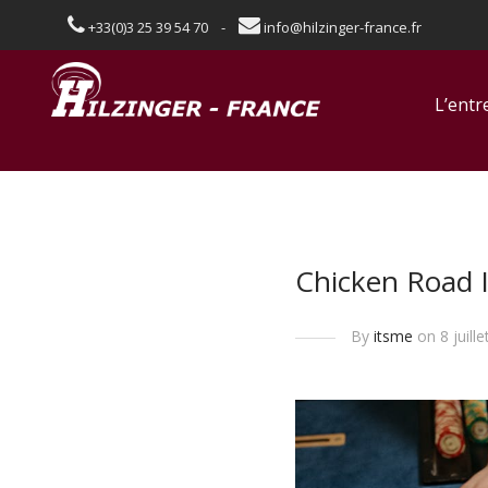
+33(0)3 25 39 54 70 -
info@hilzinger-france.fr
L’entr
Chicken Road I
By
itsme
on 8 juille