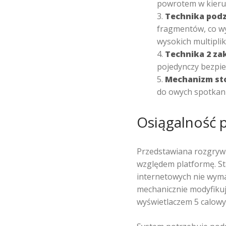
powrotem w kieru
Technika podz
fragmentów, co wy
wysokich multipli
Technika 2 za
pojedynczy bezpi
Mechanizm sto
do owych spotkan
Osiągalność 
Przedstawiana rozgryw
względem platformę. S
internetowych nie wym
mechanicznie modyfikuje
wyświetlaczem 5 calowy