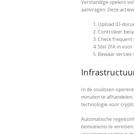
Verstandige spelers vol
aanvragen. Deze actiev
Upload ID-docum
Controleer beta
Check frequent o
Stel 2FA in voor
Bewaar versies 
Infrastructu
In de coulissen opere
minuten te afhandelen. 
technologie voor crypto
Automatische regelconf
bemoeienis te vereisen.
vooralsnog continue men