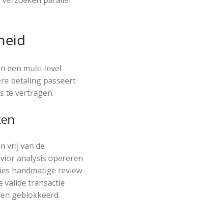
heid
n een multi-level
re betaling passeert
s te vertragen.
ken
 vrij van de
vior analysis opereren
aties handmatige review
 valide transactie
rden geblokkeerd.