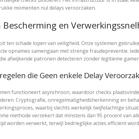
rukke momenten nul delays veroorzaken.
n Bescherming en Verwerkingssnel
it ten schade lopen van veiligheid. Onze systemen gebruike
ecte opnames samengaan met strenge fraudepreventie. Iede
 die afwijkende patronen detecteren zonder legitieme gamer
regelen die Geen enkele Delay Veroorza
emen functioneert asynchroon, waardoor checks plaatsvinden
nderen. Cryptografie, onregelmatigheidsherkenning en beha
rkingsproces, waarbij slechts werkelijk twijfelachtige situ
imme methode verzekert dat minstens dan 95 procent van alle
ijd worden verwerkt, terwijl bedrieglijke acties efficiënt wo