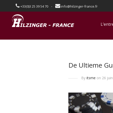
+33(0)3 25 39 54 70 -
info@hilzinger-france.fr
L’entr
De Ultieme Gu
By
itsme
on 26 juin