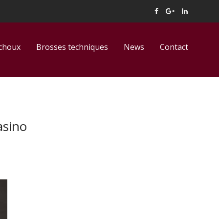
tchoux
Brosses techniques
News
Contact
asino