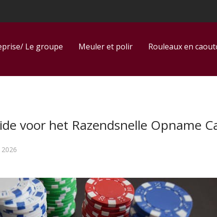
eprise/ Le groupe
Meuler et polir
Rouleaux en caou
ide voor het Razendsnelle Opname C
 2026