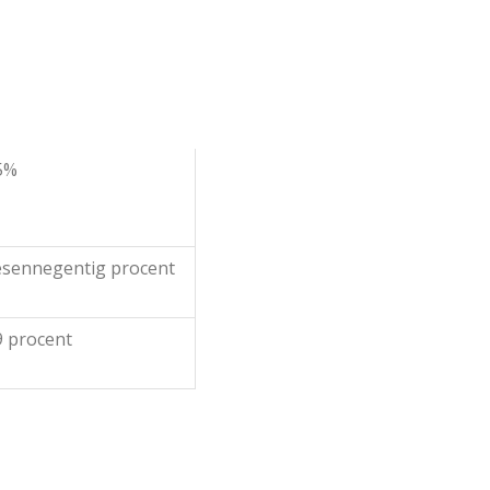
5%
esennegentig procent
9 procent