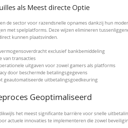
uilles als Meest directe Optie
sen de sector voor razendsnelle opnames dankzij hun moder
en met spelplatforms. Deze wijzen elimineren tussenliggende
direct kunnen plaatsvinden.
vermogensoverdracht exclusief bankbemiddeling
e van transacties
erationele uitgaven voor zowel gamers als platforms
vacy door beschermde betalingsgegevens
ot geautomatiseerde uitbetalingsgoedkeuring
ieproces Geoptimaliseerd
 dikwijls het meest significante barrière voor snelle uitbeta
oor actuele innovaties te implementeren die zowel beveilig
.