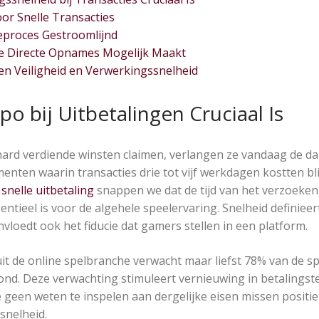
oor Snelle Transacties
ieproces Gestroomlijnd
e Directe Opnames Mogelijk Maakt
n Veiligheid en Verwerkingssnelheid
 bij Uitbetalingen Cruciaal Is
ard verdiende winsten claimen, verlangen ze vandaag de da
ten waarin transacties drie tot vijf werkdagen kostten blijv
 snelle uitbetaling
snappen we dat de tijd van het verzoeke
entieel is voor de algehele speelervaring. Snelheid definieert
vloedt ook het fiducie dat gamers stellen in een platform.
uit de online spelbranche verwacht maar liefst 78% van de 
ond. Deze verwachting stimuleert vernieuwing in betalings
e geen weten te inspelen aan dergelijke eisen missen positie 
snelheid.