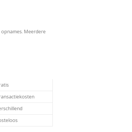
an opnames. Meerdere
atis
ransactiekosten
rschillend
osteloos