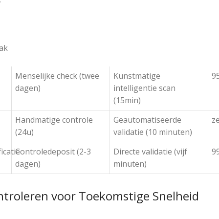
ak
Menselijke check (twee
Kunstmatige
9
dagen)
intelligentie scan
(15min)
Handmatige controle
Geautomatiseerde
z
(24u)
validatie (10 minuten)
icatie
Controledeposit (2-3
Directe validatie (vijf
9
dagen)
minuten)
ntroleren voor Toekomstige Snelheid