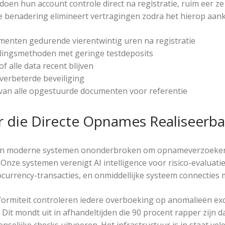
doen hun account controle direct na registratie, ruim eer ze
e benadering elimineert vertragingen zodra het hierop aan
enten gedurende vierentwintig uren na registratie
lingsmethoden met geringe testdeposits
f alle data recent blijven
 verbeterde beveiliging
van alle opgestuurde documenten voor referentie
ur die Directe Opnames Realiseerb
ren moderne systemen ononderbroken om opnameverzoeken
Onze systemen verenigt AI intelligence voor risico-evaluatie
currency-transacties, en onmiddellijke systeem connecties 
ormiteit controleren iedere overboeking op anomalieën ex
 Dit mondt uit in afhandeltijden die 90 procent rapper zijn d
selijke checks uitvoeren. Het infrastructuur is in staat vel