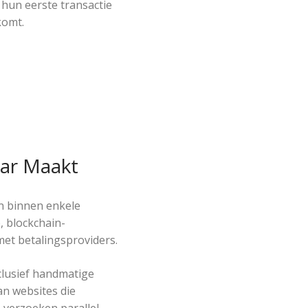
 hun eerste transactie
komt.
aar Maakt
 binnen enkele
, blockchain-
met betalingsproviders.
clusief handmatige
an websites die
e verzoeken parallel