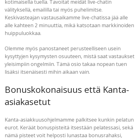
kotimaisella tuella. Tavoitat meidät live-chatin
välityksellä, emaililla tai myös puhelimitse.
Keskivasteajan vastausaikamme live-chatissa jää alle
alle kahteen 2 minuuttia, mikä katsotaan markkinoiden
huippuluokkaa.
Olemme myös panostaneet perusteelliseen usein
kysyttyjen kysymysten osuuteen, mistä saat vastaukset
yleisimpiin ongelmiin. Tämä osio takaa nopean tuen
lisäksi itsenäisesti mihin aikaan vain.
Bonuskokonaisuus että Kanta-
asiakasetut
Kanta-asiakkuusohjelmamme palkitsee kunkin pelatun
eurot. Keräät bonuspisteitä itsestään pelatessasi, sekä
nämä pisteet voit helposti lunastaa bonusrahaksi,