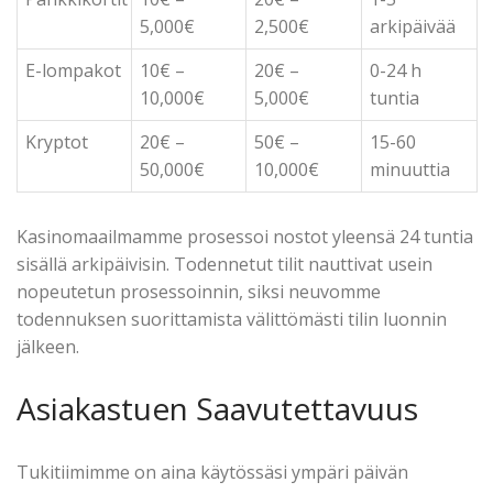
5,000€
2,500€
arkipäivää
E-lompakot
10€ –
20€ –
0-24 h
10,000€
5,000€
tuntia
Kryptot
20€ –
50€ –
15-60
50,000€
10,000€
minuuttia
Kasinomaailmamme prosessoi nostot yleensä 24 tuntia
sisällä arkipäivisin. Todennetut tilit nauttivat usein
nopeutetun prosessoinnin, siksi neuvomme
todennuksen suorittamista välittömästi tilin luonnin
jälkeen.
Asiakastuen Saavutettavuus
Tukitiimimme on aina käytössäsi ympäri päivän