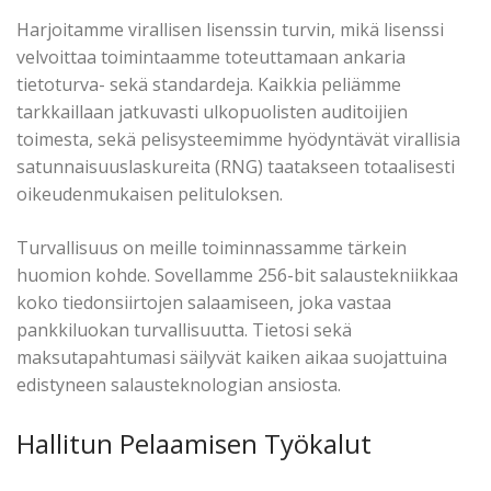
Harjoitamme virallisen lisenssin turvin, mikä lisenssi
velvoittaa toimintaamme toteuttamaan ankaria
tietoturva- sekä standardeja. Kaikkia peliämme
tarkkaillaan jatkuvasti ulkopuolisten auditoijien
toimesta, sekä pelisysteemimme hyödyntävät virallisia
satunnaisuuslaskureita (RNG) taatakseen totaalisesti
oikeudenmukaisen pelituloksen.
Turvallisuus on meille toiminnassamme tärkein
huomion kohde. Sovellamme 256-bit salaustekniikkaa
koko tiedonsiirtojen salaamiseen, joka vastaa
pankkiluokan turvallisuutta. Tietosi sekä
maksutapahtumasi säilyvät kaiken aikaa suojattuina
edistyneen salausteknologian ansiosta.
Hallitun Pelaamisen Työkalut