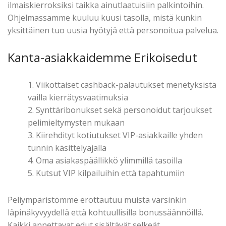
ilmaiskierroksiksi taikka ainutlaatuisiin palkintoihin.
Ohjelmassamme kuuluu kuusi tasolla, mistä kunkin
yksittäinen tuo uusia hyötyjä että personoitua palvelua.
Kanta-asiakkaidemme Erikoisedut
Viikottaiset cashback-palautukset menetyksistä
vailla kierrätysvaatimuksia
Synttäribonukset sekä personoidut tarjoukset
pelimieltymysten mukaan
Kiirehdityt kotiutukset VIP-asiakkaille yhden
tunnin käsittelyajalla
Oma asiakaspäällikkö ylimmillä tasoilla
Kutsut VIP kilpailuihin että tapahtumiin
Peliympäristömme erottautuu muista varsinkin
läpinäkyvyydellä että kohtuullisilla bonussäännöillä.
Kaikki annettavat edut sisältävät selkeät