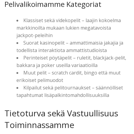
Pelivalikoimamme Kategoriat
Klassiset sekä videkopelit – laajin kokoelma
markkinoilta mukaan lukien megatavoista
jackpot-peleihin
Suorat kasinopelit – ammattimaisia jakajia ja
todellista interaktiota ammattistudioista
Perinteiset pöytäpelit – ruletit, blackjack-pelit,
bakkara ja poker useilla variaatioilla
Muut pelit – scratch cardit, bingo että muut
erikoiset pelimuodot
Kilpailut sekä pelitournaukset – säännölliset
tapahtumat lisäpalkintomahdollisuuksilla
Tietoturva sekä Vastuullisuus
Toiminnassamme