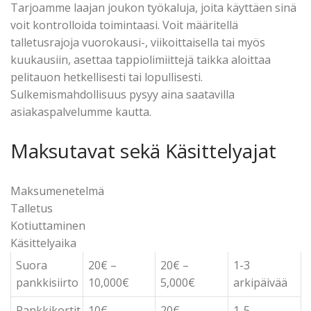
Tarjoamme laajan joukon työkaluja, joita käyttäen sinä
voit kontrolloida toimintaasi. Voit määritellä
talletusrajoja vuorokausi-, viikoittaisella tai myös
kuukausiin, asettaa tappiolimiittejä taikka aloittaa
pelitauon hetkellisesti tai lopullisesti.
Sulkemismahdollisuus pysyy aina saatavilla
asiakaspalvelumme kautta.
Maksutavat sekä Käsittelyajat
Maksumenetelmä
Talletus
Kotiuttaminen
Käsittelyaika
Suora
20€ –
20€ –
1-3
pankkisiirto
10,000€
5,000€
arkipäivää
Pankkikortit
10€ –
20€ –
1-5