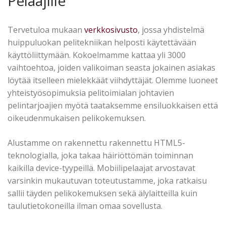
Pelaajille
Tervetuloa mukaan
verkkosivusto
, jossa yhdistelmä
huippuluokan pelitekniikan helposti käytettävään
käyttöliittymään. Kokoelmamme kattaa yli 3000
vaihtoehtoa, joiden valikoiman seasta jokainen asiakas
löytää itselleen mielekkäät viihdyttäjät. Olemme luoneet
yhteistyösopimuksia pelitoimialan johtavien
pelintarjoajien myötä taataksemme ensiluokkaisen että
oikeudenmukaisen pelikokemuksen.
Alustamme on rakennettu rakennettu HTML5-
teknologialla, joka takaa häiriöttömän toiminnan
kaikilla device-tyypeillä. Mobiilipelaajat arvostavat
varsinkin mukautuvan toteutustamme, joka ratkaisu
sallii täyden pelikokemuksen sekä älylaitteilla kuin
taulutietokoneilla ilman omaa sovellusta.