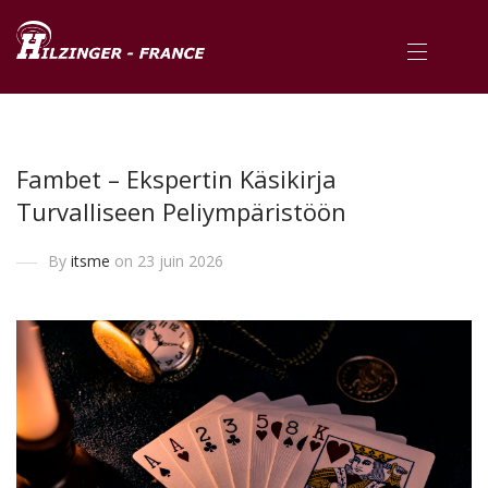
Fambet – Ekspertin Käsikirja
Turvalliseen Peliympäristöön
By
itsme
on 23 juin 2026