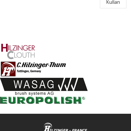
Kullan