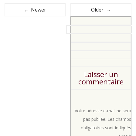
← Newer
Older →
Laisser un
commentaire
Votre adresse e-mail ne sera
pas publiée.
Les champs
obligatoires sont indiqués