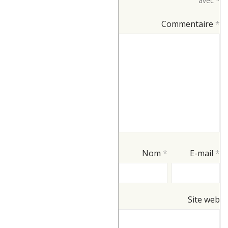
avec
*
Commentaire
*
Nom
*
E-mail
*
Site web