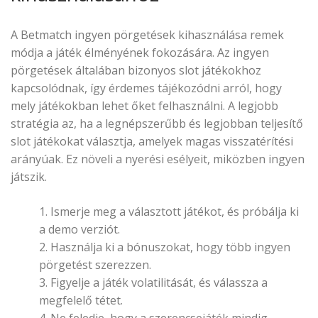
A Betmatch ingyen pörgetések kihasználása remek
módja a játék élményének fokozására. Az ingyen
pörgetések általában bizonyos slot játékokhoz
kapcsolódnak, így érdemes tájékozódni arról, hogy
mely játékokban lehet őket felhasználni. A legjobb
stratégia az, ha a legnépszerűbb és legjobban teljesítő
slot játékokat választja, amelyek magas visszatérítési
arányúak. Ez növeli a nyerési esélyeit, miközben ingyen
játszik.
Ismerje meg a választott játékot, és próbálja ki
a demo verziót.
Használja ki a bónuszokat, hogy több ingyen
pörgetést szerezzen.
Figyelje a játék volatilitását, és válassza a
megfelelő tétet.
Ne feledje, hogy a szerencsejáték mindig