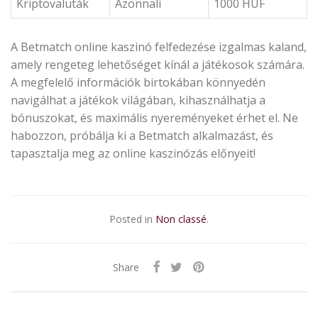
Kriptovaluták
Azonnali
1000 HUF
A Betmatch online kaszinó felfedezése izgalmas kaland,
amely rengeteg lehetőséget kínál a játékosok számára.
A megfelelő információk birtokában könnyedén
navigálhat a játékok világában, kihasználhatja a
bónuszokat, és maximális nyereményeket érhet el. Ne
habozzon, próbálja ki a Betmatch alkalmazást, és
tapasztalja meg az online kaszinózás előnyeit!
Posted in
Non classé
.
Share