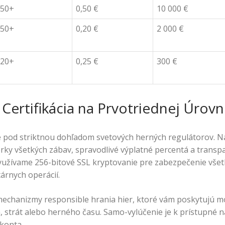
50+
0,50 €
10 000 €
50+
0,20 €
2 000 €
20+
0,25 €
300 €
Certifikácia na Prvotriednej Úrovn
e pod striktnou dohľadom svetových herných regulátorov. Na
erky všetkých zábav, spravodlivé výplatné percentá a trans
yužívame 256-bitové SSL kryptovanie pre zabezpečenie vše
tárnych operácií.
echanizmy responsible hrania hier, ktoré vám poskytujú mo
 strát alebo herného času. Samo-vylúčenie je k prístupné n
 konta.