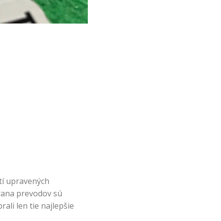
tí upravených
rana prevodov sú
li len tie najlepšie