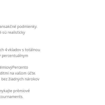
ransakčné podmienky.
sú realisticky
h 4 vkladov s totálnou
ý percentuálnym
rémiovýPercento
ditmi na vašom účte.
ň bez žiadnych nárokov
mykajte prémiové
 tournaments.