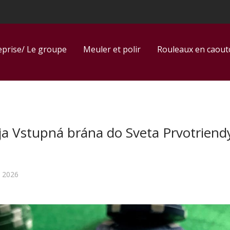
eprise/ Le groupe
Meuler et polir
Rouleaux en caou
ja Vstupná brána do Sveta Prvotriend
 2026