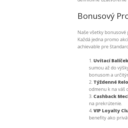
Bonusový Pr
Naše všetky bonusové 
Každá jedna promo akcia
achievable pre štandar
Uvítací Balíč
sumou až do výšk
bonusom a určitý
Týždenné Relo
odmenu k na váš d
Cashback Mec
na prekrútenie.
VIP Loyalty Cl
benefity ako privá