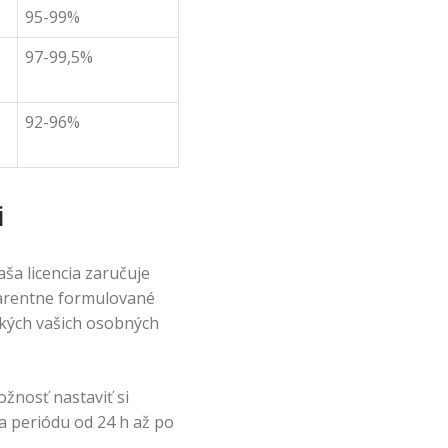
95-99%
97-99,5%
92-96%
i
ša licencia zaručuje
parentne formulované
tkých vašich osobných
žnosť nastaviť si
a periódu od 24 h až po