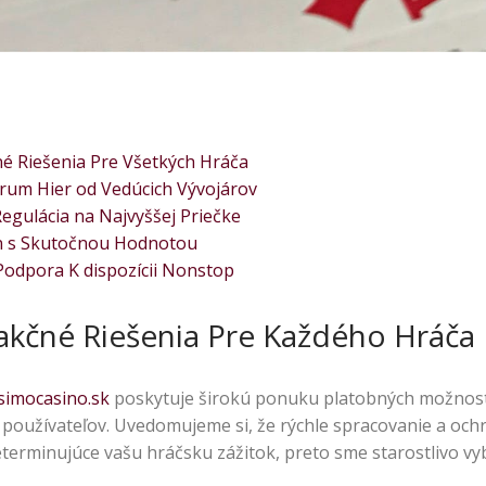
é Riešenia Pre Všetkých Hráča
rum Hier od Vedúcich Vývojárov
egulácia na Najvyššej Priečke
án s Skutočnou Hodnotou
Podpora K dispozícii Nonstop
akčné Riešenia Pre Každého Hráča
simocasino.sk
poskytuje širokú ponuku platobných možnos
používateľov. Uvedomujeme si, že rýchle spracovanie a och
erminujúce vašu hráčsku zážitok, preto sme starostlivo vybra