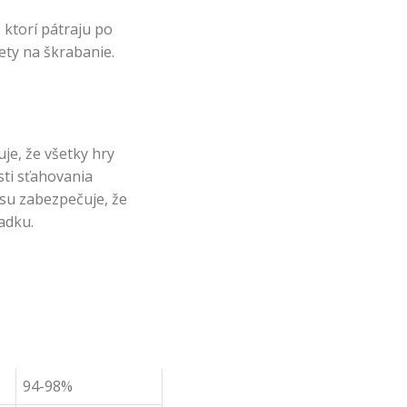
 ktorí pátraju po
ety na škrabanie.
je, že všetky hry
ti sťahovania
su zabezpečuje, že
adku.
94-98%