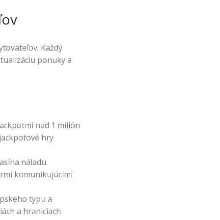
ľov
tovateľov. Každý
tualizáciu ponuky a
jackpotmi nad 1 milión
 jackpotové hry
asína náladu
érmi komunikujúcimi
ópskeho typu a
iách a hraniciach