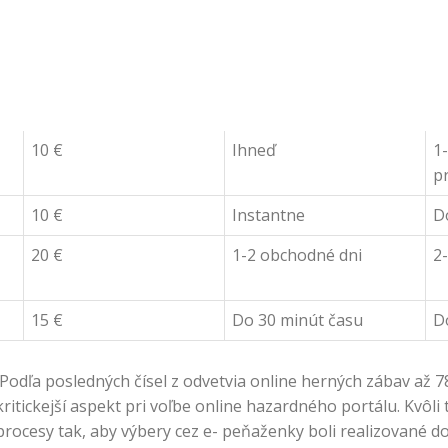
10 €
Ihneď
1
p
10 €
Instantne
D
20 €
1-2 obchodné dni
2
15 €
Do 30 minút času
D
Podľa posledných čísel z odvetvia online herných zábav až 
kritickejší aspekt pri voľbe online hazardného portálu. Kvô
 procesy tak, aby výbery cez e- peňaženky boli realizované do