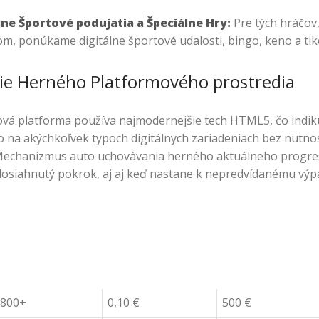
ine Športové podujatia a Špeciálne Hry:
Pre tých hráčov,
m, ponúkame digitálne športové udalosti, bingo, keno a tik
ie Herného Platformového prostredia
vá platforma používa najmodernejšie tech HTML5, čo indiku
na akýchkoľvek typoch digitálnych zariadeniach bez nutnos
 Mechanizmus auto uchovávania herného aktuálneho progre
 dosiahnutý pokrok, aj aj keď nastane k nepredvídanému výp
800+
0,10 €
500 €