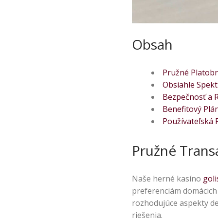
Obsah
Pružné Platobn
Obsiahle Spekt
Bezpečnosť a R
Benefitový Pl
Používateľská 
Pružné Trans
Naše herné kasíno
goli
preferenciám domácich 
rozhodujúce aspekty det
riešenia.