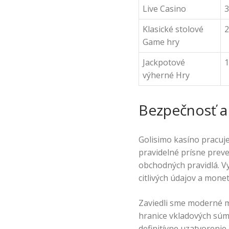
Live Casino
3
Klasické stolové
2
Game hry
Jackpotové
1
výherné Hry
Bezpečnosť a 
Golisimo kasíno pracuj
pravidelné prísne prev
obchodných pravidlá. V
citlivých údajov a mone
Zaviedli sme moderné m
hranice vkladových súm,
definitívne uzatvorenie