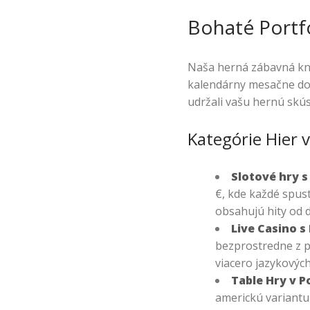
Bohaté Portf
Naša herná zábavná kni
kalendárny mesačne dop
udržali vašu hernú skús
Kategórie Hier
Slotové hry 
€, kde každé spust
obsahujú hity od 
Live Casino s
bezprostredne z p
viacero jazykových
Table Hry v P
americkú variantu 