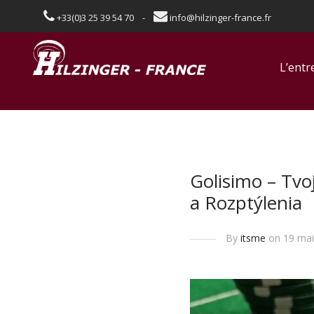
+33(0)3 25 39 54 70 -
info@hilzinger-france.fr
L’entr
Golisimo – Tvo
a Rozptýlenia
By
itsme
on 19 mai