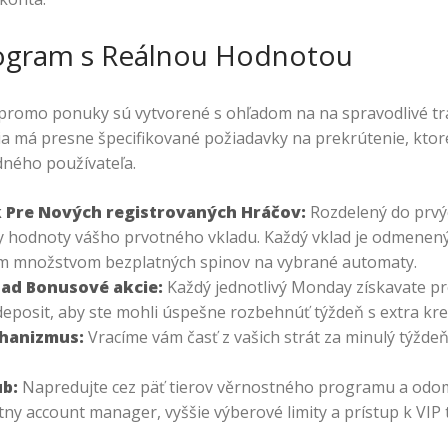
ogram s Reálnou Hodnotou
promo ponuky sú vytvorené s ohľadom na na spravodlivé t
 má presne špecifikované požiadavky na prekrútenie, ktoré 
dného používateľa.
ek Pre Nových registrovaných Hráčov:
Rozdelený do prvýc
y hodnoty vášho prvotného vkladu. Každý vklad je odmenen
m množstvom bezplatných spinov na vybrané automaty.
ad Bonusové akcie:
Každý jednotlivý Monday získavate p
eposit, aby ste mohli úspešne rozbehnúť týždeň s extra kre
hanizmus:
Vracíme vám časť z vašich strát za minulý týžde
ub:
Napredujte cez päť tierov věrnostného programu a odo
tny account manager, vyššie výberové limity a prístup k VIP