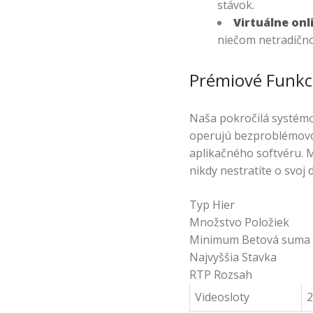
stávok.
Virtuálne onl
niečom netradično
Prémiové Funkc
Naša pokročilá systémo
operujú bezproblémovo 
aplikačného softvéru.
nikdy nestratíte o svoj
Typ Hier
Množstvo Položiek
Minimum Betová suma
Najvyššia Stavka
RTP Rozsah
Videosloty
2