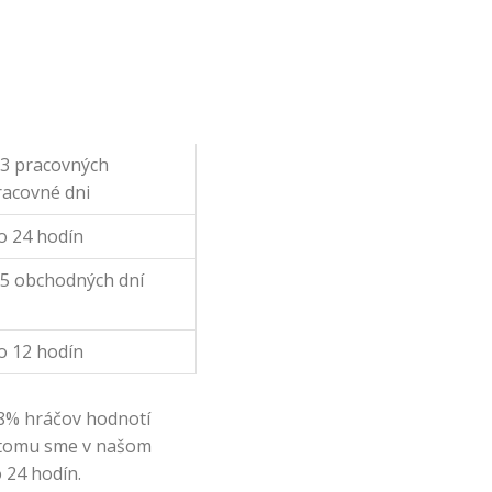
-3 pracovných
racovné dni
o 24 hodín
-5 obchodných dní
o 12 hodín
78% hráčov hodnotí
li tomu sme v našom
 24 hodín.