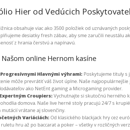
ólio Hier od Vedúcich Poskytovate
žnica obsahuje viac ako 3500 položiek od uznávaných posky
lňujeme desiatky fresh zábav, aby sme zaručili neustálu ak
enosť z hrania čerstvú a napínavú.
 v Našom online Hernom kasíne
s Progresívnymi Hlavnými výhrami:
Poskytujeme tituly s 
enie môže prevrátiť váš život úplne. Naše najpopulárnejšie
dodávateľov ako NetEnt gaming a Microgaming provider.
 Expertným Croupiers:
Vychutnajte si skutočnú herného k
ohodlia domova. Naše live herné stoly pracujú 24/7 s krupi
 mutácií vrátane aj slovenčiny.
očetných Variáciách:
Od klasického blackjack hry cez eur
ruletu hru až po baccarat a poker – všetky v rozličných verz