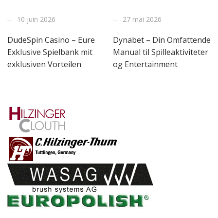
10 juin 2026
27 mai 2026
DudeSpin Casino – Eure
Dynabet – Din Omfattende
Exklusive Spielbank mit
Manual til Spilleaktiviteter
exklusiven Vorteilen
og Entertainment