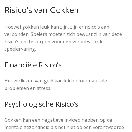
Risico’s van Gokken
Hoewel gokken leuk kan zijn, zijn er risico’s aan
verbonden. Spelers moeten zich bewust zijn van deze
risico’s om te zorgen voor een verantwoorde
speelervaring.
Financiële Risico’s
Het verliezen van geld kan leiden tot financiële
problemen en stress.
Psychologische Risico’s
Gokken kan een negatieve invloed hebben op de
mentale gezondheid als het niet op een verantwoorde