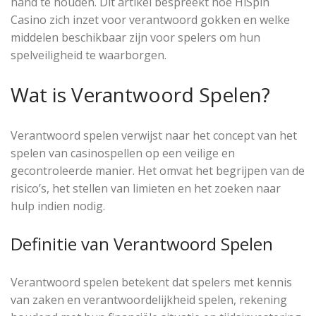
hand te houden. Dit artikel bespreekt hoe HiSpin
Casino zich inzet voor verantwoord gokken en welke
middelen beschikbaar zijn voor spelers om hun
spelveiligheid te waarborgen.
Wat is Verantwoord Spelen?
Verantwoord spelen verwijst naar het concept van het
spelen van casinospellen op een veilige en
gecontroleerde manier. Het omvat het begrijpen van de
risico’s, het stellen van limieten en het zoeken naar
hulp indien nodig.
Definitie van Verantwoord Spelen
Verantwoord spelen betekent dat spelers met kennis
van zaken en verantwoordelijkheid spelen, rekening