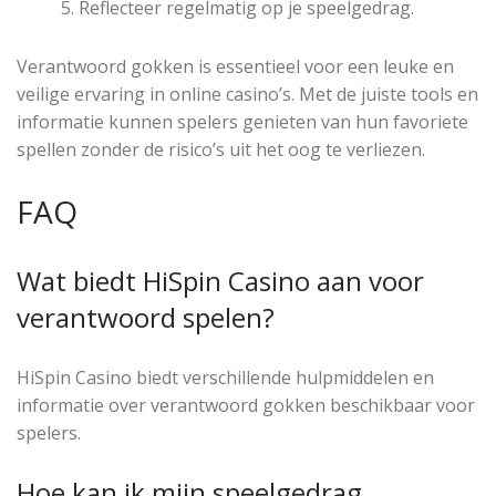
Reflecteer regelmatig op je speelgedrag.
Verantwoord gokken is essentieel voor een leuke en
veilige ervaring in online casino’s. Met de juiste tools en
informatie kunnen spelers genieten van hun favoriete
spellen zonder de risico’s uit het oog te verliezen.
FAQ
Wat biedt HiSpin Casino aan voor
verantwoord spelen?
HiSpin Casino biedt verschillende hulpmiddelen en
informatie over verantwoord gokken beschikbaar voor
spelers.
Hoe kan ik mijn speelgedrag