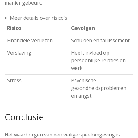
manier gebeurt.
Meer details over risico’s
Risico
Gevolgen
Financiële Verliezen
Schulden en faillissement.
Verslaving
Heeft invloed op
persoonlijke relaties en
werk.
Stress
Psychische
gezondheidsproblemen
en angst.
Conclusie
Het waarborgen van een veilige speelomgeving is