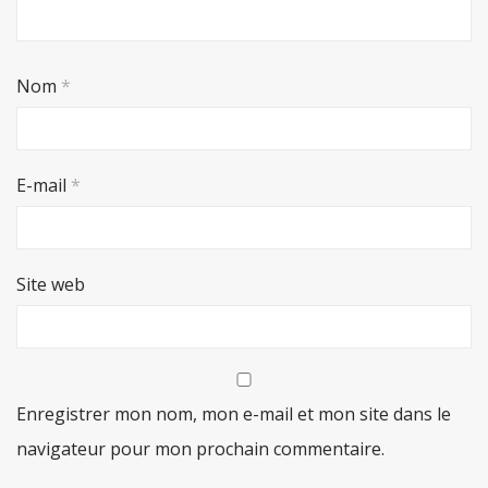
Nom
*
E-mail
*
Site web
Enregistrer mon nom, mon e-mail et mon site dans le
navigateur pour mon prochain commentaire.