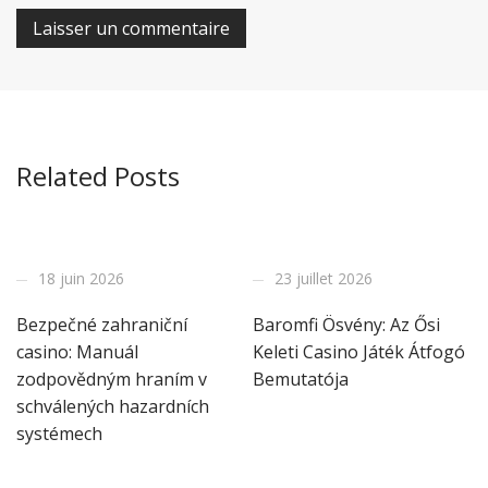
Related Posts
18 juin 2026
23 juillet 2026
Bezpečné zahraniční
Baromfi Ösvény: Az Ősi
casino: Manuál
Keleti Casino Játék Átfogó
zodpovědným hraním v
Bemutatója
schválených hazardních
systémech