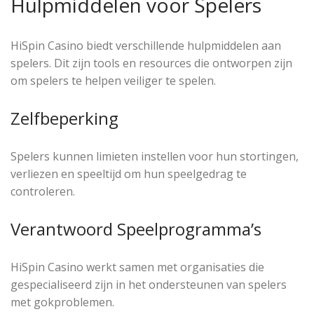
Hulpmiddelen voor Spelers
HiSpin Casino biedt verschillende hulpmiddelen aan
spelers. Dit zijn tools en resources die ontworpen zijn
om spelers te helpen veiliger te spelen.
Zelfbeperking
Spelers kunnen limieten instellen voor hun stortingen,
verliezen en speeltijd om hun speelgedrag te
controleren.
Verantwoord Speelprogramma’s
HiSpin Casino werkt samen met organisaties die
gespecialiseerd zijn in het ondersteunen van spelers
met gokproblemen.