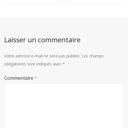
Laisser un commentaire
Votre adresse e-mail ne sera pas publiée.
Les champs
obligatoires sont indiqués avec
*
Commentaire
*