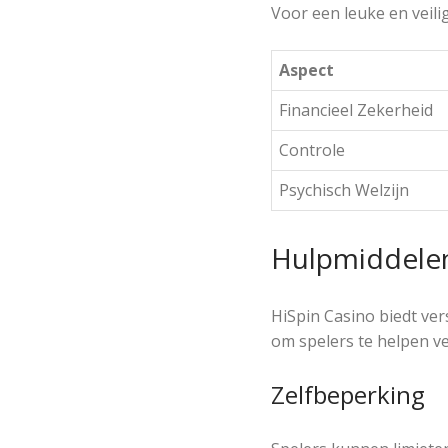
Voor een leuke en veili
Aspect
Financieel Zekerheid
Controle
Psychisch Welzijn
Hulpmiddelen
HiSpin Casino biedt ver
om spelers te helpen vei
Zelfbeperking