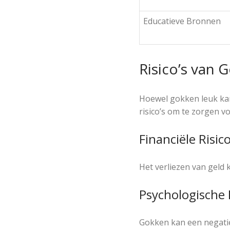
Educatieve Bronnen
Risico’s van 
Hoewel gokken leuk kan 
risico’s om te zorgen 
Financiële Risico
Het verliezen van geld 
Psychologische R
Gokken kan een negatie