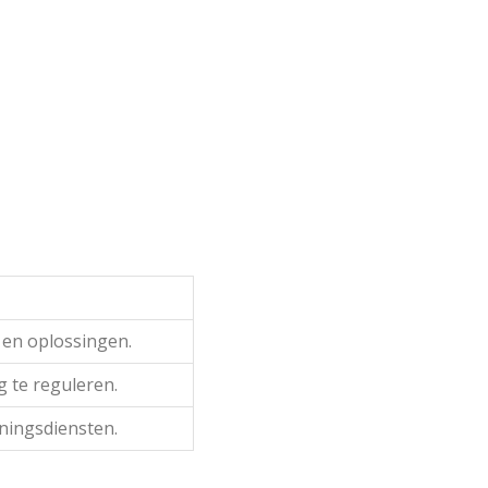
s en oplossingen.
 te reguleren.
ningsdiensten.