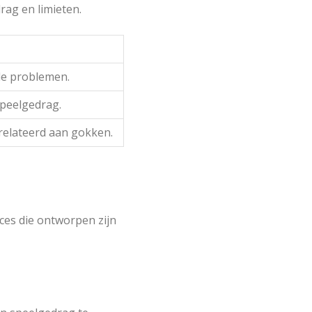
rag en limieten.
le problemen.
speelgedrag.
relateerd aan gokken.
rces die ontworpen zijn