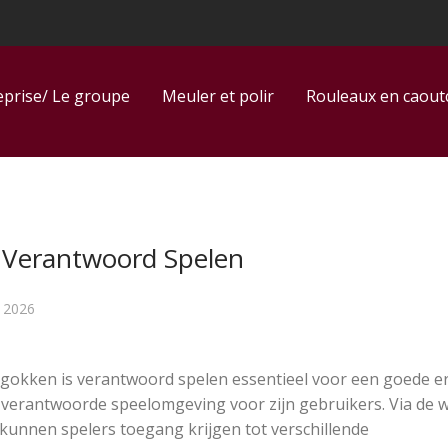
eprise/ Le groupe
Meuler et polir
Rouleaux en caou
: Verantwoord Spelen
 2026
 gokken is verantwoord spelen essentieel voor een goede er
 verantwoorde speelomgeving voor zijn gebruikers. Via de 
kunnen spelers toegang krijgen tot verschillende