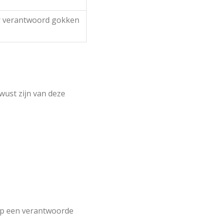
r verantwoord gokken
wust zijn van deze
op een verantwoorde