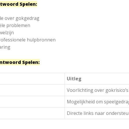
twoord Spelen:
le over gokgedrag
iële problemen
welzijn
rofessionele hulpbronnen
aring
ntwoord Spelen:
Uitleg
Voorlichting over gokrisico’
Mogelijkheid om speelgedrag
Directe links naar ondersteu