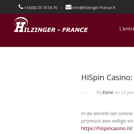
+33(0)3 25 39 54 70 -
info@hilzinger-france.fr
L’entr
HiSpin Casino
By
itsme
on 22 juin
In de wereld van online
promoot een veilige en
https://hispincasino.nl/