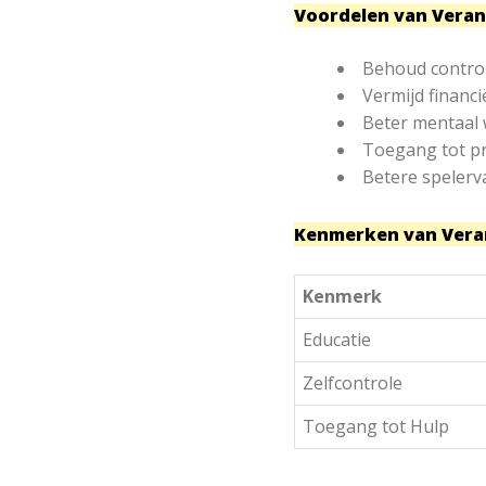
Voordelen van Veran
Behoud contro
Vermijd financ
Beter mentaal 
Toegang tot p
Betere spelerv
Kenmerken van Vera
Kenmerk
Educatie
Zelfcontrole
Toegang tot Hulp