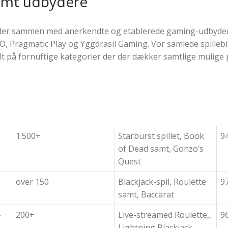
samt udbydere
bejder sammen med anerkendte og etablerede gaming-udbyd
O, Pragmatic Play og Yggdrasil Gaming. Vor samlede spillebi
elt på fornuftige kategorier der der dækker samtlige mulig
1.500+
Starburst spillet, Book
9
of Dead samt, Gonzo’s
Quest
over 150
Blackjack-spil, Roulette
97
samt, Baccarat
-
200+
Live-streamed Roulette,,
9
Lightning Blackjack