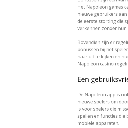
Het Napoleon games cas
nieuwe gebruikers aan 
de eerste storting die 
verkennen zonder hun ei
Bovendien zijn er regelm
bonussen bij het spelen
naar uit te kijken en h
Napoleon casino regelm
Een gebruiksvri
De Napoleon app is ont
nieuwe spelers om door h
is voor spelers die mis
spellen en functies die
mobiele apparaten.