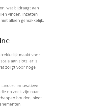
n, wat bijdraagt aan
len vinden, inzetten
iet alleen gemakkelijk,
ine
trekkelijk maakt voor
cala aan slots, er is
wat zorgt voor hoge
n andere innovatieve
 die op zoek zijn naar
schappen houden, biedt
evenementen.