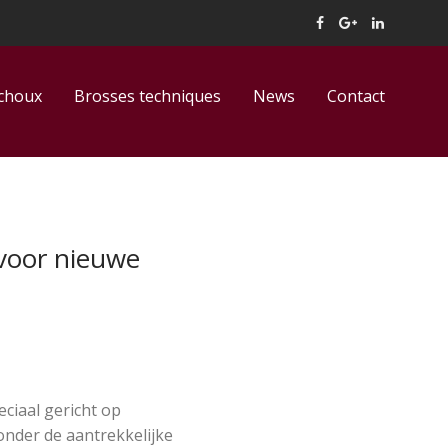
tchoux
Brosses techniques
News
Contact
 voor nieuwe
ciaal gericht op
nder de aantrekkelijke