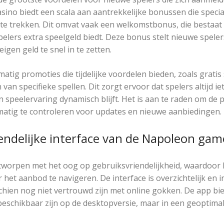
ino biedt een scala aan aantrekkelijke bonussen die speci
te trekken. Dit omvat vaak een welkomstbonus, die bestaat
spelers extra speelgeld biedt. Deze bonus stelt nieuwe spele
gen geld te snel in te zetten.
atig promoties die tijdelijke voordelen bieden, zoals gratis 
 van specifieke spellen. Dit zorgt ervoor dat spelers altijd 
un speelervaring dynamisch blijft. Het is aan te raden om de
atig te controleren voor updates en nieuwe aanbiedingen.
endelijke interface van de Napoleon gam
worpen met het oog op gebruiksvriendelijkheid, waardoor 
et aanbod te navigeren. De interface is overzichtelijk en in
schien nog niet vertrouwd zijn met online gokken. De app bie
 beschikbaar zijn op de desktopversie, maar in een geoptim