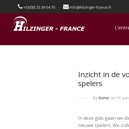
+33(0)3 25 39 54 70 -
info@hilzinger-france.fr
L’entr
Inzicht in de 
spelers
By
itsme
on 16 juin
In deze gids gaan we di
nieuwe spelers. We zul