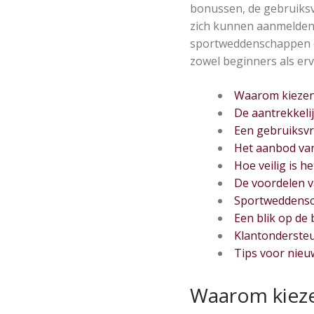
bonussen, de gebruiksv
zich kunnen aanmelden 
sportweddenschappen of
zowel beginners als er
Waarom kiezen 
De aantrekkeli
Een gebruiksvr
Het aanbod van
Hoe veilig is h
De voordelen 
Sportweddensc
Een blik op de
Klantondersteu
Tips voor nieu
Waarom kieze