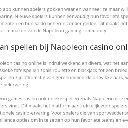
 app kunnen spelers gokken waar en wanneer ze maar wille
varing. Nieuwe spelers kunnen eenvoudig hun favoriete spel
menten en hun saldo beheren zonder gedoe. Dit maakt het n
 uit te maken van de Napoleon gaming community.
n spellen bij Napoleon casino onl
leon casino online is indrukwekkend en divers, wat het aan
sieke tafelspellen zoals roulette en blackjack tot een breed s
e spellen zijn afkomstig van gerenommeerde ontwikkelaars, 
e spelervaring.
on games casino ook unieke spellen zoals Napoleon dice e
ders vindt. Dit maakt het platform aantrekkelijk voor spelers
itionele casino-ervaring. Voor spelers die van sportwedden
hillende opties om in te zetten op hun favoriete teams en 