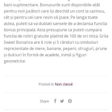
bani suplimentare. Bonusurile sunt disponibile atât
pentru noii jucători care își deschid un cont la cazinou,
cât și pentru cei care revin să joace. Pe langa toate
astea, puteti sa va dublati sansele de a declansa functia
bonus principala. Asta presupune ca puteti cumpara
functia de rotiri gratuite platind de 100 de ori miza. Grila
Sweet Bonanza are 6 role și 5 rânduri cu simboluri
reprezentate de mere, banane, pepeni, struguri, prune
și dulciuri în formă de acadele, inimă și figuri
geometrice.
Posted in
Non classé
.
Share