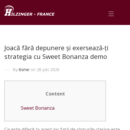
Joacă fără depunere și exersează-ți
strategia cu Sweet Bonanza demo
By
itsme
on 28 juin 2026
Content
Sweet Bonanza
Ce este diferit la acest joc față de sloturile clasice este