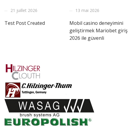
21 juillet 2026
13 mai 2026
Test Post Created
Mobil casino deneyimini
geliştirmek Mariobet giriş
2026 ile güvenli