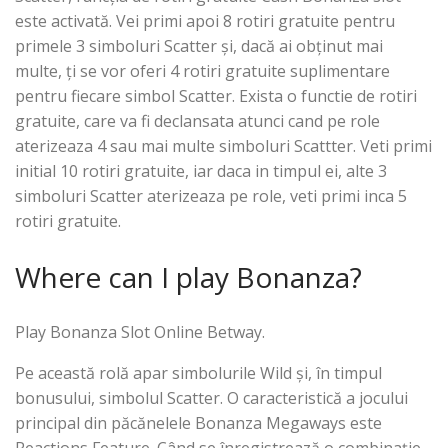
este activată. Vei primi apoi 8 rotiri gratuite pentru
primele 3 simboluri Scatter și, dacă ai obținut mai
multe, ți se vor oferi 4 rotiri gratuite suplimentare
pentru fiecare simbol Scatter. Exista o functie de rotiri
gratuite, care va fi declansata atunci cand pe role
aterizeaza 4 sau mai multe simboluri Scattter. Veti primi
initial 10 rotiri gratuite, iar daca in timpul ei, alte 3
simboluri Scatter aterizeaza pe role, veti primi inca 5
rotiri gratuite.
Where can I play Bonanza?
Play Bonanza Slot Online Betway.
Pe această rolă apar simbolurile Wild și, în timpul
bonusului, simbolul Scatter. O caracteristică a jocului
principal din păcănelele Bonanza Megaways este
Reactions Feature. Când se înregistrează o combinație