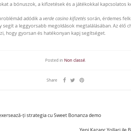
kat a bónuszok, a kifizetések és a játékokkal kapcsolatos ké
 problémád adódik a
verde casino kifizetés
során, érdemes felk
y segít a leggyorsabb megoldások megtalálásában. Az élő ch
zi, hogy gyorsan és hatékonyan kapj segítséget.
Posted in
Non classé
.
Share
 exersează-ți strategia cu Sweet Bonanza demo
Yeni Kazanc Yollari ile