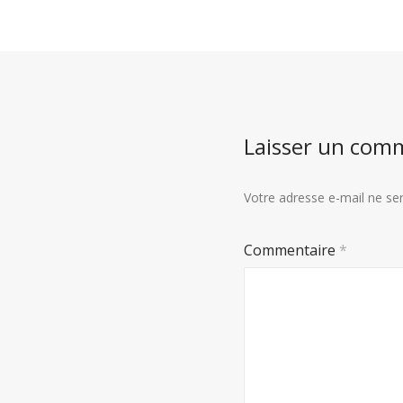
Laisser un com
Votre adresse e-mail ne ser
Commentaire
*