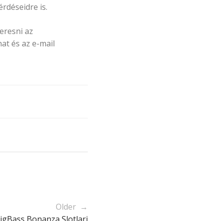
rdéseidre is.
eresni az
at és az e-mail
Older →
 BigBass Bonanza Slotlari