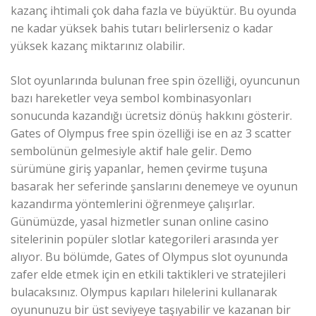
kazanç ihtimali çok daha fazla ve büyüktür. Bu oyunda
ne kadar yüksek bahis tutarı belirlerseniz o kadar
yüksek kazanç miktarınız olabilir.
Slot oyunlarında bulunan free spin özelliği, oyuncunun
bazı hareketler veya sembol kombinasyonları
sonucunda kazandığı ücretsiz dönüş hakkını gösterir.
Gates of Olympus free spin özelliği ise en az 3 scatter
sembolünün gelmesiyle aktif hale gelir. Demo
sürümüne giriş yapanlar, hemen çevirme tuşuna
basarak her seferinde şanslarını denemeye ve oyunun
kazandırma yöntemlerini öğrenmeye çalışırlar.
Günümüzde, yasal hizmetler sunan online casino
sitelerinin popüler slotlar kategorileri arasında yer
alıyor. Bu bölümde, Gates of Olympus slot oyununda
zafer elde etmek için en etkili taktikleri ve stratejileri
bulacaksınız. Olympus kapıları hilelerini kullanarak
oyununuzu bir üst seviyeye taşıyabilir ve kazanan bir