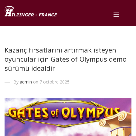
Kazanç fırsatlarını artırmak isteyen
oyuncular için Gates of Olympus demo
sürümü idealdir
By
admin
on 7 octobre 2025