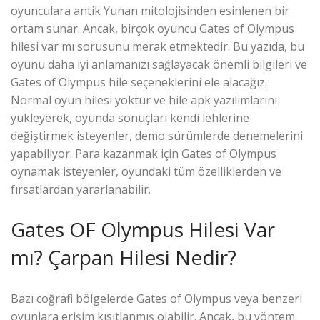
oyunculara antik Yunan mitolojisinden esinlenen bir
ortam sunar. Ancak, birçok oyuncu Gates of Olympus
hilesi var mı sorusunu merak etmektedir. Bu yazıda, bu
oyunu daha iyi anlamanızı sağlayacak önemli bilgileri ve
Gates of Olympus hile seçeneklerini ele alacağız.
Normal oyun hilesi yoktur ve hile apk yazılımlarını
yükleyerek, oyunda sonuçları kendi lehlerine
değiştirmek isteyenler, demo sürümlerde denemelerini
yapabiliyor. Para kazanmak için Gates of Olympus
oynamak isteyenler, oyundaki tüm özelliklerden ve
fırsatlardan yararlanabilir.
Gates OF Olympus Hilesi Var
mı? Çarpan Hilesi Nedir?
Bazı coğrafi bölgelerde Gates of Olympus veya benzeri
oyunlara erişim kısıtlanmış olabilir. Ancak, bu yöntem