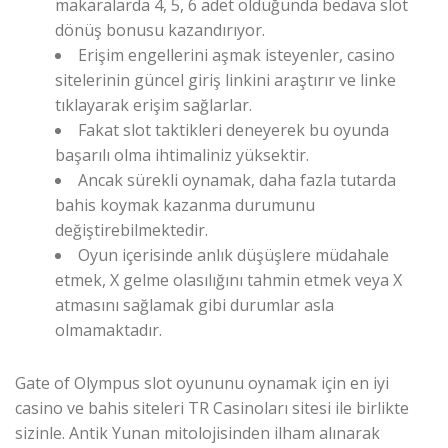
makaralarda 4, 5, 6 adet olduğunda bedava slot
dönüş bonusu kazandırıyor.
Erişim engellerini aşmak isteyenler, casino
sitelerinin güncel giriş linkini araştırır ve linke
tıklayarak erişim sağlarlar.
Fakat slot taktikleri deneyerek bu oyunda
başarılı olma ihtimaliniz yüksektir.
Ancak sürekli oynamak, daha fazla tutarda
bahis koymak kazanma durumunu
değiştirebilmektedir.
Oyun içerisinde anlık düşüşlere müdahale
etmek, X gelme olasılığını tahmin etmek veya X
atmasını sağlamak gibi durumlar asla
olmamaktadır.
Gate of Olympus slot oyununu oynamak için en iyi
casino ve bahis siteleri TR Casinoları sitesi ile birlikte
sizinle. Antik Yunan mitolojisinden ilham alınarak