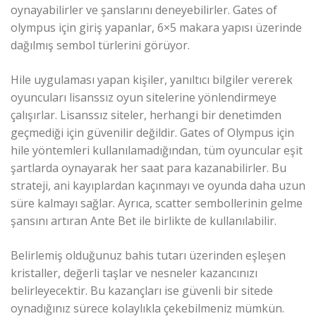
oynayabilirler ve şanslarını deneyebilirler. Gates of
olympus için giriş yapanlar, 6×5 makara yapısı üzerinde
dağılmış sembol türlerini görüyor.
Hile uygulaması yapan kişiler, yanıltıcı bilgiler vererek
oyuncuları lisanssız oyun sitelerine yönlendirmeye
çalışırlar. Lisanssız siteler, herhangi bir denetimden
geçmediği için güvenilir değildir. Gates of Olympus için
hile yöntemleri kullanılamadığından, tüm oyuncular eşit
şartlarda oynayarak her saat para kazanabilirler. Bu
strateji, ani kayıplardan kaçınmayı ve oyunda daha uzun
süre kalmayı sağlar. Ayrıca, scatter sembollerinin gelme
şansını artıran Ante Bet ile birlikte de kullanılabilir.
Belirlemiş olduğunuz bahis tutarı üzerinden eşleşen
kristaller, değerli taşlar ve nesneler kazancınızı
belirleyecektir. Bu kazançları ise güvenli bir sitede
oynadığınız sürece kolaylıkla çekebilmeniz mümkün.