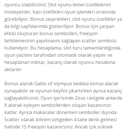
oyuncu olabilirsiniz. Slot oyunu temel özelliklerini
inceleyenler, bazı özellikleri oyun işlemleri sırasında
görebiliyor. Bonus seçenekleri, slot oyunu özellikler ya
da bilgi sayfalarında gösteriliyor. Bonus için çarpan
etkisi oluşturan bonus sembolleri, freespin
tetiklemesinin yapılmasını sağlayan scatter sembolü
kullanılıyor. Bu hesaplama, slot turu tamamlandığında
oyun yazılımı tarafından otomatik olarak yapılır ve
hesaplanan miktar, kazanç olarak oyuncu hesabına
aktarılır.
Bonus alarak Gates of olympus bedava bonus alarak
oynayabilir ve oyunun keyfini çıkartırken ayrıca kazanç
sağlayabilirsiniz. Oyun içerisinde Zeus rastgele anlarda
X atarak eşleşen sembollerden oluşan kazancınızı
katlar. Ayrıca makaralar dönerken semboller dışında
Scatter olarak bilinen simgeden 4 tane denk gelmesi
halinde 15 freespin kazanırsınız. Ancak çok yüksek