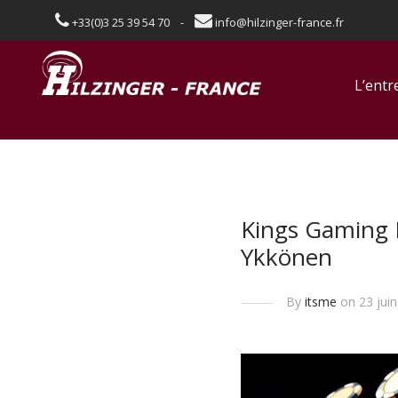
+33(0)3 25 39 54 70 -
info@hilzinger-france.fr
L’entr
Kings Gaming P
Ykkönen
By
itsme
on 23 juin