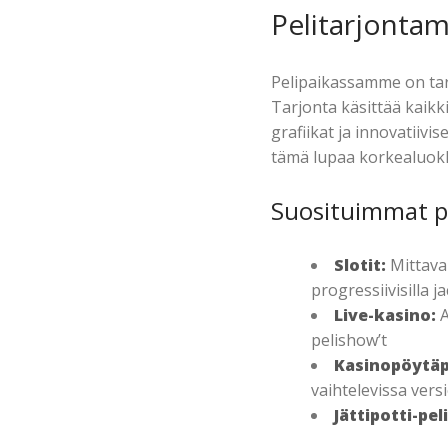
Pelitarjonta
Pelipaikassamme on tarj
Tarjonta käsittää kaikki
grafiikat ja innovatiiv
tämä lupaa korkealuokka
Suosituimmat pe
Slotit:
Mittava 
progressiivisilla j
Live-kasino:
A
pelishow’t
Kasinopöytäpe
vaihtelevissa vers
Jättipotti-peli