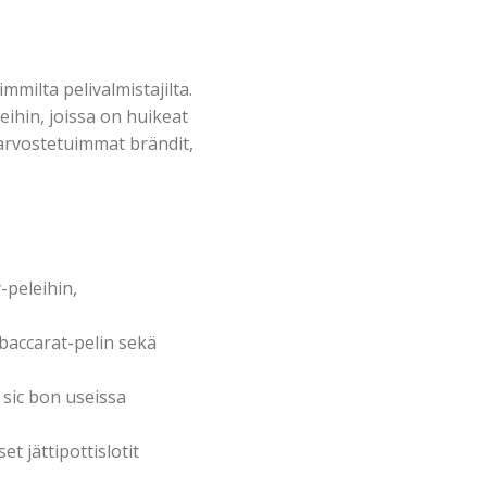
milta pelivalmistajilta.
eihin, joissa on huikeat
 arvostetuimmat brändit,
-peleihin,
 baccarat-pelin sekä
 sic bon useissa
t jättipottislotit