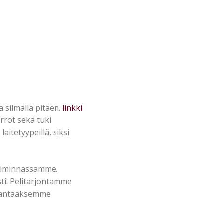
silmällä pitäen.
linkki
rrot sekä tuki
aitetyypeillä, siksi
toiminnassamme.
ti. Pelitarjontamme
arantaaksemme