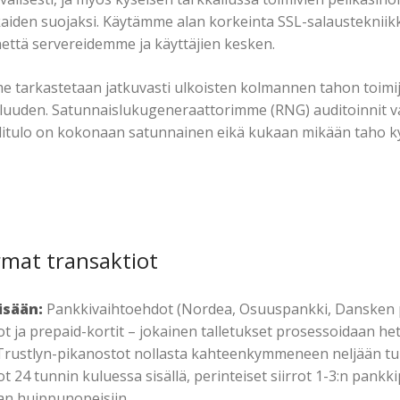
kaiden suojaksi. Käytämme alan korkeinta SSL-salausteknii
nnettä servereidemme ja käyttäjien kesken.
e tarkastetaan jatkuvasti ulkoisten kolmannen tahon toimij
iluuden. Satunnaislukugeneraattorimme (RNG) auditoinnit v
elitulo on kokonaan satunnainen eikä kukaan mikään taho 
mat transaktiot
isään:
Pankkivaihtoehdot (Nordea, Osuuspankki, Dansken pan
 ja prepaid-kortit – jokainen talletukset prosessoidaan het
rustlyn-pikanostot nollasta kahteenkymmeneen neljään tu
 24 tunnin kuluessa sisällä, perinteiset siirrot 1-3:n pankki
an huippunopeisiin