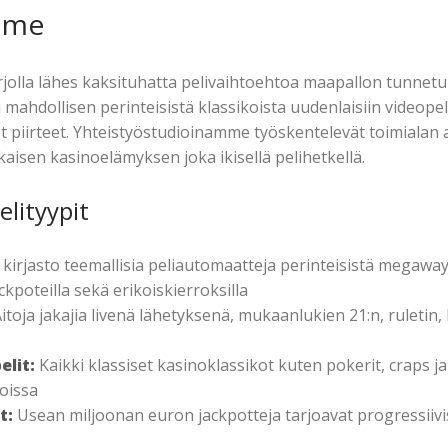
mme
olla lähes kaksituhatta pelivaihtoehtoa maapallon tunnetuim
 mahdollisen perinteisistä klassikoista uudenlaisiin videopel
iset piirteet. Yhteistyöstudioinamme työskentelevät toimialan
isen kasinoelämyksen joka ikisellä pelihetkellä.
lityypit
kirjasto teemallisia peliautomaatteja perinteisistä megaway
ackpoteilla sekä erikoiskierroksilla
itoja jakajia livenä lähetyksenä, mukaanlukien 21:n, ruletin,
lit:
Kaikki klassiset kasinoklassikot kuten pokerit, craps ja
ioissa
t:
Usean miljoonan euron jackpotteja tarjoavat progressiivise