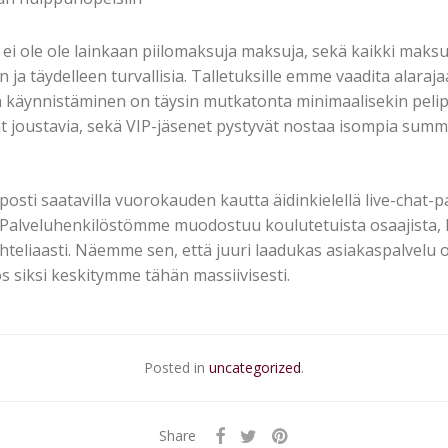
i ole ole lainkaan piilomaksuja maksuja, sekä kaikki mak
n ja täydelleen turvallisia. Talletuksille emme vaadita alar
käynnistäminen on täysin mutkatonta minimaalisekin pelipo
t joustavia, sekä VIP-jäsenet pystyvät nostaa isompia summi
sti saatavilla vuorokauden kautta äidinkielellä live-chat-p
 Palveluhenkilöstömme muodostuu koulutetuista osaajista, k
hteliaasti. Näemme sen, että juuri laadukas asiakaspalvelu 
ös siksi keskitymme tähän massiivisesti.
Posted in
uncategorized
.
Share