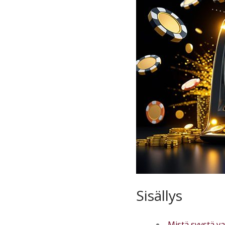
Sisällys
Mistä syystä v