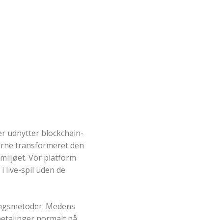
der udnytter blockchain-
aerne transformeret den
-miljøet. Vor platform
i live-spil uden de
lingsmetoder. Medens
betalinger normalt på