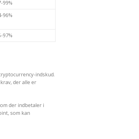
7-99%
4-96%
5-97%
 cryptocurrency-indskud.
rav, der alle er
som der indbetaler i
oint, som kan