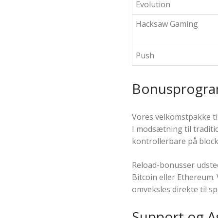
Evolution
Hacksaw Gaming
Push
Bonusprogram
Vores velkomstpakke til
I modsætning til tradit
kontrollerbare på block
Reload-bonusser udstede
Bitcoin eller Ethereum.
omveksles direkte til s
Support og A