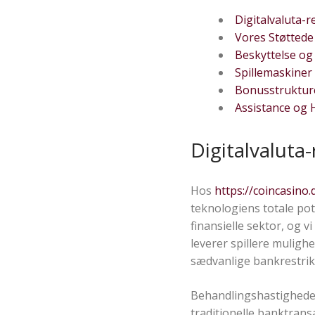
Digitalvaluta-r
Vores Støttede 
Beskyttelse og
Spillemaskiner
Bonusstrukture
Assistance og 
Digitalvaluta
Hos
https://coincasino.
teknologiens totale pot
finansielle sektor, og v
leverer spillere mulighe
sædvanlige bankrestrik
Behandlingshastigheden
traditionelle banktran