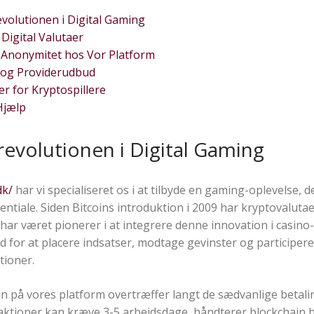
evolutionen i Digital Gaming
Digital Valutaer
 Anonymitet hos Vor Platform
 og Providerudbud
r for Kryptospillere
Hjælp
-revolutionen i Digital Gaming
dk/
har vi specialiseret os i at tilbyde en gaming-oplevelse, 
entiale. Siden Bitcoins introduktion i 2009 har kryptovalut
i har været pionerer i at integrere denne innovation i casino
d for at placere indsatser, modtage gevinster og participere 
tioner.
 på vores platform overtræffer langt de sædvanlige beta
saktioner kan kræve 3-5 arbejdsdage, håndterer blockchain 