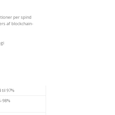
tioner per spind
rs af blockchain-
ogi
 til 97%
5-98%