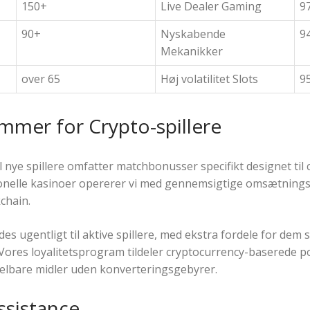
150+
Live Dealer Gaming
9
90+
Nyskabende
9
Mekanikker
over 65
Høj volatilitet Slots
9
mer for Crypto-spillere
 nye spillere omfatter matchbonusser specifikt designet til
ionelle kasinoer opererer vi med gennemsigtige omsætningsk
chain.
s ugentligt til aktive spillere, med ekstra fordele for dem 
 Vores loyalitetsprogram tildeler cryptocurrency-baserede p
pelbare midler uden konverteringsgebyrer.
ssistance