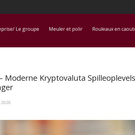
eprise/ Le groupe
Meuler et polir
Rouleaux en caou
– Moderne Kryptovaluta Spilleoplevels
nger
 2026