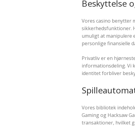
Beskyttelse o
Vores casino benytter 
sikkerhedsfunktioner. H
umuligt at manipulere e
personlige finansielle d
Privatliv er en hjørnes
informationsdeling. Vi 
identitet forbliver bes
Spilleautoma
Vores bibliotek indehol
Gaming og Hacksaw Gamin
transaktioner, hvilket 