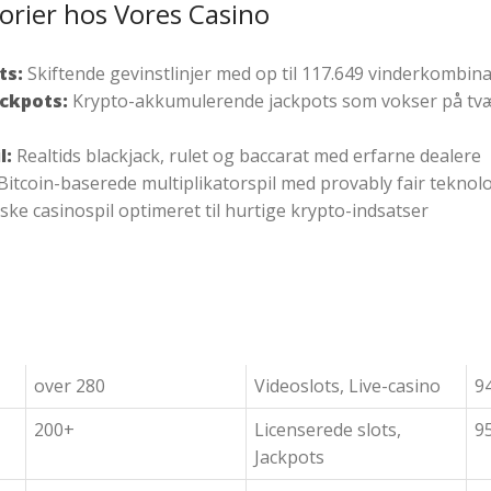
rier hos Vores Casino
ts:
Skiftende gevinstlinjer med op til 117.649 vinderkombina
ackpots:
Krypto-akkumulerende jackpots som vokser på tvæ
l:
Realtids blackjack, rulet og baccarat med erfarne dealere
Bitcoin-baserede multiplikatorspil med provably fair teknol
ske casinospil optimeret til hurtige krypto-indsatser
over 280
Videoslots, Live-casino
94
200+
Licenserede slots,
9
Jackpots