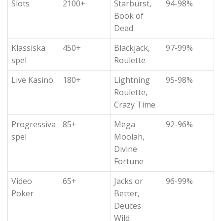
Slots
2100+
Starburst,
94-98%
Book of
Dead
Klassiska
450+
Blackjack,
97-99%
spel
Roulette
Live Kasino
180+
Lightning
95-98%
Roulette,
Crazy Time
Progressiva
85+
Mega
92-96%
spel
Moolah,
Divine
Fortune
Video
65+
Jacks or
96-99%
Poker
Better,
Deuces
Wild