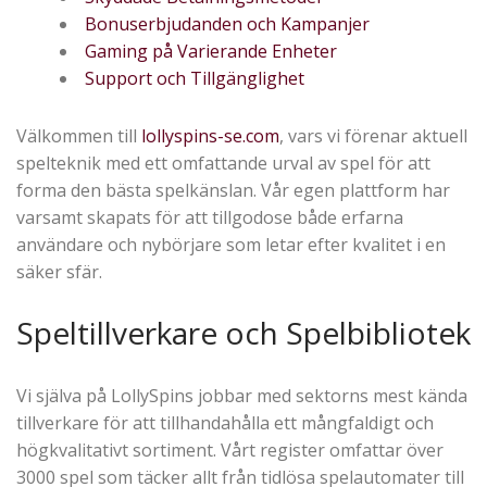
Bonuserbjudanden och Kampanjer
Gaming på Varierande Enheter
Support och Tillgänglighet
Välkommen till
lollyspins-se.com
, vars vi förenar aktuell
spelteknik med ett omfattande urval av spel för att
forma den bästa spelkänslan. Vår egen plattform har
varsamt skapats för att tillgodose både erfarna
användare och nybörjare som letar efter kvalitet i en
säker sfär.
Speltillverkare och Spelbibliotek
Vi själva på LollySpins jobbar med sektorns mest kända
tillverkare för att tillhandahålla ett mångfaldigt och
högkvalitativt sortiment. Vårt register omfattar över
3000 spel som täcker allt från tidlösa spelautomater till