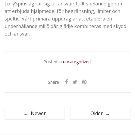
LollySpins ägnar sig till ansvarsfullt spelande genom
att erbjuda hjälpmedel för begränsning, limiter och
speltid. Vårt primära uppdrag är att etablera en
underhållande miljö där glädje kombineras med skydd
och ansvar.
Posted in
uncategorized
.
Share
← Newer
Older →