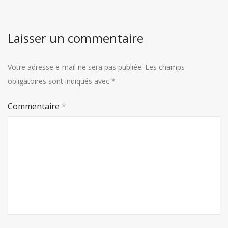
Laisser un commentaire
Votre adresse e-mail ne sera pas publiée.
Les champs
obligatoires sont indiqués avec
*
Commentaire
*