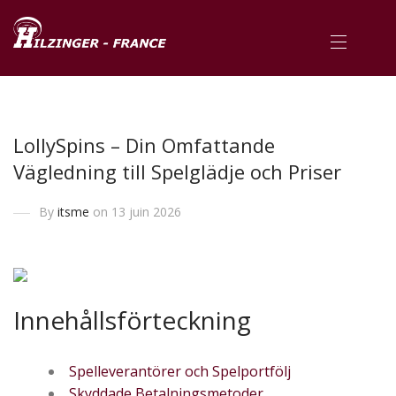
LollySpins – Din Omfattande
Vägledning till Spelglädje och Priser
By
itsme
on 13 juin 2026
Innehållsförteckning
Spelleverantörer och Spelportfölj
Skyddade Betalningsmetoder