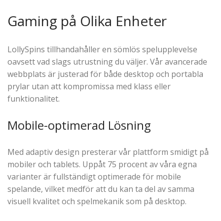
Gaming på Olika Enheter
LollySpins tillhandahåller en sömlös spelupplevelse
oavsett vad slags utrustning du väljer. Vår avancerade
webbplats är justerad för både desktop och portabla
prylar utan att kompromissa med klass eller
funktionalitet.
Mobile-optimerad Lösning
Med adaptiv design presterar vår plattform smidigt på
mobiler och tablets. Uppåt 75 procent av våra egna
varianter är fullständigt optimerade för mobile
spelande, vilket medför att du kan ta del av samma
visuell kvalitet och spelmekanik som på desktop.