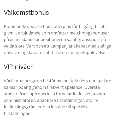
Välkomstbonus
Kommande spelare hos LollySpins får tillgång till ett
givmilt erbjudande som omfattar matchningsbonusar
på de inledande depositionerna samt gratissnurr på
valda slots. Vart och ett kampanj är skapat med skäliga
omsättningskrav för att tillse en fair spelupplevelse.
VIP-nivåer
Vårt egna program består av multipla tiers där spelare
samlar poäng genom frekvent spelande. Översta
stadier låser upp speciella fördelar inklusive privata
administratörer, snabbare utbetalningar, större
insättningsgränser och inträde till speciella
tillställningar.