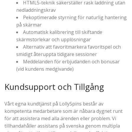
HTML5-teknik säkerställer rask laddning utan
nedladdningskrav
Pekoptimerade styrning för naturlig hantering
på skärmar
Automatisk kalibrering till skiftande
skärmstorlekar och upplösningar
Alternativ att favoritmarkera favoritspel och
smidigt återuppta tidigare sessioner
Meddelanden för erbjudanden och bonusar
(vid kundens medgivande)
Kundsupport och Tillgång
Vårt egna kundtjänst på LollySpins består av
kompetenta medarbetare som är nåbara dygnet runt
för att assistera med alla ärenden eller problem. Vi
tillhandahåller assistans på svenska genom multipla