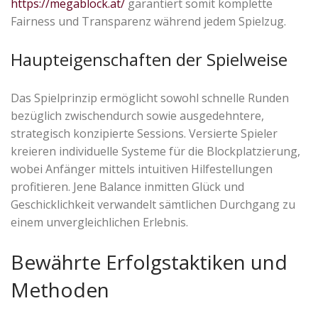
https://megablock.at/
garantiert somit komplette
Fairness und Transparenz während jedem Spielzug.
Haupteigenschaften der Spielweise
Das Spielprinzip ermöglicht sowohl schnelle Runden
bezüglich zwischendurch sowie ausgedehntere,
strategisch konzipierte Sessions. Versierte Spieler
kreieren individuelle Systeme für die Blockplatzierung,
wobei Anfänger mittels intuitiven Hilfestellungen
profitieren. Jene Balance inmitten Glück und
Geschicklichkeit verwandelt sämtlichen Durchgang zu
einem unvergleichlichen Erlebnis.
Bewährte Erfolgstaktiken und
Methoden