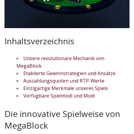
Inhaltsverzeichnis
Unsere revolutionäre Mechanik von
MegaBlock
Etablierte Gewinnstrategien und Ansätze
Auszahlungsquoten und RTP-Werte
Einzigartige Merkmale unseres Spiels
Verfügbare Spielmodi und Modi
Die innovative Spielweise von
MegaBlock