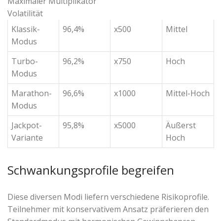
Maximaler Multiplikator
Volatilität
Klassik-
96,4%
x500
Mittel
Modus
Turbo-
96,2%
x750
Hoch
Modus
Marathon-
96,6%
x1000
Mittel-Hoch
Modus
Jackpot-
95,8%
x5000
Äußerst
Variante
Hoch
Schwankungsprofile begreifen
Diese diversen Modi liefern verschiedene Risikoprofile.
Teilnehmer mit konservativem Ansatz präferieren den