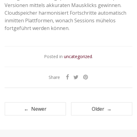
Versionen mittels akkuraten Mausklicks gewinnen.
Cloudspeicher harmonisiert Fortschritte automatisch
inmitten Plattformen, wonach Sessions mühelos
fortgeführt werden können.
Posted in
uncategorized
.
Share
← Newer
Older →