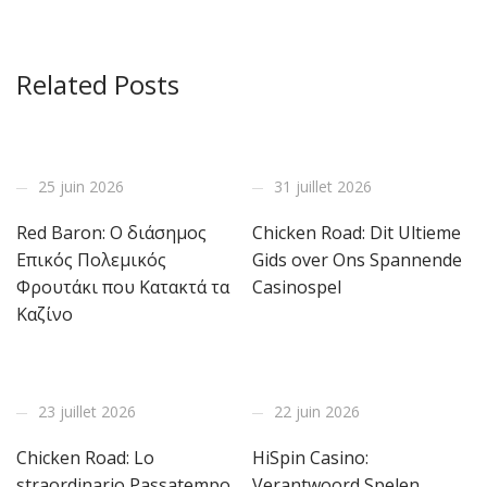
Related Posts
25 juin 2026
31 juillet 2026
Red Baron: Ο διάσημος
Chicken Road: Dit Ultieme
Επικός Πολεμικός
Gids over Ons Spannende
Φρουτάκι που Κατακτά τα
Casinospel
Καζίνο
23 juillet 2026
22 juin 2026
Chicken Road: Lo
HiSpin Casino:
straordinario Passatempo
Verantwoord Spelen