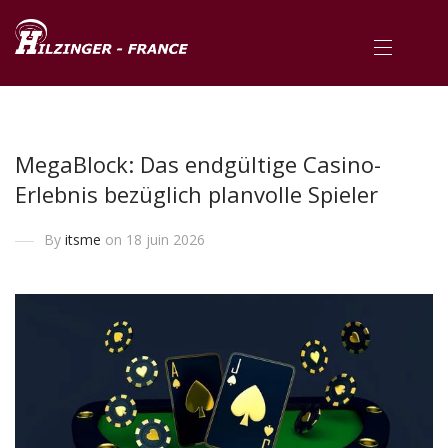
MegaBlock: Das endgültige Casino-
Erlebnis bezüglich planvolle Spieler
By
itsme
on 18 juin 2026