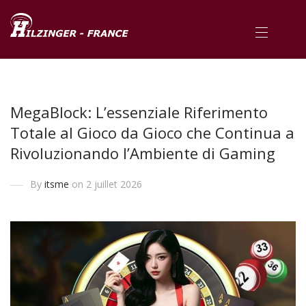
MegaBlock: L’essenziale Riferimento
Totale al Gioco da Gioco che Continua a
Rivoluzionando l’Ambiente di Gaming
By
itsme
on 2 juillet 2026