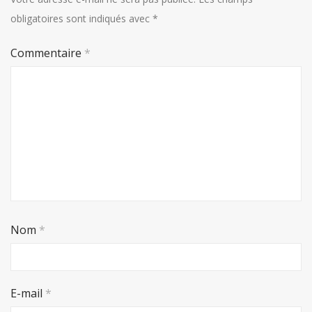
obligatoires sont indiqués avec
*
Commentaire
*
Nom
*
E-mail
*