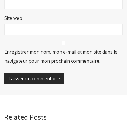
Site web
Enregistrer mon nom, mon e-mail et mon site dans le
navigateur pour mon prochain commentaire.
Related Posts