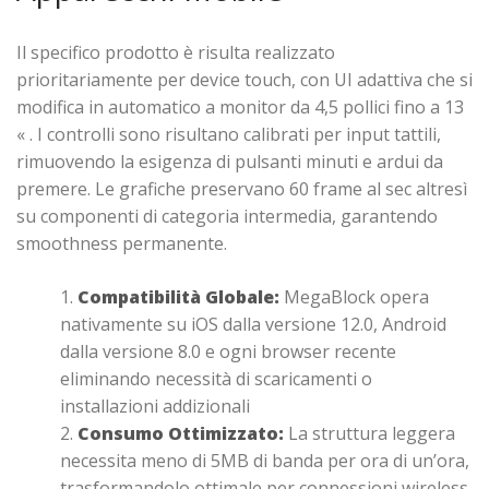
Il specifico prodotto è risulta realizzato
prioritariamente per device touch, con UI adattiva che si
modifica in automatico a monitor da 4,5 pollici fino a 13
« . I controlli sono risultano calibrati per input tattili,
rimuovendo la esigenza di pulsanti minuti e ardui da
premere. Le grafiche preservano 60 frame al sec altresì
su componenti di categoria intermedia, garantendo
smoothness permanente.
Compatibilità Globale:
MegaBlock opera
nativamente su iOS dalla versione 12.0, Android
dalla versione 8.0 e ogni browser recente
eliminando necessità di scaricamenti o
installazioni addizionali
Consumo Ottimizzato:
La struttura leggera
necessita meno di 5MB di banda per ora di un’ora,
trasformandolo ottimale per connessioni wireless