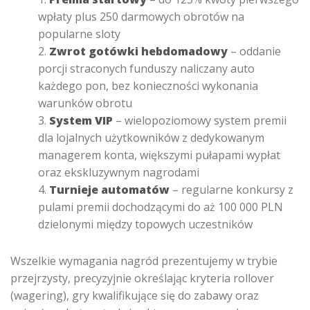
wpłaty plus 250 darmowych obrotów na
popularne sloty
Zwrot gotówki hebdomadowy
– oddanie
porcji straconych funduszy naliczany auto
każdego pon, bez konieczności wykonania
warunków obrotu
System VIP
– wielopoziomowy system premii
dla lojalnych użytkowników z dedykowanym
managerem konta, większymi pułapami wypłat
oraz ekskluzywnym nagrodami
Turnieje automatów
– regularne konkursy z
pulami premii dochodzącymi do aż 100 000 PLN
dzielonymi między topowych uczestników
Wszelkie wymagania nagród prezentujemy w trybie
przejrzysty, precyzyjnie określając kryteria rollover
(wagering), gry kwalifikujące się do zabawy oraz