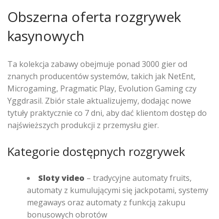
Obszerna oferta rozgrywek
kasynowych
Ta kolekcja zabawy obejmuje ponad 3000 gier od
znanych producentów systemów, takich jak NetEnt,
Microgaming, Pragmatic Play, Evolution Gaming czy
Yggdrasil. Zbiór stale aktualizujemy, dodając nowe
tytuły praktycznie co 7 dni, aby dać klientom dostęp do
najświeższych produkcji z przemysłu gier.
Kategorie dostępnych rozgrywek
Sloty video
– tradycyjne automaty fruits,
automaty z kumulującymi się jackpotami, systemy
megaways oraz automaty z funkcją zakupu
bonusowych obrotów