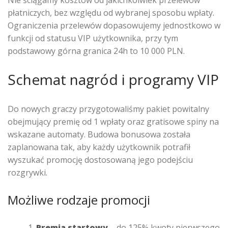
płatniczych, bez względu od wybranej sposobu wpłaty.
Ograniczenia przelewów dopasowujemy jednostkowo w
funkcji od statusu VIP użytkownika, przy tym
podstawowy górna granica 24h to 10 000 PLN.
Schemat nagród i programy VIP
Do nowych graczy przygotowaliśmy pakiet powitalny
obejmujący premię od 1 wpłaty oraz gratisowe spiny na
wskazane automaty. Budowa bonusowa została
zaplanowana tak, aby każdy użytkownik potrafił
wyszukać promocję dostosowaną jego podejściu
rozgrywki.
Możliwe rodzaje promocji
Premia startowy
– do 125% kwoty pierwszego