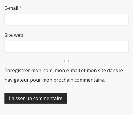
E-mail
*
Site web
Enregistrer mon nom, mon e-mail et mon site dans le
navigateur pour mon prochain commentaire.