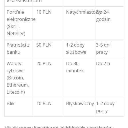
Visa/Mastercard
Portfele
10 PLN
Natychmiastowy
Do 24
elektroniczne
godzin
(Skrill,
Neteller)
Płatności z
50 PLN
1-2 doby
3-5 dni
banku
służbowe
pracy
Waluty
20 PLN
Do 30
Do 2 h
cyfrowe
minutek
(Bitcoin,
Ethereum,
Litecoin)
Blik
10 PLN
Błyskawiczny
1-2 doby
pracy
Nie ściągamy kosztów od jakichkolwiek przelewów