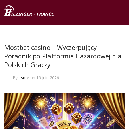
Mostbet casino – Wyczerpujący
Poradnik po Platformie Hazardowej dla
Polskich Graczy
By
itsme
on 16 juin 2026