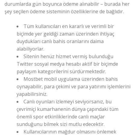
durumlarda gün boyunca ödeme alınabilir – burada her
şey seçilen ödeme sisteminin özelliklerine de bağlıdır.
Tüm kullanıcıları en kararlı ve verimli bir
biçimde yer geldiği zaman üzerinden ihtiyaç
duydukları canlı bahis oranlarını daima
alabiliyorlar.
Sitenin henüz hizmet vermiş bulunduğu
Twitter sosyal medya hesabı aktif bir biçimde
paylaşım kategorilerini sürdürmektedir.
Mostbet mobil uygulama üzerinden bahis
oynayabilir, para çekimi ve para yatırımı işlemlerini
yapabilirsiniz.
Canlı oyunları izlemeyi seviyorsanız, bu
çevrimiçi kumarhanenin dünya çapındaki tüm
önemli spor etkinliklerinde canlı maçlar
sunduğunu bilmek sizi mutlu edecektir.
Kullanıcılarının mağdur olmasını önlemek