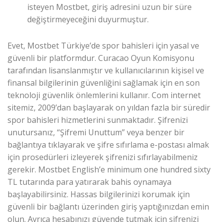
isteyen Mostbet, giriş adresini uzun bir süre
değiştirmeyeceğini duyurmuştur.
Evet, Mostbet Türkiye’de spor bahisleri için yasal ve
güvenli bir platformdur. Curacao Oyun Komisyonu
tarafından lisanslanmıştır ve kullanıcılarının kişisel ve
finansal bilgilerinin güvenliğini sağlamak için en son
teknoloji güvenlik önlemlerini kullanır. Com internet
sitemiz, 2009’dan başlayarak on yıldan fazla bir süredir
spor bahisleri hizmetlerini sunmaktadır. Şifrenizi
unutursanız, “Şifremi Unuttum” veya benzer bir
bağlantıya tıklayarak ve şifre sıfırlama e-postası almak
için prosedürleri izleyerek şifrenizi sıfırlayabilmeniz
gerekir. Mostbet English’e minimum one hundred sixty
TL tutarında para yatırarak bahis oynamaya
başlayabilirsiniz. Hassas bilgilerinizi korumak için
güvenli bir bağlantı üzerinden giriş yaptığınızdan emin
olun. Ayrıca hesabınızı güvende tutmak için şifrenizi