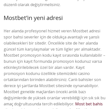
düzenli olarak değiştirmelisiniz.
Mostbet’in yeni adresi
Her alanda profesyonel hizmet veren Mostbet adresi
spor bahsi severler için de oldukça avantajlı ve şanslı
olabilecekleri bir sitedir. Öncelikle site de her alanda
güncel tüm karşılaşmalar ve tüm ligler yer almaktadır.
Mostbet promosyon kodu kayıt sırasında kullanılabilir –
bunun için kayıt formunda promosyon kodunuz varsa
etkinleştirilebilecek özel bir alan vardır. Kayıt
promosyon kodunu özellikle sitemizdeki casino
ortaklarından birinden alabilirsiniz. Canlı bahisler son
derece iyi şartlarda Mostbet sitesinde oynanabiliyor.
Mostbet genelde maçlardan önceki anlık bazı
değişimlerde de yüksek oranlar verebildiği için sık sık bu
amaç doğrultusunda tercih edilebiliyor.
Most bet bahis