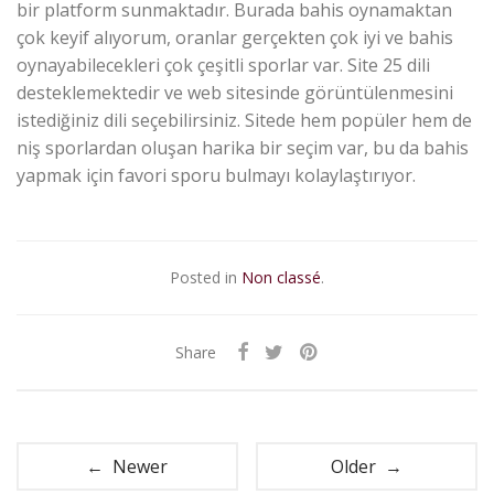
bir platform sunmaktadır. Burada bahis oynamaktan
çok keyif alıyorum, oranlar gerçekten çok iyi ve bahis
oynayabilecekleri çok çeşitli sporlar var. Site 25 dili
desteklemektedir ve web sitesinde görüntülenmesini
istediğiniz dili seçebilirsiniz. Sitede hem popüler hem de
niş sporlardan oluşan harika bir seçim var, bu da bahis
yapmak için favori sporu bulmayı kolaylaştırıyor.
Posted in
Non classé
.
Share
← Newer
Older →