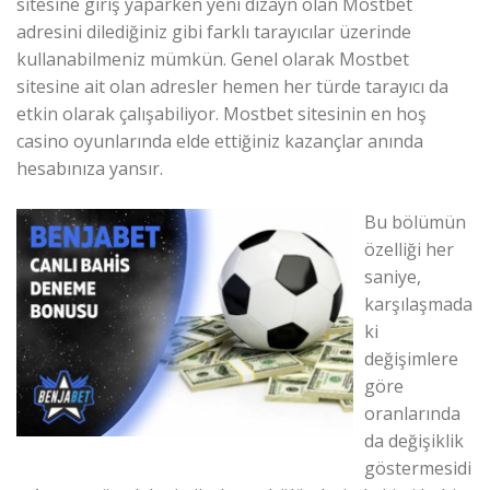
sitesine giriş yaparken yeni dizayn olan Mostbet
adresini dilediğiniz gibi farklı tarayıcılar üzerinde
kullanabilmeniz mümkün. Genel olarak Mostbet
sitesine ait olan adresler hemen her türde tarayıcı da
etkin olarak çalışabiliyor. Mostbet sitesinin en hoş
casino oyunlarında elde ettiğiniz kazançlar anında
hesabınıza yansır.
Bu bölümün
özelliği her
saniye,
karşılaşmada
ki
değişimlere
göre
oranlarında
da değişiklik
göstermesidi