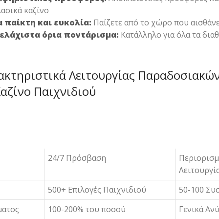
λασικά καζίνο
 παίκτη και ευκολία:
Παίζετε από το χώρο που αισθάνε
ελάχιστα όρια ποντάρισμα:
Κατάλληλο για όλα τα διαθ
ακτηριστικά Λειτουργίας Παραδοσιακών
αζίνο Παιχνιδιού
24/7 Πρόσβαση
Περιορισμ
Λειτουργί
500+ Επιλογές Παιχνιδιού
50-100 Συ
ματος
100-200% του ποσού
Γενικά Αν