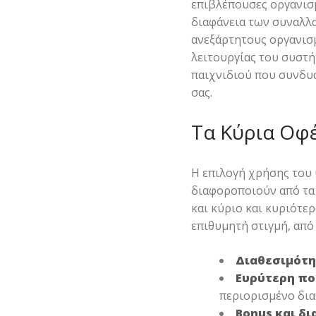
επιβλέπουσες οργανισμ
διαφάνεια των συναλλα
ανεξάρτητους οργανισμ
λειτουργίας του συστή
παιχνιδιού που συνδυά
σας.
Τα Κύρια Οφέ
Η επιλογή χρήσης του 
διαφοροποιούν από τα 
και κύριο και κυριότε
επιθυμητή στιγμή, από
Διαθεσιμότητ
Ευρύτερη πο
περιορισμένο δι
Bonus και δ