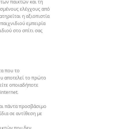
των παικτών και τη
ισμένους ελέγχους από
τηρείται η αξιοπιστία
παιχνιδιού εμπειρία
ιδιού στο σπίτι σας
α που το
ου αποτελεί το πρώτο
θείτε οποιαδήποτε
nternet.
ναι πάντα προσβάσιμο
δια σε αντίθεση με
ικτών που δεν