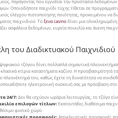
ούς, παράγοντας που εγγυάται την προστασία δεδομένων 
γών. Οποιοδήποτε παιχνίδι τύχης τίθεται σε προγραμματ
ούς ελέγχου πιστοποίησης ποιότητας, προκειμένου να δια
ματος παιχνιδιού. Το
ξενα casino
δίνει μια ολοκληρωμένη 
ζει ασφάλεια δεδομένων, ευρεία ποικιλία και άνεση παιχν
λη του Διαδικτυακού Παιχνιδιού
ψηφιακού τζόγου δίνει πολλαπλά σημαντικά πλεονεκτήματ
κλασικά κτίρια καταστήματα καζίνο. Η προσβασιμότητά τ
ρο πλεονέκτημά του, καθώς έχετε τη δυνατότητα να συνδε
 οποιαδήποτε ηλεκτρονική συσκευή σας με πρόσβαση στο i
α 24/7:
Δεν θα ισχύουν ωράρια λειτουργίας, το τζόγο εί
ικιλία επιλογών τίτλων:
Εκατοντάδες διαθέσιμα παιχνί
αθέσιμο φυσικό χώρο
ιαφημιστικές προσφορές:
Αποκλειστικές προσφορές πα