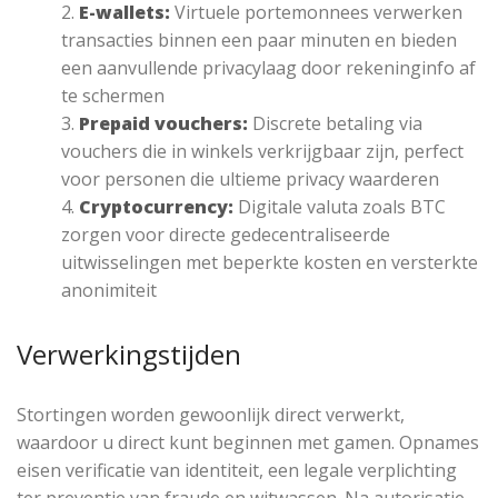
E-wallets:
Virtuele portemonnees verwerken
transacties binnen een paar minuten en bieden
een aanvullende privacylaag door rekeninginfo af
te schermen
Prepaid vouchers:
Discrete betaling via
vouchers die in winkels verkrijgbaar zijn, perfect
voor personen die ultieme privacy waarderen
Cryptocurrency:
Digitale valuta zoals BTC
zorgen voor directe gedecentraliseerde
uitwisselingen met beperkte kosten en versterkte
anonimiteit
Verwerkingstijden
Stortingen worden gewoonlijk direct verwerkt,
waardoor u direct kunt beginnen met gamen. Opnames
eisen verificatie van identiteit, een legale verplichting