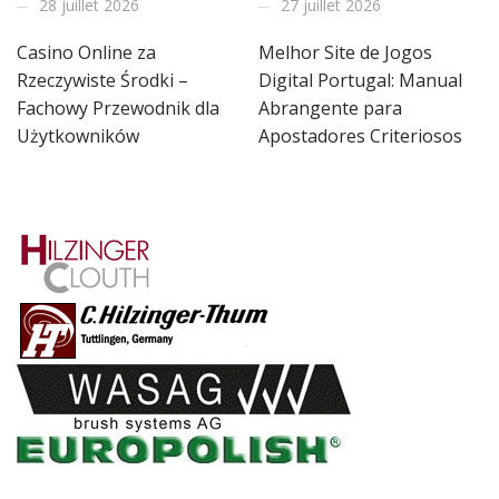
28 juillet 2026
27 juillet 2026
Casino Online za
Melhor Site de Jogos
Rzeczywiste Środki –
Digital Portugal: Manual
Fachowy Przewodnik dla
Abrangente para
Użytkowników
Apostadores Criteriosos