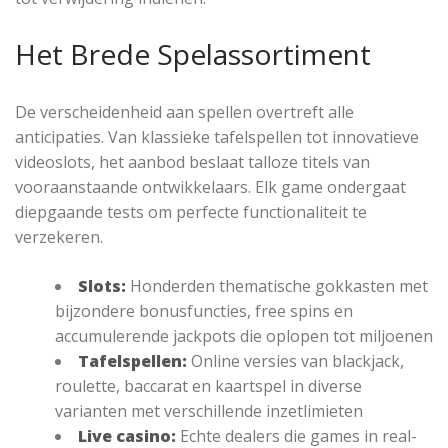
Het Brede Spelassortiment
De verscheidenheid aan spellen overtreft alle
anticipaties. Van klassieke tafelspellen tot innovatieve
videoslots, het aanbod beslaat talloze titels van
vooraanstaande ontwikkelaars. Elk game ondergaat
diepgaande tests om perfecte functionaliteit te
verzekeren.
Slots:
Honderden thematische gokkasten met
bijzondere bonusfuncties, free spins en
accumulerende jackpots die oplopen tot miljoenen
Tafelspellen:
Online versies van blackjack,
roulette, baccarat en kaartspel in diverse
varianten met verschillende inzetlimieten
Live casino:
Echte dealers die games in real-