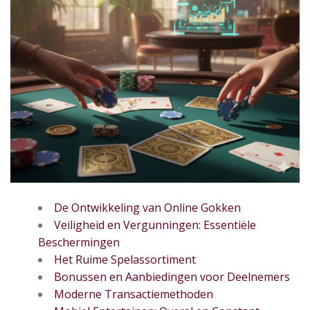
De Ontwikkeling van Online Gokken
Veiligheid en Vergunningen: Essentiële
Beschermingen
Het Ruime Spelassortiment
Bonussen en Aanbiedingen voor Deelnemers
Moderne Transactiemethoden