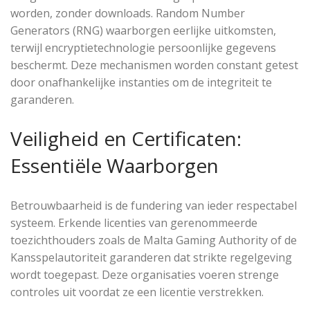
worden, zonder downloads. Random Number
Generators (RNG) waarborgen eerlijke uitkomsten,
terwijl encryptietechnologie persoonlijke gegevens
beschermt. Deze mechanismen worden constant getest
door onafhankelijke instanties om de integriteit te
garanderen.
Veiligheid en Certificaten:
Essentiële Waarborgen
Betrouwbaarheid is de fundering van ieder respectabel
systeem. Erkende licenties van gerenommeerde
toezichthouders zoals de Malta Gaming Authority of de
Kansspelautoriteit garanderen dat strikte regelgeving
wordt toegepast. Deze organisaties voeren strenge
controles uit voordat ze een licentie verstrekken.