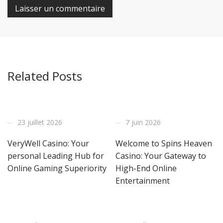
Related Posts
23 juillet 2026
7 juin 2026
VeryWell Casino: Your
Welcome to Spins Heaven
personal Leading Hub for
Casino: Your Gateway to
Online Gaming Superiority
High-End Online
Entertainment