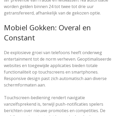
ter preventie van fraude en witwassen. Na autorisatie
worden gelden binnen 24 tot twee tot drie uur
getransfereerd, afhankelijk van de gekozen optie.
Mobiel Gokken: Overal en
Constant
De explosieve groei van telefoons heeft onderweg
entertainment tot de norm verheven. Geoptimaliseerde
websites en toegewijde applicaties bieden totale
functionaliteit op touchscreens en smartphones.
Responsive design past zich automatisch aan diverse
schermformaten aan.
Touchscreen-bediening rendert navigatie
vanzelfsprekend is, terwijl push-notificaties spelers
berichten over nieuwe promoties en competities. De