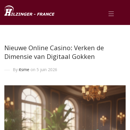
Nieuwe Online Casino: Verken de
Dimensie van Digitaal Gokken
By
itsme
on 5 juin 2026