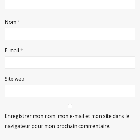
Nom
*
E-mail
*
Site web
Enregistrer mon nom, mon e-mail et mon site dans le
navigateur pour mon prochain commentaire.