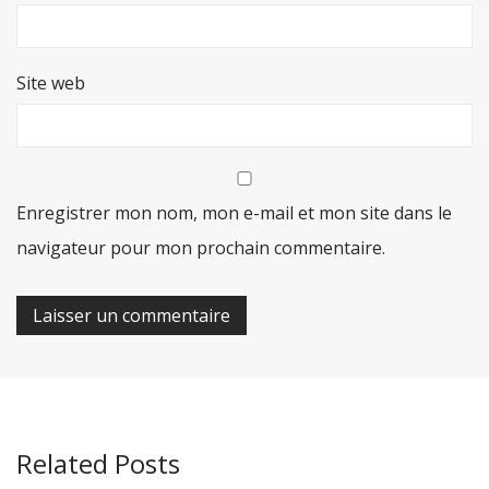
Site web
Enregistrer mon nom, mon e-mail et mon site dans le
navigateur pour mon prochain commentaire.
Related Posts