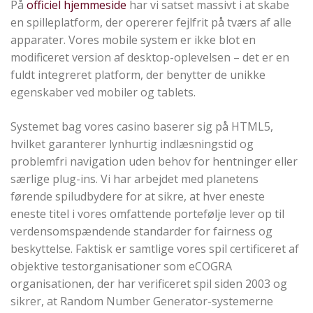
På
officiel hjemmeside
har vi satset massivt i at skabe
en spilleplatform, der opererer fejlfrit på tværs af alle
apparater. Vores mobile system er ikke blot en
modificeret version af desktop-oplevelsen – det er en
fuldt integreret platform, der benytter de unikke
egenskaber ved mobiler og tablets.
Systemet bag vores casino baserer sig på HTML5,
hvilket garanterer lynhurtig indlæsningstid og
problemfri navigation uden behov for hentninger eller
særlige plug-ins. Vi har arbejdet med planetens
førende spiludbydere for at sikre, at hver eneste
eneste titel i vores omfattende portefølje lever op til
verdensomspændende standarder for fairness og
beskyttelse. Faktisk er samtlige vores spil certificeret af
objektive testorganisationer som eCOGRA
organisationen, der har verificeret spil siden 2003 og
sikrer, at Random Number Generator-systemerne