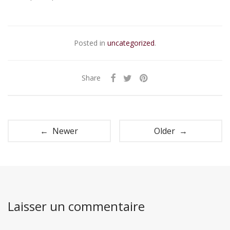
Posted in
uncategorized
.
Share
← Newer
Older →
Laisser un commentaire