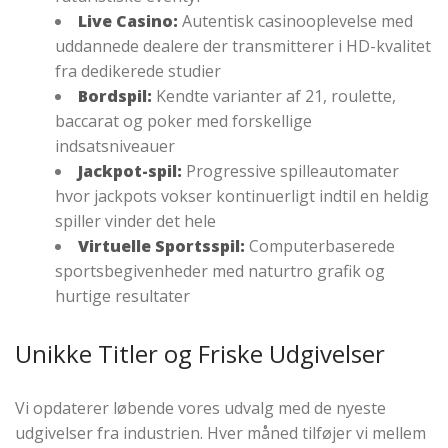
Live Casino:
Autentisk casinooplevelse med
uddannede dealere der transmitterer i HD-kvalitet
fra dedikerede studier
Bordspil:
Kendte varianter af 21, roulette,
baccarat og poker med forskellige
indsatsniveauer
Jackpot-spil:
Progressive spilleautomater
hvor jackpots vokser kontinuerligt indtil en heldig
spiller vinder det hele
Virtuelle Sportsspil:
Computerbaserede
sportsbegivenheder med naturtro grafik og
hurtige resultater
Unikke Titler og Friske Udgivelser
Vi opdaterer løbende vores udvalg med de nyeste
udgivelser fra industrien. Hver måned tilføjer vi mellem