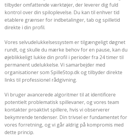
tilbyder omfattende værktøjer, der leverer dig fuld
kontrol over din spiloplevelse. Du kan til enhver tid
etablere grænser for indbetalinger, tab og spilletid
direkte i din profil.
Vores selvudelukkelsessystem er tilgængeligt døgnet
rundt, og skulle du mærke behov for en pause, kan du
øjeblikkeligt lukke din profil i perioder fra 24 timer til
permanent udelukkelse. Vi samarbejder med
organisationer som SpilleStop.dk og tilbyder direkte
links til professionel rådgivning.
Vi bruger avancerede algoritmer til at identificere
potentielt problematisk spillevaner, og vores team
kontakter proaktivt spillere, hvis vi observerer
bekymrende tendenser. Din trivsel er fundamentet for
vores forretning, og vi går aldrig på kompromis med
dette princip.