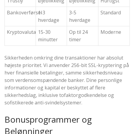
Trustly
Øjeblikkelig
Øjeblikkelig
Hurtigst
Bankoverførsel
1-3
3-5
Standard
hverdage
hverdage
Kryptovaluta
15-30
Op til 24
Moderne
minutter
timer
Sikkerheden omkring dine transaktioner har absolut
højeste prioritet. Vi anvender 256-bit SSL-kryptering på
hver finansielle betalinger, samme sikkerhedsniveau
som verdensomspændende banker. Dine personlige
informationer og kapital er beskyttet af flere
sikkerhedslag, inklusive tofaktorgodkendelse og
sofistikerede anti-svindelsystemer.
Bonusprogrammer og
Belønninger