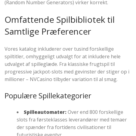
(Random Number Generators) virker korrekt.
Omfattende Spilbibliotek til
Samtlige Præferencer
Vores katalog inkluderer over tusind forskellige
spiltitler, omhyggeligt udvalgt for at inkludere hele
udvalget af spilleglæde. Fra klassiske frugtspil til
progressive jackpot-slots med gevinster der stiger op i
millioner – NVCasino tilbyder variation til al smag.
Populære Spillekategorier
Spilleautomater:
Over end 800 forskellige
slots fra førsteklasses leverandører med temaer
der spænder fra fortidens civilisationer til
futuristiske eventyr