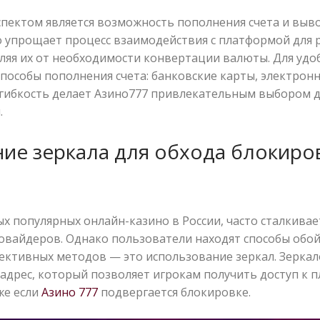
пектом является возможность пополнения счета и выв
то упрощает процесс взаимодействия с платформой для 
ляя их от необходимости конвертации валюты. Для удо
пособы пополнения счета: банковские карты, электрон
 гибкость делает Азино777 привлекательным выбором 
.
ие зеркала для обхода блокиро
ых популярных онлайн-казино в России, часто сталкивае
вайдеров. Однако пользователи находят способы обойт
ективных методов — это использование зеркал. Зеркал
дрес, который позволяет игрокам получить доступ к п
же если
Азино 777
подвергается блокировке.