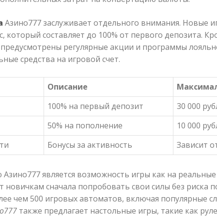
а
Азино777 заслуживает отдельного внимания. Новые и
, который составляет до 100% от первого депозита. Кро
 предусмотрены регулярные акции и программы лояль
ные средства на игровой счет.
Описание
Максимал
100% на первый депозит
30 000 руб
50% на пополнение
10 000 руб
ти
Бонусы за активность
Зависит о
Азино777 является возможность игры как на реальные д
т новичкам сначала попробовать свои силы без риска п
лее чем 500 игровых автоматов, включая популярные с
о777
также предлагает настольные игры, такие как руле