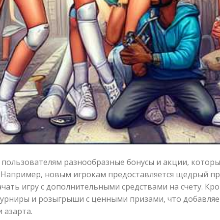
 пользователям разнообразные бонусы и акции, которы
. Например, новым игрокам предоставляется щедрый пр
чать игру с дополнительными средствами на счету. Кр
турниры и розыгрыши с ценными призами, что добавляе
 азарта.