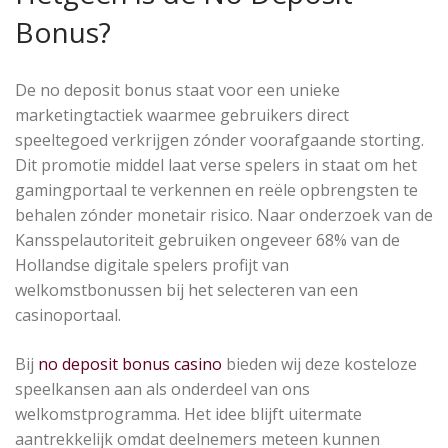
Bonus?
De no deposit bonus staat voor een unieke
marketingtactiek waarmee gebruikers direct
speeltegoed verkrijgen zónder voorafgaande storting.
Dit promotie middel laat verse spelers in staat om het
gamingportaal te verkennen en reële opbrengsten te
behalen zónder monetair risico. Naar onderzoek van de
Kansspelautoriteit gebruiken ongeveer 68% van de
Hollandse digitale spelers profijt van
welkomstbonussen bij het selecteren van een
casinoportaal.
Bij
no deposit bonus casino
bieden wij deze kosteloze
speelkansen aan als onderdeel van ons
welkomstprogramma. Het idee blijft uitermate
aantrekkelijk omdat deelnemers meteen kunnen