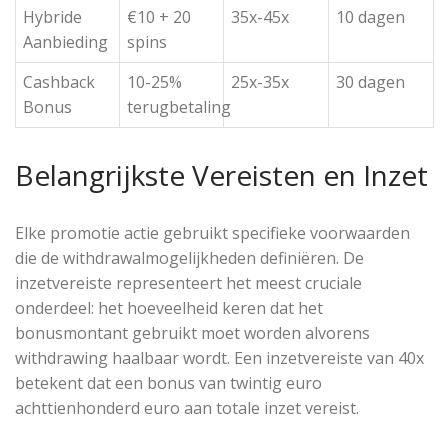
Hybride
€10 + 20
35x-45x
10 dagen
Aanbieding
spins
Cashback
10-25%
25x-35x
30 dagen
Bonus
terugbetaling
Belangrijkste Vereisten en Inzet
Elke promotie actie gebruikt specifieke voorwaarden
die de withdrawalmogelijkheden definiëren. De
inzetvereiste representeert het meest cruciale
onderdeel: het hoeveelheid keren dat het
bonusmontant gebruikt moet worden alvorens
withdrawing haalbaar wordt. Een inzetvereiste van 40x
betekent dat een bonus van twintig euro
achttienhonderd euro aan totale inzet vereist.