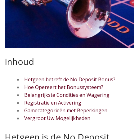
Inhoud
Hetgeen betreft de No Deposit Bonus?
Hoe Opereert het Bonussysteem?
Belangrijkste Condities en Wagering
Registratie en Activering
Gamecategorieën met Beperkingen
Vergroot Uw Mogelijkheden
Hetgeen is de No Deposit