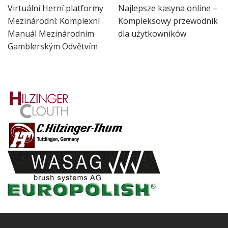
Virtuální Herní platformy
Najlepsze kasyna online –
Mezinárodní: Komplexní
Kompleksowy przewodnik
Manuál Mezinárodním
dla użytkowników
Gamblerským Odvětvím