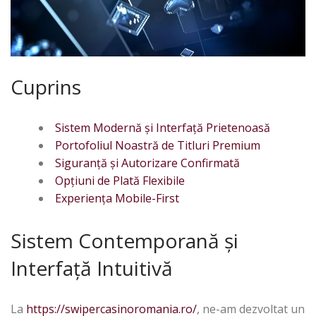
Cuprins
Sistem Modernă și Interfață Prietenoasă
Portofoliul Noastră de Titluri Premium
Siguranță și Autorizare Confirmată
Opțiuni de Plată Flexibile
Experiența Mobile-First
Sistem Contemporană și
Interfață Intuitivă
La
https://swipercasinoromania.ro/
, ne-am dezvoltat un