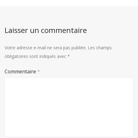
Laisser un commentaire
Votre adresse e-mail ne sera pas publiée.
Les champs
obligatoires sont indiqués avec
*
Commentaire
*