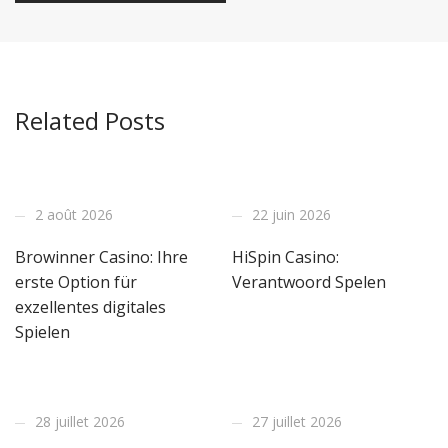
Related Posts
2 août 2026
22 juin 2026
Browinner Casino: Ihre
HiSpin Casino:
erste Option für
Verantwoord Spelen
exzellentes digitales
Spielen
28 juillet 2026
27 juillet 2026