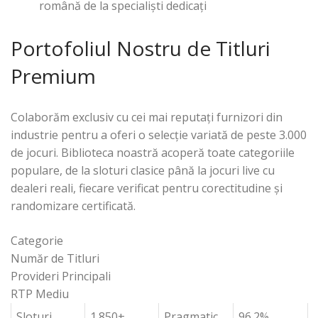
română de la specialiști dedicați
Portofoliul Nostru de Titluri
Premium
Colaborăm exclusiv cu cei mai reputați furnizori din
industrie pentru a oferi o selecție variată de peste 3.000
de jocuri. Biblioteca noastră acoperă toate categoriile
populare, de la sloturi clasice până la jocuri live cu
dealeri reali, fiecare verificat pentru corectitudine și
randomizare certificată.
Categorie
Număr de Titluri
Provideri Principali
RTP Mediu
Sloturi
1.850+
Pragmatic
96.2%