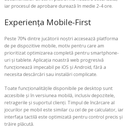
iar procesul de aprobare durează în medie 2-4 ore.
Experiența Mobile-First
Peste 70% dintre jucătorii noștri accesează platforma
de pe dispozitive mobile, motiv pentru care am
prioritizat optimizarea completă pentru smartphone-
uri și tablete. Aplicația noastră web progresivă
funcționează impecabil pe iOS și Android, fără a
necesita descărcări sau instalări complicate.
Toate funcționalitățile disponibile pe desktop sunt
accesibile și în versiunea mobilă, inclusiv depozitele,
retragerile și suportul clienți. Timpul de încărcare al
jocurilor pe mobil este similar cu cel de pe calculator, iar
interfața tactilă este optimizată pentru control precis și
trăire plăcută.