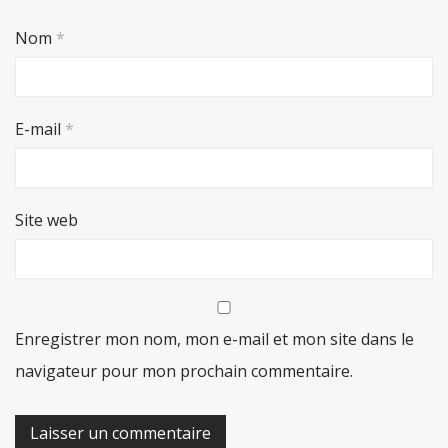
Nom
*
E-mail
*
Site web
Enregistrer mon nom, mon e-mail et mon site dans le
navigateur pour mon prochain commentaire.