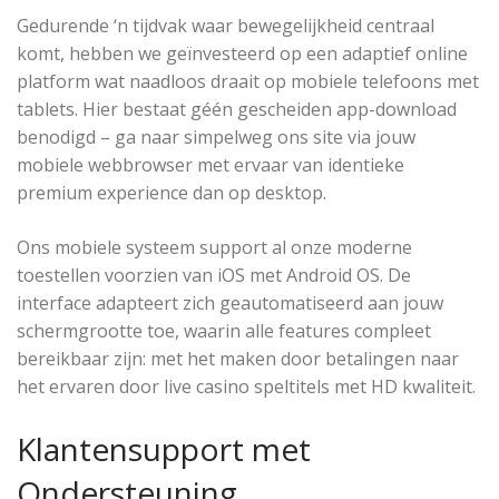
Gedurende ‘n tijdvak waar bewegelijkheid centraal
komt, hebben we geïnvesteerd op een adaptief online
platform wat naadloos draait op mobiele telefoons met
tablets. Hier bestaat géén gescheiden app-download
benodigd – ga naar simpelweg ons site via jouw
mobiele webbrowser met ervaar van identieke
premium experience dan op desktop.
Ons mobiele systeem support al onze moderne
toestellen voorzien van iOS met Android OS. De
interface adapteert zich geautomatiseerd aan jouw
schermgrootte toe, waarin alle features compleet
bereikbaar zijn: met het maken door betalingen naar
het ervaren door live casino speltitels met HD kwaliteit.
Klantensupport met
Ondersteuning