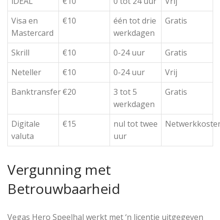
iDEAL
€10
0 tot 24 uur
Vrij
Visa en
€10
één tot drie
Gratis
Mastercard
werkdagen
Skrill
€10
0-24 uur
Gratis
Neteller
€10
0-24 uur
Vrij
Banktransfer
€20
3 tot 5
Gratis
werkdagen
Digitale
€15
nul tot twee
Netwerkkoste
valuta
uur
Vergunning met
Betrouwbaarheid
Vegas Hero Speelhal werkt met ‘n licentie uitgegeven