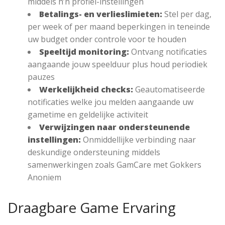
middels h’n profiel-instellingen
Betalings- en verlieslimieten:
Stel per dag,
per week of per maand beperkingen in teneinde
uw budget onder controle voor te houden
Speeltijd monitoring:
Ontvang notificaties
aangaande jouw speelduur plus houd periodiek
pauzes
Werkelijkheid checks:
Geautomatiseerde
notificaties welke jou melden aangaande uw
gametime en geldelijke activiteit
Verwijzingen naar ondersteunende
instellingen:
Onmiddellijke verbinding naar
deskundige ondersteuning middels
samenwerkingen zoals GamCare met Gokkers
Anoniem
Draagbare Game Ervaring