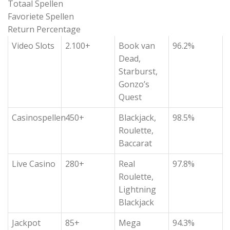
Totaal Spellen
Favoriete Spellen
Return Percentage
Video Slots
2.100+
Book van
96.2%
Dead,
Starburst,
Gonzo’s
Quest
Casinospellen
450+
Blackjack,
98.5%
Roulette,
Baccarat
Live Casino
280+
Real
97.8%
Roulette,
Lightning
Blackjack
Jackpot
85+
Mega
94.3%