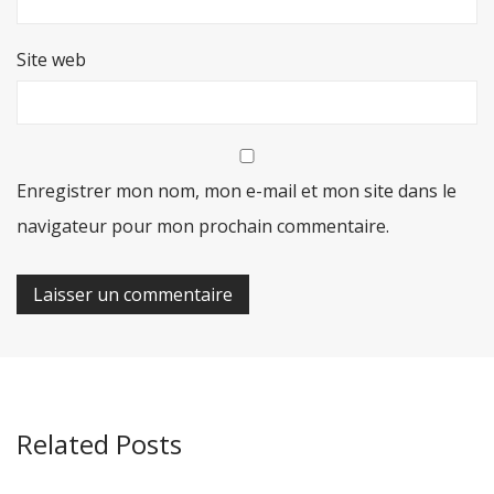
Site web
Enregistrer mon nom, mon e-mail et mon site dans le
navigateur pour mon prochain commentaire.
Related Posts