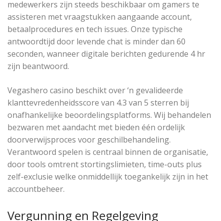
medewerkers zijn steeds beschikbaar om gamers te
assisteren met vraagstukken aangaande account,
betaalprocedures en tech issues. Onze typische
antwoordtijd door levende chat is minder dan 60
seconden, wanneer digitale berichten gedurende 4 hr
zijn beantwoord.
Vegashero casino beschikt over ‘n gevalideerde
klanttevredenheidsscore van 4.3 van 5 sterren bij
onafhankelijke beoordelingsplatforms. Wij behandelen
bezwaren met aandacht met bieden één ordelijk
doorverwijsproces voor geschilbehandeling.
Verantwoord spelen is centraal binnen de organisatie,
door tools omtrent stortingslimieten, time-outs plus
zelf-exclusie welke onmiddellijk toegankelijk zijn in het
accountbeheer.
Vergunning en Regelgeving