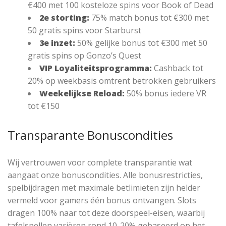
€400 met 100 kosteloze spins voor Book of Dead
2e storting:
75% match bonus tot €300 met
50 gratis spins voor Starburst
3e inzet:
50% gelijke bonus tot €300 met 50
gratis spins op Gonzo’s Quest
VIP Loyaliteitsprogramma:
Cashback tot
20% op weekbasis omtrent betrokken gebruikers
Weekelijkse Reload:
50% bonus iedere VR
tot €150
Transparante Bonuscondities
Wij vertrouwen voor complete transparantie wat
aangaat onze bonuscondities. Alle bonusrestricties,
spelbijdragen met maximale betlimieten zijn helder
vermeld voor gamers één bonus ontvangen. Slots
dragen 100% naar tot deze doorspeel-eisen, waarbij
tafelspellen variëren rond 10-20% gebaseerd op het