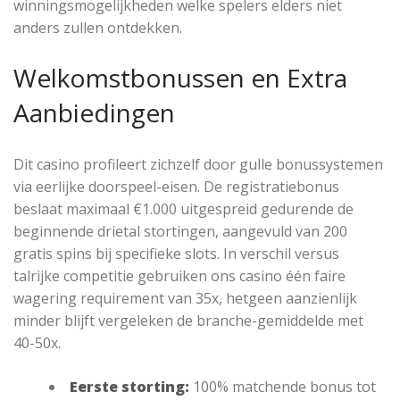
winningsmogelijkheden welke spelers elders niet
anders zullen ontdekken.
Welkomstbonussen en Extra
Aanbiedingen
Dit casino profileert zichzelf door gulle bonussystemen
via eerlijke doorspeel-eisen. De registratiebonus
beslaat maximaal €1.000 uitgespreid gedurende de
beginnende drietal stortingen, aangevuld van 200
gratis spins bij specifieke slots. In verschil versus
talrijke competitie gebruiken ons casino één faire
wagering requirement van 35x, hetgeen aanzienlijk
minder blijft vergeleken de branche-gemiddelde met
40-50x.
Eerste storting:
100% matchende bonus tot