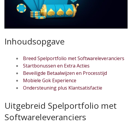
Inhoudsopgave
Breed Spelportfolio met Softwareleveranciers
Startbonussen en Extra Acties
Beveiligde Betaalwijzen en Processtijd
Mobiele Gok Experience
Ondersteuning plus Klantsatisfactie
Uitgebreid Spelportfolio met
Softwareleveranciers