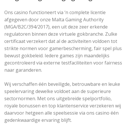
Ons casino functioneert via ‘n complete licentie
afgegeven door onze Malta Gaming Authority
(MGA/B2C/394/2017), een uit deze zeer erkende
regulatoren binnen deze virtuele gokbranche. Zulke
certificaat verzekert dat al de activiteiten voldoen tot
strikte normen voor gamerbescherming, fair spel plus
bewust gokbeleid. Iedere games zijn maandelijks
gecontroleerd via externe testfaciliteiten voor fairness
naar garanderen.
Wij verschaffen één beveiligde, betrouwbare en leuke
speelervaring dewelke voldoet aan de superieure
sectornormen. Met ons uitgebreide spelportfolio,
royale bonussen en top klantenservice verzekeren wij
daarvoor hetgeen alle speelsessie via ons casino één
gedenkwaardige ervaring blijft.