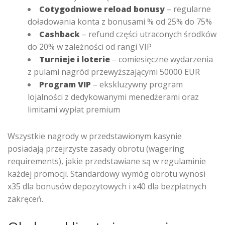
Cotygodniowe reload bonusy
– regularne
doładowania konta z bonusami % od 25% do 75%
Cashback
– refund części utraconych środków
do 20% w zależności od rangi VIP
Turnieje i loterie
– comiesięczne wydarzenia
z pulami nagród przewyższającymi 50000 EUR
Program VIP
– ekskluzywny program
lojalności z dedykowanymi menedżerami oraz
limitami wypłat premium
Wszystkie nagrody w przedstawionym kasynie
posiadają przejrzyste zasady obrotu (wagering
requirements), jakie przedstawiane są w regulaminie
każdej promocji. Standardowy wymóg obrotu wynosi
x35 dla bonusów depozytowych i x40 dla bezpłatnych
zakręceń.