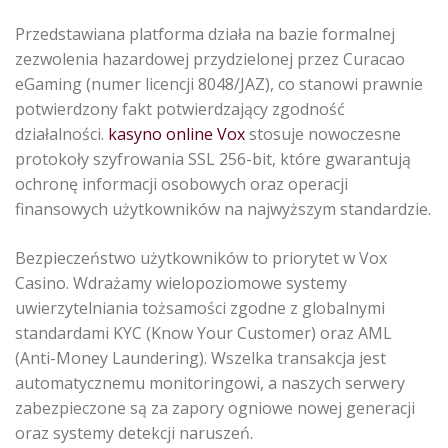
Przedstawiana platforma działa na bazie formalnej
zezwolenia hazardowej przydzielonej przez Curacao
eGaming (numer licencji 8048/JAZ), co stanowi prawnie
potwierdzony fakt potwierdzający zgodność
działalności.
kasyno online Vox
stosuje nowoczesne
protokoły szyfrowania SSL 256-bit, które gwarantują
ochronę informacji osobowych oraz operacji
finansowych użytkowników na najwyższym standardzie.
Bezpieczeństwo użytkowników to priorytet w Vox
Casino. Wdrażamy wielopoziomowe systemy
uwierzytelniania tożsamości zgodne z globalnymi
standardami KYC (Know Your Customer) oraz AML
(Anti-Money Laundering). Wszelka transakcja jest
automatycznemu monitoringowi, a naszych serwery
zabezpieczone są za zapory ogniowe nowej generacji
oraz systemy detekcji naruszeń.