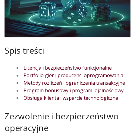
Spis treści
Licencja i bezpieczeństwo funkcjonalne
Portfolio gier i producenci oprogramowania
Metody rozliczeń i ograniczenia transakcyjne
Program bonusowy i program lojalnościowy
Obsługa klienta i wsparcie technologiczne
Zezwolenie i bezpieczeństwo
operacyjne