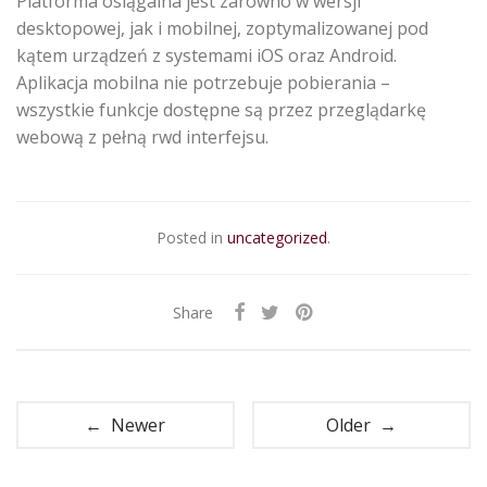
Platforma osiągalna jest zarówno w wersji
desktopowej, jak i mobilnej, zoptymalizowanej pod
kątem urządzeń z systemami iOS oraz Android.
Aplikacja mobilna nie potrzebuje pobierania –
wszystkie funkcje dostępne są przez przeglądarkę
webową z pełną rwd interfejsu.
Posted in
uncategorized
.
Share
← Newer
Older →