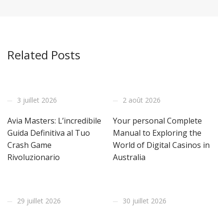
Related Posts
3 juillet 2026
2 août 2026
Avia Masters: L’incredibile
Your personal Complete
Guida Definitiva al Tuo
Manual to Exploring the
Crash Game
World of Digital Casinos in
Rivoluzionario
Australia
29 juillet 2026
30 juillet 2026