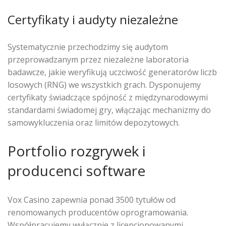
Certyfikaty i audyty niezależne
Systematycznie przechodzimy się audytom
przeprowadzanym przez niezależne laboratoria
badawcze, jakie weryfikują uczciwość generatorów liczb
losowych (RNG) we wszystkich grach. Dysponujemy
certyfikaty świadczące spójność z międzynarodowymi
standardami świadomej gry, włączając mechanizmy do
samowykluczenia oraz limitów depozytowych.
Portfolio rozgrywek i
producenci software
Vox Casino zapewnia ponad 3500 tytułów od
renomowanych producentów oprogramowania.
Współpracujemy wyłącznie z licencjonowanymi