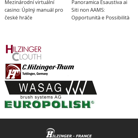
Mezinárodní virtuální
Panoramica Esaustiva ai
casino: Úplný manuál pro
Siti non AAMS:
české hráče
Opportunità e Possibilità